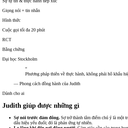
Sự tự tin & thực hành tiếp xúc
Giọng nói + tin nhắn
Hình thức
Cuộc gọi tối đa 20 phút
RCT
Bằng chứng
Đại học Stockholm
“
Phương pháp thiên về thực hành, không phải hô khẩu hi
—
Phong cách đồng hành của Judith
Dành cho ai
Judith giúp được những gì
Sợ nói trước đám đông.
Sợ trở thành tâm điểm chú ý là một 
dấu hiệu yếu đuối; đó là phản ứng tự nhiên.
Lo lắng khi đến nơi đông người.
Cảm giác cồn cào trong bụn