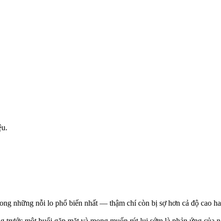
ệu.
trong những nỗi lo phổ biến nhất — thậm chí còn bị sợ hơn cả độ cao 
g trước một buổi gặp mặt và mong muốn rút lui sớm là phản ứng của 