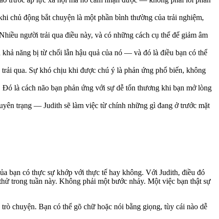
 khi chủ động bắt chuyện là một phần bình thường của trải nghiệm,
. Nhiều người trải qua điều này, và có những cách cụ thể để giảm âm
khả năng bị từ chối lẫn hậu quả của nó — và đó là điều bạn có thể
 trải qua. Sự khó chịu khi được chú ý là phản ứng phổ biến, không
. Đó là cách não bạn phản ứng với sự dễ tổn thương khi bạn mở lòng
yên trạng — Judith sẽ làm việc từ chính những gì đang ở trước mặt
ủa bạn có thực sự khớp với thực tế hay không. Với Judith, điều đó
 thử trong tuần này. Không phải một bước nhảy. Một việc bạn thật sự
ộc trò chuyện. Bạn có thể gõ chữ hoặc nói bằng giọng, tùy cái nào dễ