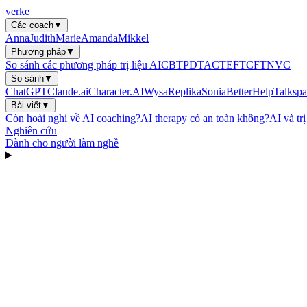
verke
Các coach
▼
Anna
Judith
Marie
Amanda
Mikkel
Phương pháp
▼
So sánh các phương pháp trị liệu AI
CBT
PDT
ACT
EFT
CFT
NVC
So sánh
▼
ChatGPT
Claude.ai
Character.AI
Wysa
Replika
Sonia
BetterHelp
Talkspa
Bài viết
▼
Còn hoài nghi về AI coaching?
AI therapy có an toàn không?
AI và tr
Nghiên cứu
Dành cho người làm nghề