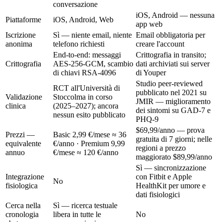
conversazione
iOS, Android — nessuna
Piattaforme
iOS, Android, Web
app web
Iscrizione
Sì — niente email, niente
Email obbligatoria per
anonima
telefono richiesti
creare l'account
End-to-end: messaggi
Crittografia in transito;
Crittografia
AES-256-GCM, scambio
dati archiviati sui server
di chiavi RSA-4096
di Youper
Studio peer-reviewed
RCT all'Università di
pubblicato nel 2021 su
Validazione
Stoccolma in corso
JMIR — miglioramento
clinica
(2025–2027); ancora
dei sintomi su GAD-7 e
nessun esito pubblicato
PHQ-9
$69,99/anno
— prova
Prezzi —
Basic
2,99 €/mese ≈ 36
gratuita di 7 giorni; nelle
equivalente
€/anno
· Premium
9,99
regioni a prezzo
annuo
€/mese ≈ 120 €/anno
maggiorato
$89,99/anno
Sì — sincronizzazione
Integrazione
con Fitbit e Apple
No
fisiologica
HealthKit per umore e
dati fisiologici
Cerca nella
Sì — ricerca testuale
cronologia
libera in tutte le
No