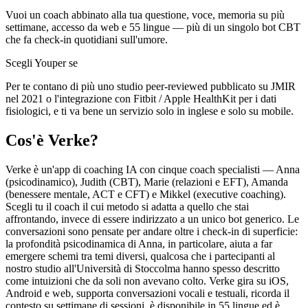
Vuoi un coach abbinato alla tua questione, voce, memoria su più
settimane, accesso da web e 55 lingue — più di un singolo bot CBT
che fa check-in quotidiani sull'umore.
Scegli Youper se
Per te contano di più uno studio peer-reviewed pubblicato su JMIR
nel 2021 o l'integrazione con Fitbit / Apple HealthKit per i dati
fisiologici, e ti va bene un servizio solo in inglese e solo su mobile.
Cos'è Verke?
Verke è un'app di coaching IA con cinque coach specialisti — Anna
(psicodinamico), Judith (CBT), Marie (relazioni e EFT), Amanda
(benessere mentale, ACT e CFT) e Mikkel (executive coaching).
Scegli tu il coach il cui metodo si adatta a quello che stai
affrontando, invece di essere indirizzato a un unico bot generico. Le
conversazioni sono pensate per andare oltre i check-in di superficie:
la profondità psicodinamica di Anna, in particolare, aiuta a far
emergere schemi tra temi diversi, qualcosa che i partecipanti al
nostro studio all'Università di Stoccolma hanno spesso descritto
come intuizioni che da soli non avevano colto. Verke gira su iOS,
Android e web, supporta conversazioni vocali e testuali, ricorda il
contesto su settimane di sessioni, è disponibile in 55 lingue ed è