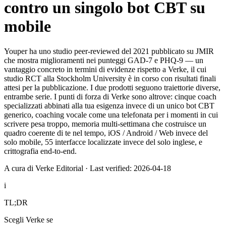
contro un singolo bot CBT su
mobile
Youper ha uno studio peer-reviewed del 2021 pubblicato su JMIR
che mostra miglioramenti nei punteggi GAD-7 e PHQ-9 — un
vantaggio concreto in termini di evidenze rispetto a Verke, il cui
studio RCT alla Stockholm University è in corso con risultati finali
attesi per la pubblicazione. I due prodotti seguono traiettorie diverse,
entrambe serie. I punti di forza di Verke sono altrove: cinque coach
specializzati abbinati alla tua esigenza invece di un unico bot CBT
generico, coaching vocale come una telefonata per i momenti in cui
scrivere pesa troppo, memoria multi-settimana che costruisce un
quadro coerente di te nel tempo, iOS / Android / Web invece del
solo mobile, 55 interfacce localizzate invece del solo inglese, e
crittografia end-to-end.
A cura di Verke Editorial
·
Last verified: 2026-04-18
i
TL;DR
Scegli Verke se