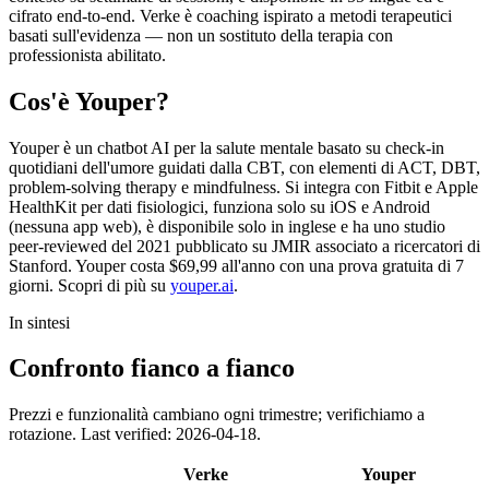
cifrato end-to-end. Verke è coaching ispirato a metodi terapeutici
basati sull'evidenza — non un sostituto della terapia con
professionista abilitato.
Cos'è Youper?
Youper è un chatbot AI per la salute mentale basato su check-in
quotidiani dell'umore guidati dalla CBT, con elementi di ACT, DBT,
problem-solving therapy e mindfulness. Si integra con Fitbit e Apple
HealthKit per dati fisiologici, funziona solo su iOS e Android
(nessuna app web), è disponibile solo in inglese e ha uno studio
peer-reviewed del 2021 pubblicato su JMIR associato a ricercatori di
Stanford. Youper costa $69,99 all'anno con una prova gratuita di 7
giorni. Scopri di più su
youper.ai
.
In sintesi
Confronto fianco a fianco
Prezzi e funzionalità cambiano ogni trimestre; verifichiamo a
rotazione.
Last verified: 2026-04-18.
Verke
Youper