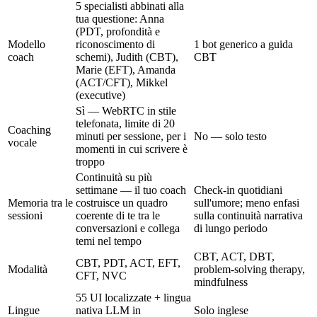
5 specialisti abbinati alla
tua questione: Anna
(PDT, profondità e
Modello
riconoscimento di
1 bot generico a guida
coach
schemi), Judith (CBT),
CBT
Marie (EFT), Amanda
(ACT/CFT), Mikkel
(executive)
Sì — WebRTC in stile
telefonata, limite di 20
Coaching
minuti per sessione, per i
No — solo testo
vocale
momenti in cui scrivere è
troppo
Continuità su più
settimane — il tuo coach
Check-in quotidiani
Memoria tra le
costruisce un quadro
sull'umore; meno enfasi
sessioni
coerente di te tra le
sulla continuità narrativa
conversazioni e collega
di lungo periodo
temi nel tempo
CBT, ACT, DBT,
CBT, PDT, ACT, EFT,
Modalità
problem-solving therapy,
CFT, NVC
mindfulness
55 UI localizzate + lingua
Lingue
nativa LLM in
Solo inglese