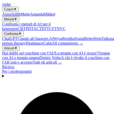
verke
Coach
▼
Anna
Judith
Marie
Amanda
Mikkel
Metodi
▼
Confronta i metodi di AI per il
benessere
CBT
PDT
ACT
EFT
CFT
NVC
Confronta
▼
ChatGPT
Claude.ai
Character.AI
Wysa
Replika
Sonia
BetterHelp
Talkspa
person therapy
Headspace
Calm
All comparisons →
Articoli
▼
Hai dubbi sul coaching con l'AI?
La terapia con AI è sicura?
Terapia
con AI o terapia umana
Dentro Verke
A chi è rivolto il coaching con
l'AI
Costi e accesso
Tutti gli articoli →
Ricerca
Per i professionisti