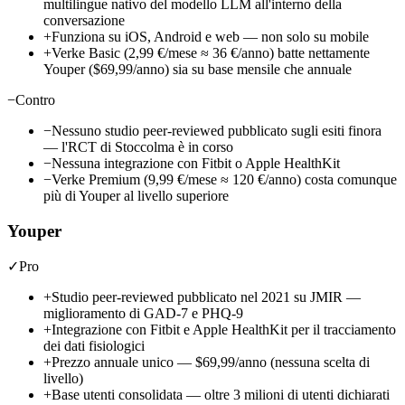
multilingue nativo del modello LLM all'interno della
conversazione
+
Funziona su iOS, Android e web — non solo su mobile
+
Verke Basic (2,99 €/mese ≈ 36 €/anno) batte nettamente
Youper ($69,99/anno) sia su base mensile che annuale
−
Contro
−
Nessuno studio peer-reviewed pubblicato sugli esiti finora
— l'RCT di Stoccolma è in corso
−
Nessuna integrazione con Fitbit o Apple HealthKit
−
Verke Premium (9,99 €/mese ≈ 120 €/anno) costa comunque
più di Youper al livello superiore
Youper
✓
Pro
+
Studio peer-reviewed pubblicato nel 2021 su JMIR —
miglioramento di GAD-7 e PHQ-9
+
Integrazione con Fitbit e Apple HealthKit per il tracciamento
dei dati fisiologici
+
Prezzo annuale unico —
$69,99/anno
(nessuna scelta di
livello)
+
Base utenti consolidata — oltre 3 milioni di utenti dichiarati