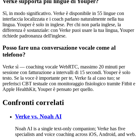
Verke supporta più lingue di Youper?
Sì, in modo significativo. Verke è disponibile in 55 lingue con
interfaccia localizzata e i coach parlano naturalmente nella tua
lingua. Youper è solo in inglese. Per chi non parla inglese, la
differenza è sostanziale: con Verke puoi usare la tua lingua, Youper
richiede padronanza dell'inglese.
Posso fare una conversazione vocale come al
telefono?
Verke sì — coaching vocale WebRTC, massimo 20 minuti per
sessione con fatturazione a intervalli di 15 secondi. Youper è solo
testo. Se la voce è importante per te, Verke fa al caso tuo; se
preferisci CBT testuale con monitoraggio fisiologico tramite Fitbit e
Apple HealthKit, Youper è pensato per quello.
Confronti correlati
Verke vs.
Noah AI
Noah AI is a single text-only companion; Verke has five
specialists and voice coaching across iOS, Android, and web.