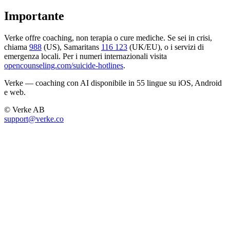
Importante
Verke offre coaching, non terapia o cure mediche. Se sei in crisi,
chiama
988
(US), Samaritans
116 123
(UK/EU), o i servizi di
emergenza locali. Per i numeri internazionali visita
opencounseling.com/suicide-hotlines
.
Verke — coaching con AI disponibile in 55 lingue su iOS, Android
e web.
© Verke AB
support@verke.co