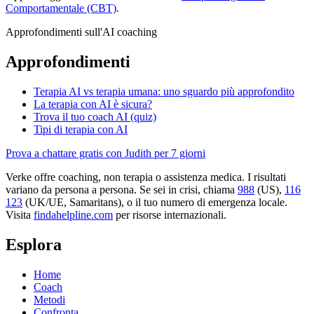
Comportamentale (CBT)
.
Approfondimenti sull'AI coaching
Approfondimenti
Terapia AI vs terapia umana: uno sguardo più approfondito
La terapia con AI è sicura?
Trova il tuo coach AI (quiz)
Tipi di terapia con AI
Prova a chattare gratis con Judith per 7 giorni
Verke offre coaching, non terapia o assistenza medica. I risultati
variano da persona a persona. Se sei in crisi, chiama
988
(US),
116
123
(UK/UE, Samaritans),
o il tuo numero di emergenza locale.
Visita
findahelpline.com
per risorse internazionali.
Esplora
Home
Coach
Metodi
Confronta