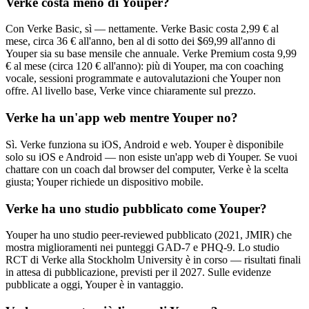
Verke costa meno di Youper?
Con Verke Basic, sì — nettamente. Verke Basic costa 2,99 € al
mese, circa 36 € all'anno, ben al di sotto dei $69,99 all'anno di
Youper sia su base mensile che annuale. Verke Premium costa 9,99
€ al mese (circa 120 € all'anno): più di Youper, ma con coaching
vocale, sessioni programmate e autovalutazioni che Youper non
offre. Al livello base, Verke vince chiaramente sul prezzo.
Verke ha un'app web mentre Youper no?
Sì. Verke funziona su iOS, Android e web. Youper è disponibile
solo su iOS e Android — non esiste un'app web di Youper. Se vuoi
chattare con un coach dal browser del computer, Verke è la scelta
giusta; Youper richiede un dispositivo mobile.
Verke ha uno studio pubblicato come Youper?
Youper ha uno studio peer-reviewed pubblicato (2021, JMIR) che
mostra miglioramenti nei punteggi GAD-7 e PHQ-9. Lo studio
RCT di Verke alla Stockholm University è in corso — risultati finali
in attesa di pubblicazione, previsti per il 2027. Sulle evidenze
pubblicate a oggi, Youper è in vantaggio.