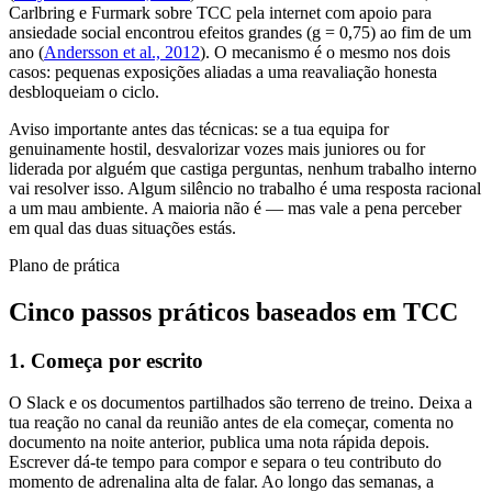
Carlbring e Furmark sobre TCC pela internet com apoio para
ansiedade social encontrou efeitos grandes (g = 0,75) ao fim de um
ano (
Andersson et al., 2012
). O mecanismo é o mesmo nos dois
casos: pequenas exposições aliadas a uma reavaliação honesta
desbloqueiam o ciclo.
Aviso importante antes das técnicas: se a tua equipa for
genuinamente hostil, desvalorizar vozes mais juniores ou for
liderada por alguém que castiga perguntas, nenhum trabalho interno
vai resolver isso. Algum silêncio no trabalho é uma resposta racional
a um mau ambiente. A maioria não é — mas vale a pena perceber
em qual das duas situações estás.
Plano de prática
Cinco passos práticos baseados em TCC
1. Começa por escrito
O Slack e os documentos partilhados são terreno de treino. Deixa a
tua reação no canal da reunião antes de ela começar, comenta no
documento na noite anterior, publica uma nota rápida depois.
Escrever dá-te tempo para compor e separa o teu contributo do
momento de adrenalina alta de falar. Ao longo das semanas, a