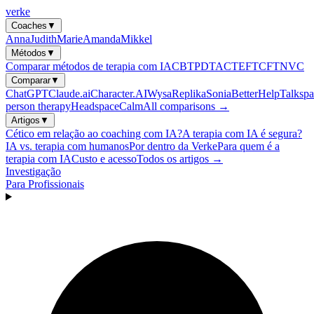
verke
Coaches
▼
Anna
Judith
Marie
Amanda
Mikkel
Métodos
▼
Comparar métodos de terapia com IA
CBT
PDT
ACT
EFT
CFT
NVC
Comparar
▼
ChatGPT
Claude.ai
Character.AI
Wysa
Replika
Sonia
BetterHelp
Talkspa
person therapy
Headspace
Calm
All comparisons →
Artigos
▼
Cético em relação ao coaching com IA?
A terapia com IA é segura?
IA vs. terapia com humanos
Por dentro da Verke
Para quem é a
terapia com IA
Custo e acesso
Todos os artigos →
Investigação
Para Profissionais