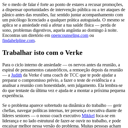
Se o medo de falar é forte ao ponto de estares a recusar promoções,
a dispensar oportunidades de intervenção pública ou a ter ataques de
pânico antes das reuniões, faz sentido juntar acompanhamento com
um psicólogo licenciado a qualquer prática autoguiada. O mesmo se
aplica se a ansiedade está a afetar a tua saúde física — perda de
sono, problemas digestivos, aquela angústia ao domingo à noite.
Encontras um diretório em
opencounseling.com
ou
findahelpline.com
.
Trabalhar isto com o Verke
Para o ciclo interno de ansiedade — os nervos antes da reunião, a
espiral de pensamentos catastróficos, a remoeção depois da reunião
— a
Judith
da Verke é uma coach de TCC que te pode ajudar a
preparar o compromisso prévio, a fazer o teste de evidência e a
analisar a reunião com honestidade, sem julgamento. Ela lembra-se
do que tentaste da última vez e ajuda-te a montar a próxima pequena
experiência.
Se o problema aparece sobretudo na dinâmica do trabalho — gerir
chefias, navegar políticas internas, ter presença executiva diante de
líderes seniores — o nosso coach executivo
Mikkel
foca-se em
liderança e no lado estrutural de fazer-se ouvir no trabalho, e pode
encaixar melhor nessa versão do problema. Muitas pessoas acham