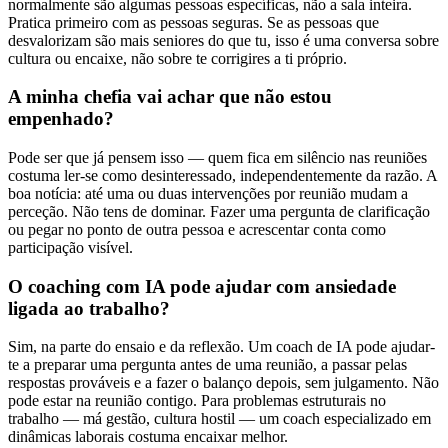
normalmente são algumas pessoas específicas, não a sala inteira.
Pratica primeiro com as pessoas seguras. Se as pessoas que
desvalorizam são mais seniores do que tu, isso é uma conversa sobre
cultura ou encaixe, não sobre te corrigires a ti próprio.
A minha chefia vai achar que não estou
empenhado?
Pode ser que já pensem isso — quem fica em silêncio nas reuniões
costuma ler-se como desinteressado, independentemente da razão. A
boa notícia: até uma ou duas intervenções por reunião mudam a
perceção. Não tens de dominar. Fazer uma pergunta de clarificação
ou pegar no ponto de outra pessoa e acrescentar conta como
participação visível.
O coaching com IA pode ajudar com ansiedade
ligada ao trabalho?
Sim, na parte do ensaio e da reflexão. Um coach de IA pode ajudar-
te a preparar uma pergunta antes de uma reunião, a passar pelas
respostas prováveis e a fazer o balanço depois, sem julgamento. Não
pode estar na reunião contigo. Para problemas estruturais no
trabalho — má gestão, cultura hostil — um coach especializado em
dinâmicas laborais costuma encaixar melhor.