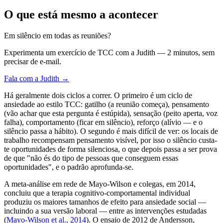
O que está mesmo a acontecer
Em silêncio em todas as reuniões?
Experimenta um exercício de TCC com a Judith — 2 minutos, sem
precisar de e-mail.
Fala com a Judith →
Há geralmente dois ciclos a correr. O primeiro é um ciclo de
ansiedade ao estilo TCC: gatilho (a reunião começa), pensamento
(vão achar que esta pergunta é estúpida), sensação (peito aperta, voz
falha), comportamento (ficar em silêncio), reforço (alívio — e o
silêncio passa a hábito). O segundo é mais difícil de ver: os locais de
trabalho recompensam pensamento visível, por isso o silêncio custa-
te oportunidades de forma silenciosa, o que depois passa a ser prova
de que "não és do tipo de pessoas que conseguem essas
oportunidades", e o padrão aprofunda-se.
A meta-análise em rede de Mayo-Wilson e colegas, em 2014,
concluiu que a terapia cognitivo-comportamental individual
produziu os maiores tamanhos de efeito para ansiedade social —
incluindo a sua versão laboral — entre as intervenções estudadas
(
Mayo-Wilson et al., 2014
). O ensaio de 2012 de Andersson,