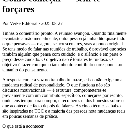
forçares
Por Verke Editorial
·
2025-08-27
Tinhas o comentário pronto. A reunião avançou. Quando finalmente
levantaste a mão mentalmente, outra pessoa já tinha dito quase tudo
o que pensavas — e agora, se acrescentares, soas a pouco original.
Se tens medo de falar nas reuniões de trabalho, é provável que sejas
também alguém que pensa com cuidado, e o silêncio é em parte o
preço desse cuidado. O objetivo não é tornares-te ruidoso. O
objetivo é fazer com que o tamanho do contributo corresponda ao
tamanho do pensamento.
A resposta curta: a voz no trabalho treina-se, e isso não exige uma
mudança radical de personalidade. O que funciona não são
discursos motivacionais — é estrutura: comprometeres-te
previamente com um contributo específico, começares por escrito,
onde tens tempo para compor, e recolheres dados honestos sobre o
que acontece de facto depois de falares. As cinco técnicas abaixo
são inspiradas na TCC e a maioria das pessoas nota mudanças reais
em poucas semanas de prática.
O que está a acontecer