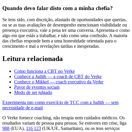
Quando devo falar disto com a minha chefia?
Se tens sido, com discrição, afastado de oportunidades que querias,
ou se as tuas avaliações de desempenho mencionam visibilidade ou
presença executiva, vale a pena ter uma conversa. Apresenta-o como
algo em que estás a trabalhar, e não como uma confissão. A maioria
das chefias responde bem a uma honestidade orientada para o
crescimento e mal a revelações tardias e inesperadas.
Leitura relacionada
Como funciona a CBT no Verke
Conhece a Judith — a coach de CBT do Verke
Conhece o Mikkel — coach executivo da Verke
Pavor de eventos sociais
Medo de ser julgado
Experimenta isto como exercício de TCC com a Judith — sem
necessidade de e-mail
O Verke fornece coaching, não terapia nem cuidados médicos. Os
resultados variam de pessoa para pessoa. Se estiveres em crise, liga
988
(EUA),
116 123
(UK/UE, Samaritans),
ou os teus serviços