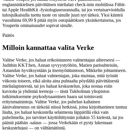
englanninkielisen päivittäisen mielialan check-inin mobiilissa Fitbit-
tai Apple HealthKit -fysiologiaseurannalla, tai jos vertaisarvioidulla
tulosjulkaisulla tuettu tuote on sinulle juuri nyt tärkeä. Yksi kiinteä
vuosihinta 69,99 $ pitää myös ostopäätöksen yksinkertaisena, jos
Youperin ominaisuudet sopivat sinulle.
Päätös
Milloin kannattaa valita Verke
Valitse Verke, jos haluat erikoistuneen valmentajan aiheeseesi —
Judithin KKT:hen, Annan syvyystyöhön, Marien parisuhteisiin,
Amandan hyväksyntään ja itsemyötätuntoon, Mikkelin johtamiseen.
Valitse Verke, jos haluat valmentajan, joka muistaa, mitä työstät
viikosta toiseen, eikä aloita aina puhtaalta pöydältä päivittäisestä
mielialapisteestä, tai jos haluat keskustelun, joka nostaa esiin
kuvioita ja yhdistää teemoja — tästä Tukholman yliopiston
tutkimuksemme psykodynaaminen haara sai toistuvasti
erityismainintoja. Valitse Verke, jos puhelun kaltainen
äänivalmennus on tärkeää niissä hetkissä, joina kirjoittaminen tuntuu
liialta, jos haluat keskustella selaimesta läppärillä eikä vain
puhelimella, jos tarvitset käyttöliittymän jollakin 55 kielestä, tai jos
päästä päähän -salaus — jossa Verkekään ei pysty lukemaan
keskustelujasi — on välttämätöntä.