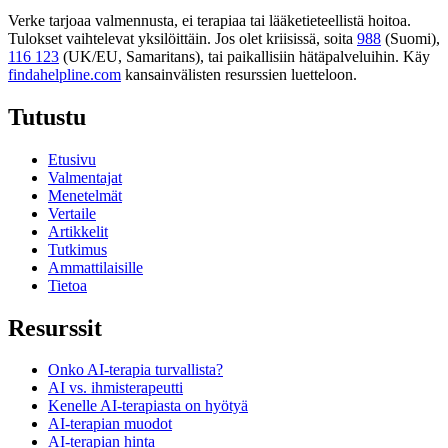
Verke tarjoaa valmennusta, ei terapiaa tai lääketieteellistä hoitoa.
Tulokset vaihtelevat yksilöittäin. Jos olet kriisissä, soita
988
(Suomi),
116 123
(UK/EU, Samaritans),
tai paikallisiin hätäpalveluihin. Käy
findahelpline.com
kansainvälisten resurssien luetteloon.
Tutustu
Etusivu
Valmentajat
Menetelmät
Vertaile
Artikkelit
Tutkimus
Ammattilaisille
Tietoa
Resurssit
Onko AI-terapia turvallista?
AI vs. ihmisterapeutti
Kenelle AI-terapiasta on hyötyä
AI-terapian muodot
AI-terapian hinta