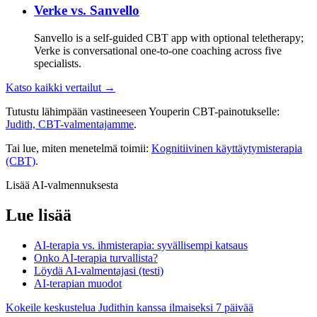
Verke vs.
Sanvello
Sanvello is a self-guided CBT app with optional teletherapy;
Verke is conversational one-to-one coaching across five
specialists.
Katso kaikki vertailut →
Tutustu lähimpään vastineeseen Youperin CBT-painotukselle:
Judith, CBT-valmentajamme
.
Tai lue, miten menetelmä toimii:
Kognitiivinen käyttäytymisterapia
(CBT)
.
Lisää AI-valmennuksesta
Lue lisää
AI-terapia vs. ihmisterapia: syvällisempi katsaus
Onko AI-terapia turvallista?
Löydä AI-valmentajasi (testi)
AI-terapian muodot
Kokeile keskustelua Judithin kanssa ilmaiseksi 7 päivää