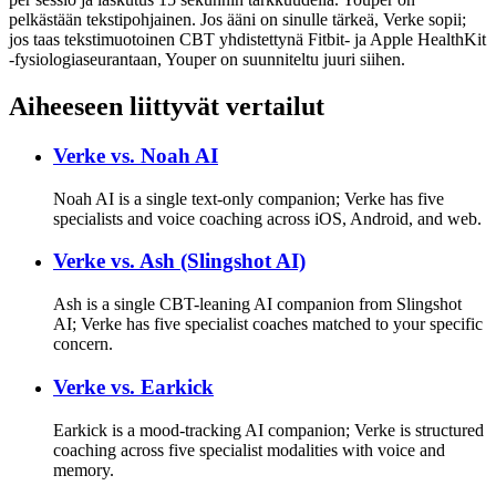
pelkästään tekstipohjainen. Jos ääni on sinulle tärkeä, Verke sopii;
jos taas tekstimuotoinen CBT yhdistettynä Fitbit- ja Apple HealthKit
-fysiologiaseurantaan, Youper on suunniteltu juuri siihen.
Aiheeseen liittyvät vertailut
Verke vs.
Noah AI
Noah AI is a single text-only companion; Verke has five
specialists and voice coaching across iOS, Android, and web.
Verke vs.
Ash (Slingshot AI)
Ash is a single CBT-leaning AI companion from Slingshot
AI; Verke has five specialist coaches matched to your specific
concern.
Verke vs.
Earkick
Earkick is a mood-tracking AI companion; Verke is structured
coaching across five specialist modalities with voice and
memory.