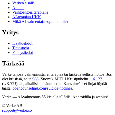
Verken sisällä
Aloitus
Vaihtoehtoja terapialle
AI-terapian UKK
Mikä AI-valmentaja sopii minulle?
Yritys
Käyttöehdot
Tietosuoja
Yhteystiedot
Tärkeää
Verke tarjoaa valmennusta, ei terapiaa tai lääketieteellistä hoitoa. Jos
olet kriisissä, soita
988
(Suomi), MIELI Kriisipuhelin
116 123
(UK/EU) tai paikallista hätänumeroa. Kansainväliset linjat löydät
täältä:
opencounseling.com/suicide-hotlines
.
Verke — AI-valmennus 55 kielellä iOS:llä, Androidilla ja webissä.
© Verke AB
support@verke.co