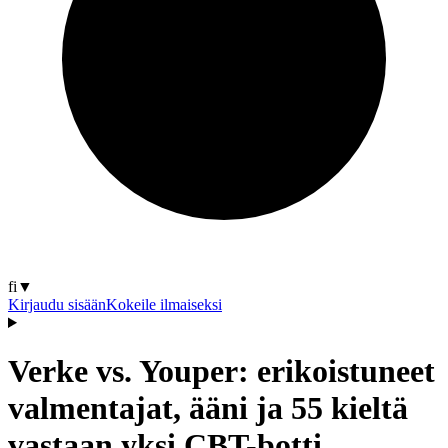
fi
▼
Kirjaudu sisään
Kokeile ilmaiseksi
Verke vs. Youper: erikoistuneet
valmentajat, ääni ja 55 kieltä
vastaan yksi CBT-botti