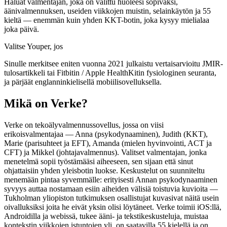
Haluat valmentajan, joka on valittu huoleesi sopivaksi,
äänivalmennuksen, useiden viikkojen muistin, selainkäytön ja 55
kieltä — enemmän kuin yhden KKT-botin, joka kysyy mielialaa
joka päivä.
Valitse Youper, jos
Sinulle merkitsee eniten vuonna 2021 julkaistu vertaisarvioitu JMIR-
tulosartikkeli tai Fitbitin / Apple HealthKitin fysiologinen seuranta,
ja pärjäät englanninkielisellä mobiilisovelluksella.
Mikä on Verke?
Verke on tekoälyvalmennussovellus, jossa on viisi
erikoisvalmentajaa — Anna (psykodynaaminen), Judith (KKT),
Marie (parisuhteet ja EFT), Amanda (mielen hyvinvointi, ACT ja
CFT) ja Mikkel (johtajavalmennus). Valitset valmentajan, jonka
menetelmä sopii työstämääsi aiheeseen, sen sijaan että sinut
ohjattaisiin yhden yleisbotin luokse. Keskustelut on suunniteltu
menemään pintaa syvemmälle: erityisesti Annan psykodynaaminen
syvyys auttaa nostamaan esiin aiheiden välisiä toistuvia kuvioita —
Tukholman yliopiston tutkimuksen osallistujat kuvasivat näitä usein
oivalluksiksi joita he eivät yksin olisi löytäneet. Verke toimii iOS:llä,
Androidilla ja webissä, tukee ääni- ja tekstikeskusteluja, muistaa
kontekstin viikkojen istuntojen yli, on saatavilla 55 kielellä ja on