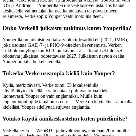
iOS ja Android — Youperilla ei ole verkkosovellusta. Jos haluat
keskustella valmentajan kanssa kannettavan tai pöytäkoneen
selaimesta, Verke sopii; Youper vaatii mobiililaitteen.
Onko Verkellä julkaistu tutkimus kuten Youperilla?
Youperilla on julkaistu vertaisarvioitu tulosartikkeli (2021, JMIR),
joka osoittaa GAD-7- ja PHQ-9-oireiden lievenemistä. Verken
Tukholman yliopiston RCT on käynnissä — lopulliset tulokset
odottavat julkaisua, odotettavissa 2027. Julkaistun näytön osalta
Youper on tällä hetkellä edellä.
Tukeeko Verke useampia kieliä kuin Youper?
Kyllä, merkittävästi. Verke toimii 55 lokalisoidulla
käyttöliittymäkielellä ja valmentajat puhuvat omaa kieltäsi
luontevasti. Youper on vain englanniksi. Muille kuin
englanninpuhujille tämä on iso ero — Verke on käytettävissä omalla
kielelläsi, Youper edellyttää sujuvaa englantia.
Voinko käydä äänikeskustelun kuten puhelimitse?
Verkellä kyllä — WebRTC-puhevalmennus, enintään 20 minuuttia
per sessio ja laskutus 15 sekunnin tarkkuudella. Youper on