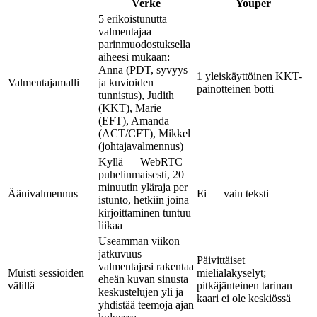
Verke
Youper
5 erikoistunutta
valmentajaa
parinmuodostuksella
aiheesi mukaan:
Anna (PDT, syvyys
1 yleiskäyttöinen KKT-
Valmentajamalli
ja kuvioiden
painotteinen botti
tunnistus), Judith
(KKT), Marie
(EFT), Amanda
(ACT/CFT), Mikkel
(johtajavalmennus)
Kyllä — WebRTC
puhelinmaisesti, 20
minuutin yläraja per
Äänivalmennus
Ei — vain teksti
istunto, hetkiin joina
kirjoittaminen tuntuu
liikaa
Useamman viikon
jatkuvuus —
Päivittäiset
valmentajasi rakentaa
Muisti sessioiden
mielialakyselyt;
eheän kuvan sinusta
välillä
pitkäjänteinen tarinan
keskustelujen yli ja
kaari ei ole keskiössä
yhdistää teemoja ajan