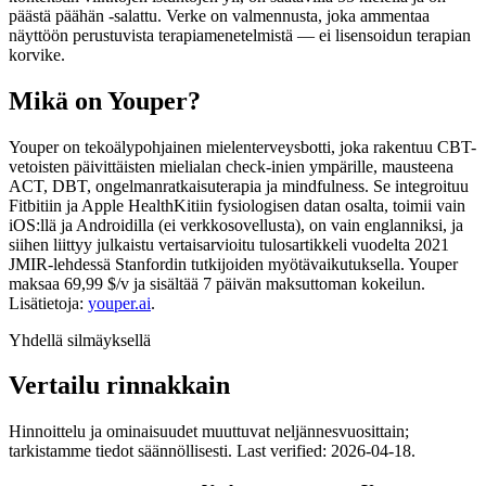
päästä päähän -salattu. Verke on valmennusta, joka ammentaa
näyttöön perustuvista terapiamenetelmistä — ei lisensoidun terapian
korvike.
Mikä on Youper?
Youper on tekoäly­pohjainen mielenterveysbotti, joka rakentuu CBT-
vetoisten päivittäisten mielialan check-inien ympärille, mausteena
ACT, DBT, ongelmanratkaisuterapia ja mindfulness. Se integroituu
Fitbitiin ja Apple HealthKitiin fysiologisen datan osalta, toimii vain
iOS:llä ja Androidilla (ei verkkosovellusta), on vain englanniksi, ja
siihen liittyy julkaistu vertaisarvioitu tulosartikkeli vuodelta 2021
JMIR-lehdessä Stanfordin tutkijoiden myötävaikutuksella. Youper
maksaa 69,99 $/v ja sisältää 7 päivän maksuttoman kokeilun.
Lisätietoja:
youper.ai
.
Yhdellä silmäyksellä
Vertailu rinnakkain
Hinnoittelu ja ominaisuudet muuttuvat neljännesvuosittain;
tarkistamme tiedot säännöllisesti.
Last verified: 2026-04-18.