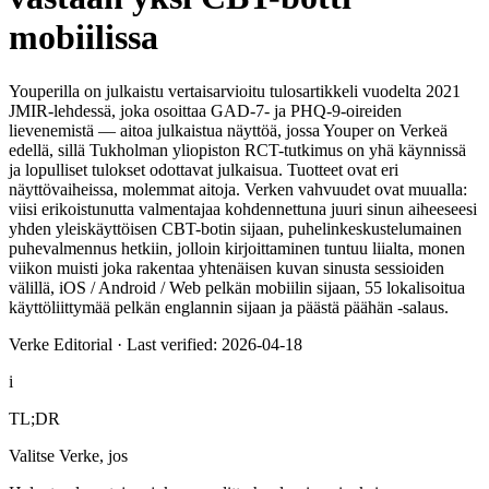
mobiilissa
Youperilla on julkaistu vertaisarvioitu tulosartikkeli vuodelta 2021
JMIR-lehdessä, joka osoittaa GAD-7- ja PHQ-9-oireiden
lievenemistä — aitoa julkaistua näyttöä, jossa Youper on Verkeä
edellä, sillä Tukholman yliopiston RCT-tutkimus on yhä käynnissä
ja lopulliset tulokset odottavat julkaisua. Tuotteet ovat eri
näyttövaiheissa, molemmat aitoja. Verken vahvuudet ovat muualla:
viisi erikoistunutta valmentajaa kohdennettuna juuri sinun aiheeseesi
yhden yleiskäyttöisen CBT-botin sijaan, puhelinkeskustelumainen
puhevalmennus hetkiin, jolloin kirjoittaminen tuntuu liialta, monen
viikon muisti joka rakentaa yhtenäisen kuvan sinusta sessioiden
välillä, iOS / Android / Web pelkän mobiilin sijaan, 55 lokalisoitua
käyttöliittymää pelkän englannin sijaan ja päästä päähän -salaus.
Verke Editorial
·
Last verified: 2026-04-18
i
TL;DR
Valitse Verke, jos