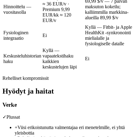
69,99 $/v
— 7 päivän
≈ 36 EUR/v
·
Hinnoittelu —
maksuton kokeilu;
Premium
9,99
vuositasolla
kalliimmilla markkina-
EUR/kk ≈ 120
alueilla
89,99 $/v
EUR/v
Kyllä — Fitbit- ja Apple
Fysiologinen
HealthKit -synkronointi
Ei
integraatio
mielialalle ja
fysiologiselle datalle
Kyllä —
Keskusteluhistorian
vapaatekstihaku
Ei
haku
kaikkien
keskustelujen läpi
Rehelliset kompromissit
Hyödyt ja haitat
Verke
✓
Plussat
+
Viisi erikoistunutta valmentajaa eri menetelmille, ei yhtä
yleisbottia