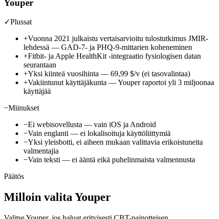
Youper
✓
Plussat
+
Vuonna 2021 julkaistu vertaisarvioitu tulostutkimus JMIR-
lehdessä — GAD-7- ja PHQ-9-mittarien koheneminen
+
Fitbit- ja Apple HealthKit -integraatio fysiologisen datan
seurantaan
+
Yksi kiinteä vuosihinta —
69,99 $/v
(ei tasovalintaa)
+
Vakiintunut käyttäjäkunta — Youper raportoi yli 3 miljoonaa
käyttäjää
−
Miinukset
−
Ei webisovellusta — vain iOS ja Android
−
Vain englanti — ei lokalisoituja käyttöliittymiä
−
Yksi yleisbotti, ei aiheen mukaan valittavia erikoistuneita
valmentajia
−
Vain teksti — ei ääntä eikä puhelinmaista valmennusta
Päätös
Milloin valita Youper
Valitse Youper, jos haluat erityisesti CBT-painotteisen,