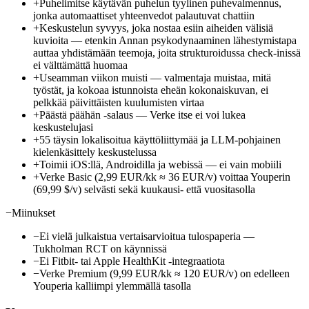
+
Puhelimitse käytävän puhelun tyylinen puhevalmennus,
jonka automaattiset yhteenvedot palautuvat chattiin
+
Keskustelun syvyys, joka nostaa esiin aiheiden välisiä
kuvioita — etenkin Annan psykodynaaminen lähestymistapa
auttaa yhdistämään teemoja, joita strukturoidussa check-inissä
ei välttämättä huomaa
+
Useamman viikon muisti — valmentaja muistaa, mitä
työstät, ja kokoaa istunnoista eheän kokonaiskuvan, ei
pelkkää päivittäisten kuulumisten virtaa
+
Päästä päähän -salaus — Verke itse ei voi lukea
keskustelujasi
+
55 täysin lokalisoitua käyttöliittymää ja LLM-pohjainen
kielenkäsittely keskustelussa
+
Toimii iOS:llä, Androidilla ja webissä — ei vain mobiili
+
Verke Basic (2,99 EUR/kk ≈ 36 EUR/v) voittaa Youperin
(69,99 $/v) selvästi sekä kuukausi- että vuositasolla
−
Miinukset
−
Ei vielä julkaistua vertaisarvioitua tulospaperia —
Tukholman RCT on käynnissä
−
Ei Fitbit- tai Apple HealthKit -integraatiota
−
Verke Premium (9,99 EUR/kk ≈ 120 EUR/v) on edelleen
Youperia kalliimpi ylemmällä tasolla