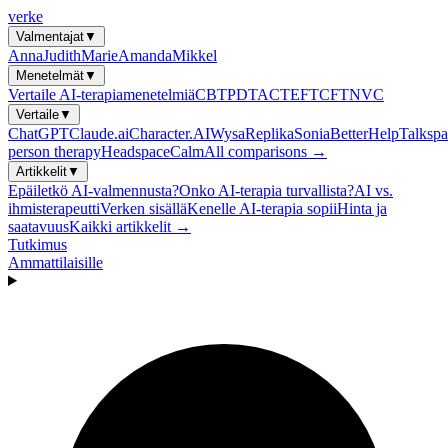
verke
Valmentajat
▼
Anna
Judith
Marie
Amanda
Mikkel
Menetelmät
▼
Vertaile AI-terapiamenetelmiä
CBT
PDT
ACT
EFT
CFT
NVC
Vertaile
▼
ChatGPT
Claude.ai
Character.AI
Wysa
Replika
Sonia
BetterHelp
Talkspa
person therapy
Headspace
Calm
All comparisons →
Artikkelit
▼
Epäiletkö AI-valmennusta?
Onko AI-terapia turvallista?
AI vs.
ihmisterapeutti
Verken sisällä
Kenelle AI-terapia sopii
Hinta ja
saatavuus
Kaikki artikkelit →
Tutkimus
Ammattilaisille