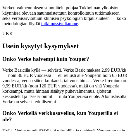
Verken valmennuksen suunnittelu pohjaa Tukholman yliopiston
käynnissä olevaan satunnaistettuun kontrolloituun tutkimukseen
sekä vertaisarvioituun kliinisen psykologian kirjallisuuteen — koko
metodologian löydät
tutkimussivultamme
.
UKK
Usein kysytyt kysymykset
Onko Verke halvempi kuin Youper?
Verke Basicilla kyllä — selvästi. Verke Basic maksaa 2,99 EUR/kk
— noin 36 EUR vuodessa — eli reilusti alle Youperin noin 65 EUR
vuodessa, vertaa sitten kuukausi- tai vuosihintaa. Verke Premium on
9,99 EUR/kk (noin 120 EUR vuodessa), mikä on yhä Youperia
korkeampi, mutta hintaan sisältyy puhevalmennus, ajoitetut
keskustelut ja itsearvioinnit — niitä Youperissa ei ole. Aloitustasolla
Verke on selvästi edullisempi.
Onko Verkellä verkkosovellus, kun Youperilla ei
ole?
Kyllä. Verke toimii iOS:llä, Androidilla ja webissä. Youper on vain