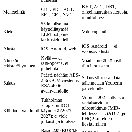
kuluessa
KKT, ACT, DBT,
CBT, PDT, ACT,
Menetelmät
ongelmanratkaisuterapia,
EFT, CFT, NVC
mindfulness
55 lokalisoitua
käyttöliittymää +
Kielet
Vain englanti
LLM-pohjainen
keskustelukieli
iOS, Android — ei
Alustat
iOS, Android, web
webisovellusta
Kyllä — ei
Nimetön
Vaaditaan sähköposti
sähköpostia, ei
rekisteröityminen
tilin luomiseen
puhelinta
Päästä päähän: AES-
Salaus siirrossa; data
256-GCM viesteille,
Salaus
tallennetaan Youperin
RSA-4096
palvelimille
avainvaihdolle
Vuonna 2021 julkaistu
Tukholman
vertaisarvioitu
yliopiston RCT
tulostutkimus JMIR-
Kliininen validointi
käynnissä (2025–
lehdessä — GAD-7- ja
2027); ei vielä
PHQ-9-oireiden
julkaistuja tuloksia
lievittyminen
Basic
2,99 EUR/kk