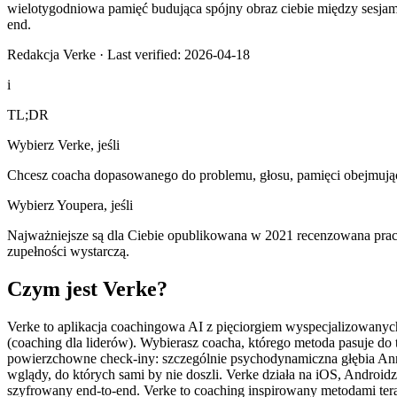
wielotygodniowa pamięć budująca spójny obraz ciebie między sesjami
end.
Redakcja Verke
·
Last verified: 2026-04-18
i
TL;DR
Wybierz Verke, jeśli
Chcesz coacha dopasowanego do problemu, głosu, pamięci obejmujące
Wybierz Youpera, jeśli
Najważniejsze są dla Ciebie opublikowana w 2021 recenzowana praca o
zupełności wystarczą.
Czym jest Verke?
Verke to aplikacja coachingowa AI z pięciorgiem wyspecjalizowany
(coaching dla liderów). Wybierasz coacha, którego metoda pasuje do
powierzchowne check-iny: szczególnie psychodynamiczna głębia Ann
wglądy, do których sami by nie doszli. Verke działa na iOS, Androidz
szyfrowany end-to-end. Verke to coaching inspirowany metodami ter