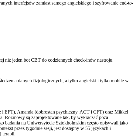
anych interfejsów zamiast samego angielskiego i szyfrowanie end-to-
ej niż jeden bot CBT do codziennych check-inów nastroju.
dzenia danych fizjologicznych, a tylko angielski i tylko mobile w
e i EFT), Amanda (dobrostan psychiczny, ACT i CFT) oraz Mikkel
bota. Rozmowy są zaprojektowane tak, by wykraczać poza
o badania na Uniwersytecie Sztokholmskim często opisywali jako
tekst przez tygodnie sesji, jest dostępny w 55 językach i
terapii.