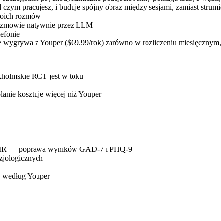
czym pracujesz, i buduje spójny obraz między sesjami, zamiast strum
woich rozmów
 rozmowie natywnie przez LLM
lefonie
 wygrywa z Youper ($69.99/rok) zarówno w rozliczeniu miesięcznym,
kholmskie RCT jest w toku
nie kosztuje więcej niż Youper
JMIR — poprawa wyników GAD-7 i PHQ-9
izjologicznych
 według Youper