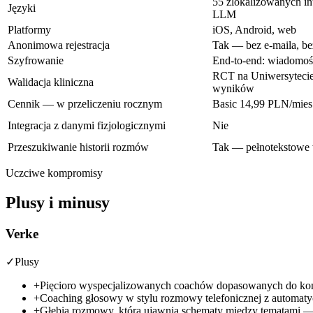
55 zlokalizowanych in
Języki
LLM
Platformy
iOS, Android, web
Anonimowa rejestracja
Tak — bez e-maila, be
Szyfrowanie
End-to-end: wiadomo
RCT na Uniwersytecie
Walidacja kliniczna
wyników
Cennik — w przeliczeniu rocznym
Basic
14,99 PLN/mies
Integracja z danymi fizjologicznymi
Nie
Przeszukiwanie historii rozmów
Tak — pełnotekstowe
Uczciwe kompromisy
Plusy i minusy
Verke
✓
Plusy
+
Pięcioro wyspecjalizowanych coachów dopasowanych do konk
+
Coaching głosowy w stylu rozmowy telefonicznej z automa
+
Głębia rozmowy, która ujawnia schematy między tematami — 