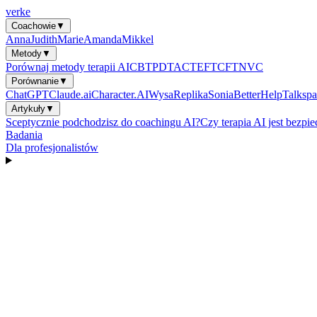
verke
Coachowie
▼
Anna
Judith
Marie
Amanda
Mikkel
Metody
▼
Porównaj metody terapii AI
CBT
PDT
ACT
EFT
CFT
NVC
Porównanie
▼
ChatGPT
Claude.ai
Character.AI
Wysa
Replika
Sonia
BetterHelp
Talkspa
Artykuły
▼
Sceptycznie podchodzisz do coachingu AI?
Czy terapia AI jest bezpi
Badania
Dla profesjonalistów