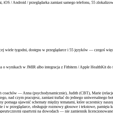
, iOS / Android / przeglądarka zamiast samego telefonu, 55 zlokalizow
j wiele tygodni, dostępu w przeglądarce i 55 języków — czegoś więc
 wynikach w JMIR albo integracja z Fitbitem / Apple HealthKit do śle
ch coachów — Anna (psychodynamicznie), Judith (CBT), Marie (relacj
 tego, nad czym pracujesz, zamiast trafiać do jednego uniwersalnego 
y pomaga ujawnić schematy między tematami, które uczestnicy naszeg
ie i w przeglądarce, obsługuje rozmowy głosowe i tekstowe, pamięta kon
apeutycznymi opartymi na dowodach — nie zamiennik licencjonowanej 