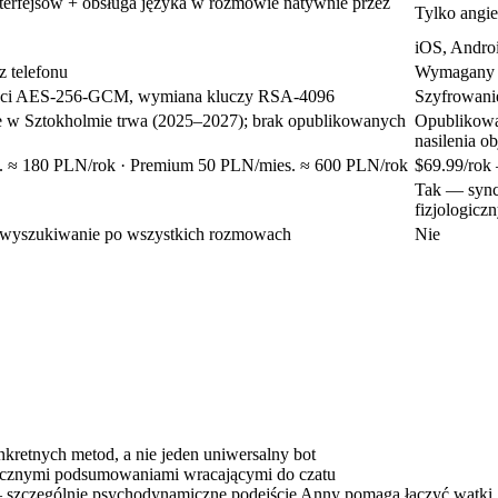
terfejsów + obsługa języka w rozmowie natywnie przez
Tylko angie
iOS, Andro
z telefonu
Wymagany e
ści AES-256-GCM, wymiana kluczy RSA-4096
Szyfrowani
 w Sztokholmie trwa (2025–2027); brak opublikowanych
Opublikowa
nasilenia 
. ≈ 180 PLN/rok
· Premium
50 PLN/mies. ≈ 600 PLN/rok
$69.99/rok
Tak — synch
fizjologicz
 wyszukiwanie po wszystkich rozmowach
Nie
retnych metod, a nie jeden uniwersalny bot
tycznymi podsumowaniami wracającymi do czatu
szczególnie psychodynamiczne podejście Anny pomaga łączyć wątki, k