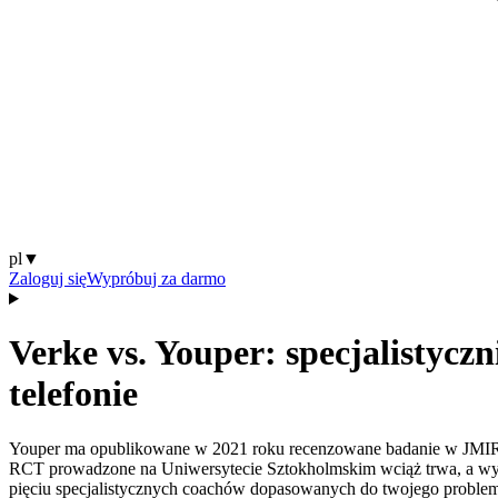
pl
▼
Zaloguj się
Wypróbuj za darmo
Verke vs. Youper: specjalistycz
telefonie
Youper ma opublikowane w 2021 roku recenzowane badanie w JMIR
RCT prowadzone na Uniwersytecie Sztokholmskim wciąż trwa, a wyni
pięciu specjalistycznych coachów dopasowanych do twojego problem