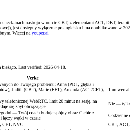
 check-inach nastroju w nurcie CBT, z elementami ACT, DBT, terapii r
 webowej), jest dostępny wyłącznie po angielsku i ma opublikowane w
óbnym. Więcej na
youper.ai
.
a bieżąco.
Last verified: 2026-04-18.
Verke
owanych do Twojego problemu: Anna (PDT, głębia i
tów), Judith (CBT), Marie (EFT), Amanda (ACT/CFT),
1 uniwersa
 telefonicznej WebRTC, limit 20 minut na sesję, na
Nie — tylko
daje się zbyt obciążające
tygodni — Twój coach buduje spójny obraz Ciebie z
Codzienne c
 łączy wątki w czasie
, CFT, NVC
CBT, ACT, 