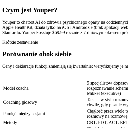
Czym jest Youper?
Youper to chatbot AI do zdrowia psychicznego oparty na codziennych
Apple HealthKit, działa tylko na iOS i Androidzie (brak aplikacji
Stanfordu. Youper kosztuje $69.99 rocznie z 7-dniowym okresem pr
Krótkie zestawienie
Porównanie obok siebie
Ceny i deklaracje funkcji zmieniają się kwartalnie; weryfikujemy je n
5 specjalistów dopas
Model coacha
rozpoznawanie schema
Mikkel (executive)
Tak — w stylu rozmowy
Coaching głosowy
chwile, gdy pisanie wy
Ciągłość przez wiele 
Pamięć między sesjami
rozmowy na rozmowę i
Metody
CBT, PDT, ACT, EFT