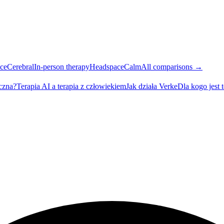
ce
Cerebral
In-person therapy
Headspace
Calm
All comparisons →
eczna?
Terapia AI a terapia z człowiekiem
Jak działa Verke
Dla kogo jest 