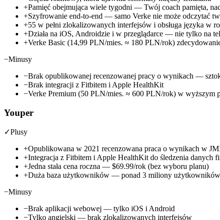
+
Pamięć obejmująca wiele tygodni — Twój coach pamięta, nad 
+
Szyfrowanie end-to-end — samo Verke nie może odczytać t
+
55 w pełni zlokalizowanych interfejsów i obsługa języka w
+
Działa na iOS, Androidzie i w przeglądarce — nie tylko na te
+
Verke Basic (14,99 PLN/mies. ≈ 180 PLN/rok) zdecydowanie
−
Minusy
−
Brak opublikowanej recenzowanej pracy o wynikach — szto
−
Brak integracji z Fitbitem i Apple HealthKit
−
Verke Premium (50 PLN/mies. ≈ 600 PLN/rok) w wyższym pla
Youper
✓
Plusy
+
Opublikowana w 2021 recenzowana praca o wynikach w 
+
Integracja z Fitbitem i Apple HealthKit do śledzenia danych f
+
Jedna stała cena roczna —
$69.99/rok
(bez wyboru planu)
+
Duża baza użytkowników — ponad 3 miliony użytkowników
−
Minusy
−
Brak aplikacji webowej — tylko iOS i Android
−
Tylko angielski — brak zlokalizowanych interfejsów