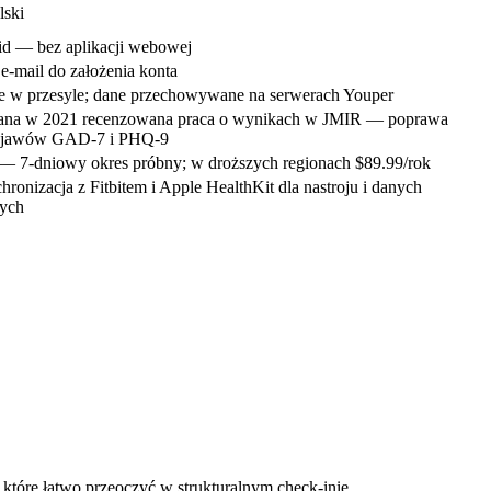
lski
id — bez aplikacji webowej
-mail do założenia konta
e w przesyle; dane przechowywane na serwerach Youper
na w 2021 recenzowana praca o wynikach w JMIR — poprawa
objawów GAD-7 i PHQ-9
— 7-dniowy okres próbny; w droższych regionach
$89.99/rok
ronizacja z Fitbitem i Apple HealthKit dla nastroju i danych
nych
tóre łatwo przeoczyć w strukturalnym check-inie