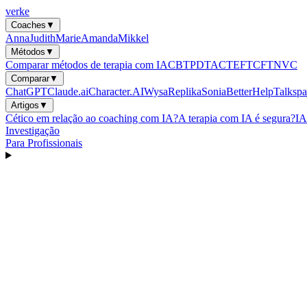
verke
Coaches
▼
Anna
Judith
Marie
Amanda
Mikkel
Métodos
▼
Comparar métodos de terapia com IA
CBT
PDT
ACT
EFT
CFT
NVC
Comparar
▼
ChatGPT
Claude.ai
Character.AI
Wysa
Replika
Sonia
BetterHelp
Talkspa
Artigos
▼
Cético em relação ao coaching com IA?
A terapia com IA é segura?
IA
Investigação
Para Profissionais