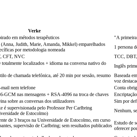
Verke
irado em métodos terapêuticos
"A primeira
as (Anna, Judith, Marie, Amanda, Mikkel) emparelhados
1 persona d
ecíficas por metodologia nomeada
T, CFT, NVC
TCC, DBT, 
e totalmente localizados + idioma na conversa nativo do
Inglês prim
o de chamada telefónica, até 20 min por sessão, resumo
Baseada em 
voz destaca
-mail nem telefone
Conta obrig
56-GCM nas mensagens + RSA-4096 na troca de chaves
Encriptação
na sobre as conversas dos utilizadores
Sim por def
e é supervisionada pelo Professor Per Carlbring
Nenhum, se
niversidade de Estocolmo)
te de 3 braços na Universidade de Estocolmo, em curso
Estudo de 
antes, supervisão de Carlbring; sem resultados publicados
oferecer po