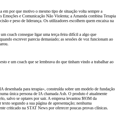
da em por que motivo o mesmo tipo de situação volta sempre a
a nas Emoções e Comunicação Não Violenta; a Amanda combina Terapia
isão e peso de liderança. Os utilizadores escolhem quem encaixa na
m coach consegue ligar uma terça-feira difícil a algo que
r quando escrever parecia demasiado; as sessões de voz funcionam ao
arou.
esto e um coach que se lembrava do que tinham vindo a trabalhar ao
IA desenhada para terapia», construída sobre um modelo de fundação
l numa única persona de IA chamada Ash. O produto é atualmente
elo, salvo se optares por sair. A empresa levantou
$93M
da
r texto segundo a sua página de apresentação; nenhuma
nte criticado na STAT News por oferecer poucas provas clínicas.