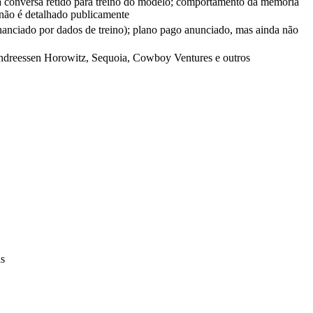
 conversa retido para treino do modelo; comportamento da memória
não é detalhado publicamente
inanciado por dados de treino); plano pago anunciado, mas ainda não
dreessen Horowitz, Sequoia, Cowboy Ventures e outros
as