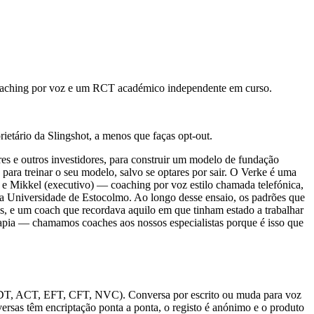
coaching por voz e um RCT académico independente em curso.
ietário da Slingshot, a menos que faças opt-out.
 e outros investidores, para construir um modelo de fundação
 para treinar o seu modelo, salvo se optares por sair. O Verke é uma
Mikkel (executivo) — coaching por voz estilo chamada telefónica,
na Universidade de Estocolmo. Ao longo desse ensaio, os padrões que
, e um coach que recordava aquilo em que tinham estado a trabalhar
apia — chamamos coaches aos nossos especialistas porque é isso que
 PDT, ACT, EFT, CFT, NVC). Conversa por escrito ou muda para voz
sas têm encriptação ponta a ponta, o registo é anónimo e o produto