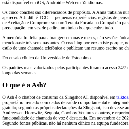
está disponível em iOS, Android e Web em 55 idiomas.
Os cinco coaches são diferenciados de propósito. A Anna trabalha nu
aparecer. A Judith é TCC — pequenas experiências, registos de pen
de Aceitação e Compromisso com Terapia Focada na Compaixão para sob
preocupação, em vez de pedir a um único bot que cubra tudo.
A memória foi feita para abranger semanas e meses, não sessões única
mencionaste três semanas antes. O coaching por voz existe porque, n
estilo de uma chamada telefónica e publicam um resumo escrito no ch
Do ensaio clínico da Universidade de Estocolmo
Os padrões mais valorizados pelos participantes foram o acesso 24/
longo das semanas.
O que é a Ash?
O Ash é o chatbot de consumo da Slingshot AI, disponível em
talkto
proprietário treinado com dados de saúde comportamental e integran
gratuito; segundo as próprias declarações da Slingshot, isto deve-se a
Andreessen Horowitz, Sequoia, Cowboy Ventures e outros, e reporto
funcionalidade de chamada de voz é destacada. Em novembro de 2025,
Segundo fontes públicas, não há nenhum clínico na equipa fundadora