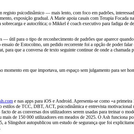
m registo psicodinâmico — mais lento, com foco em padrões, interessa
samento, exposição gradual. A Marie apoia casais com Terapia Focad
recarga e autocrítica; o Mikkel é coach executivo para fadiga de dec
s — útil para o tipo de reconhecimento de padrões que aparece quando u
o ensaio de Estocolmo, um pedido recorrente foi a opção de poder fala
at, para que a conversa de texto seguinte continue de onde a chamada p
7 no momento em que importava, um espaço sem julgamento para ser hon
ash.com
e nas apps para iOS e Android. Apresenta-se como «a primeira 
do estilos de TCC, DBT, ACT, psicodinâmica e entrevista motivaciona
o facto de as conversas dos utilizadores serem usadas para treinar o mod
u mais de 150 000 utilizadores em meados de 2025. O Ash funciona po
 a Slingshot autopublicou um estudo de segurança que foi explicitame
.