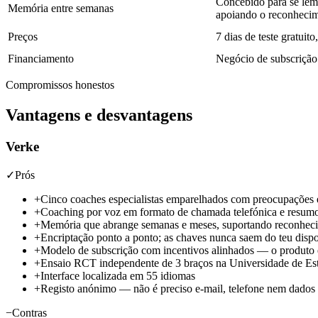
Concebido para se lem
Memória entre semanas
apoiando o reconhecim
Preços
7 dias de teste gratuit
Financiamento
Negócio de subscrição
Compromissos honestos
Vantagens e desvantagens
Verke
✓
Prós
+
Cinco coaches especialistas emparelhados com preocupações 
+
Coaching por voz em formato de chamada telefónica e resum
+
Memória que abrange semanas e meses, suportando reconheci
+
Encriptação ponto a ponto; as chaves nunca saem do teu dispos
+
Modelo de subscrição com incentivos alinhados — o produto 
+
Ensaio RCT independente de 3 braços na Universidade de Est
+
Interface localizada em 55 idiomas
+
Registo anónimo — não é preciso e-mail, telefone nem dado
−
Contras