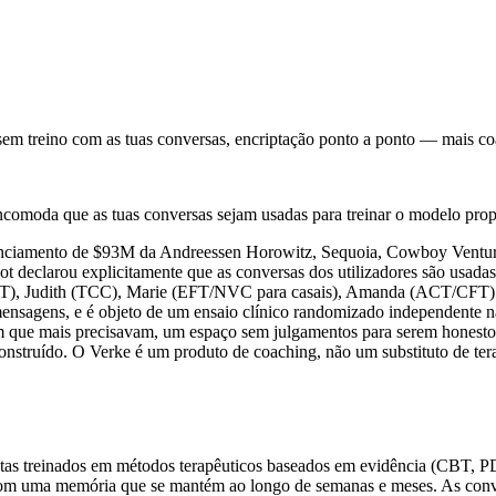
em treino com as tuas conversas, encriptação ponto a ponto — mais 
incomoda que as tuas conversas sejam usadas para treinar o modelo propr
anciamento de
$93M
da Andreessen Horowitz, Sequoia, Cowboy Ventures
ot declarou explicitamente que as conversas dos utilizadores são usadas
T), Judith (TCC), Marie (EFT/NVC para casais), Amanda (ACT/CFT) e 
 mensagens, e é objeto de um ensaio clínico randomizado independente 
m que mais precisavam, um espaço sem julgamentos para serem honestos
onstruído. O Verke é um produto de coaching, não um substituto de ter
stas treinados em métodos terapêuticos baseados em evidência (CBT,
om uma memória que se mantém ao longo de semanas e meses. As conver