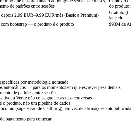
brar do que tens trabalhado ao longo de semanas e meses,
Contexto da
ento de padrões entre sessões
do produto 
Gratuito (f
o, depois
2,99 EUR–9,99 EUR/mês
(Basic a Premium)
lançado
 com bootstrap — o produto é o produto
$93M
da An
específicas por metodologia nomeada
os automáticos — para os momentos em que escrever pesa demais
mento de padrões entre sessões
itivo, a Verke não consegue ler as tuas conversas
é o produto, não um pipeline de dados
ocolmo (supervisão de Carlbring), em vez de afirmações autopublicad
s de pagamento para começar