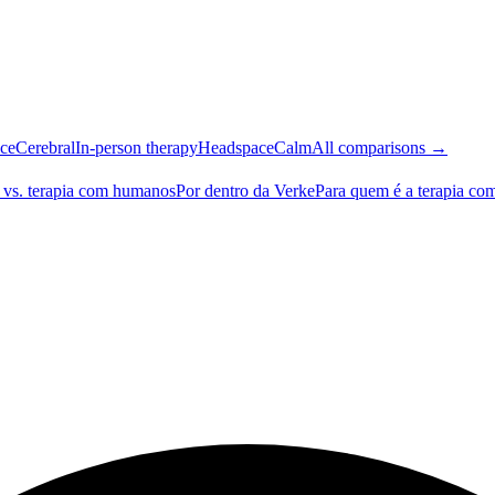
ce
Cerebral
In-person therapy
Headspace
Calm
All comparisons →
 vs. terapia com humanos
Por dentro da Verke
Para quem é a terapia co