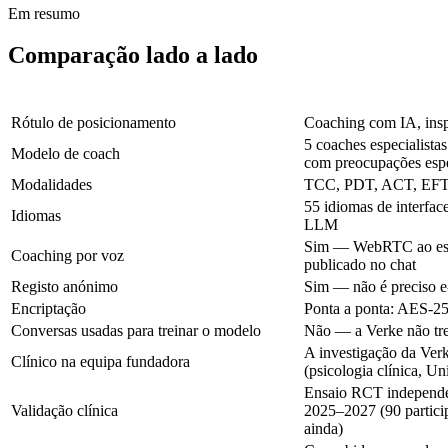
Em resumo
Comparação lado a lado
Rótulo de posicionamento
Coaching com IA, insp
5 coaches especialist
Modelo de coach
com preocupações esp
Modalidades
TCC, PDT, ACT, EF
55 idiomas de interfac
Idiomas
LLM
Sim — WebRTC ao estil
Coaching por voz
publicado no chat
Registo anónimo
Sim — não é preciso e
Encriptação
Ponta a ponta: AES-2
Conversas usadas para treinar o modelo
Não — a Verke não trei
A investigação da Verk
Clínico na equipa fundadora
(psicologia clínica, U
Ensaio RCT independen
Validação clínica
2025–2027 (90 particip
ainda)