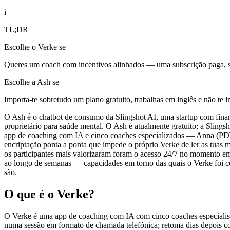
i
TL;DR
Escolhe o Verke se
Queres um coach com incentivos alinhados — uma subscrição paga, s
Escolhe a Ash se
Importa-te sobretudo um plano gratuito, trabalhas em inglês e não te 
O Ash é o chatbot de consumo da Slingshot AI, uma startup com fin
proprietário para saúde mental. O Ash é atualmente gratuito; a Slingsh
app de coaching com IA e cinco coaches especializados — Anna (PD
encriptação ponta a ponta que impede o próprio Verke de ler as tuas
os participantes mais valorizaram foram o acesso 24/7 no momento e
ao longo de semanas — capacidades em torno das quais o Verke foi c
são.
O que é o Verke?
O Verke é uma app de coaching com IA com cinco coaches especiali
numa sessão em formato de chamada telefónica; retoma dias depois c