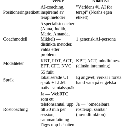
Verke
Noah AI
AI-coaching,
"Världens #1 AI för
Positioneringsetikett
inspirerad av
terapi" (Noahs egen
terapimetoder
etikett)
5 specialistcoacher
(Anna, Judith,
Marie, Amanda,
Coachmodell
Mikkel) —
1 generisk AI-persona
distinkta metoder,
valda efter
problem
KBT, PDT, ACT,
KBT, ACT, mindfulness
Modaliteter
EFT, CFT, NVC
(allmän inramning)
55 fullt
lokaliserade UI-
Ej angivet; verkar i första
Språk
språk + LLM-
hand vara på engelska
nativt samtalsspråk
Ja — WebRTC
som ett
telefonsamtal, upp
Ja — "omedelbara
Röstcoaching
till 20 min per
röstterapi-samtal"
session,
(huvudfunktion)
sammanfattning
läggs upp i chatten