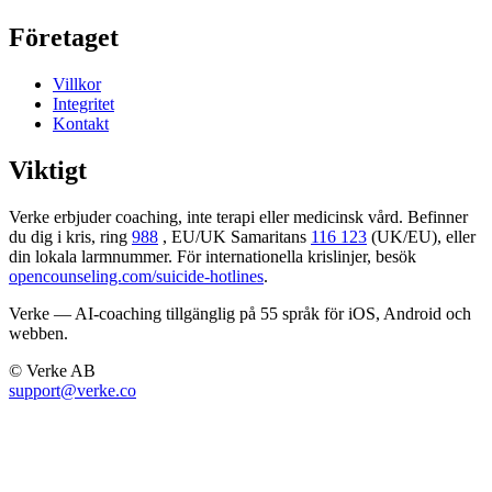
Företaget
Villkor
Integritet
Kontakt
Viktigt
Verke erbjuder coaching, inte terapi eller medicinsk vård. Befinner
du dig i kris, ring
988
, EU/UK Samaritans
116 123
(UK/EU), eller
din lokala larmnummer. För internationella krislinjer, besök
opencounseling.com/suicide-hotlines
.
Verke — AI-coaching tillgänglig på 55 språk för iOS, Android och
webben.
© Verke AB
support@verke.co