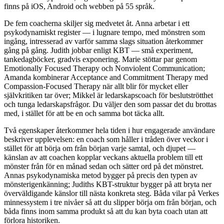
finns på iOS, Android och webben på 55 språk.
De fem coacherna skiljer sig medvetet åt. Anna arbetar i ett
psykodynamiskt register — i lugnare tempo, med mönstren som
ingång, intresserad av varför samma slags situation återkommer
gång på gång. Judith jobbar enligt KBT — små experiment,
tankedagböcker, gradvis exponering. Marie stöttar par genom
Emotionally Focused Therapy och Nonviolent Communication;
Amanda kombinerar Acceptance and Commitment Therapy med
Compassion-Focused Therapy när allt blir för mycket eller
självkritiken tar över; Mikkel är ledarskapscoach för beslutströtthet
och tunga ledarskapsfrågor. Du väljer den som passar det du brottas
med, i stället för att be en och samma bot täcka allt.
Två egenskaper återkommer hela tiden i hur engagerade användare
beskriver upplevelsen: en coach som håller i tråden över veckor i
stället för att börja om från början varje samtal, och djupet —
känslan av att coachen kopplar veckans aktuella problem till ett
mönster från för en månad sedan och sätter ord på det mönstret.
Annas psykodynamiska metod bygger på precis den typen av
mönsterigenkänning; Judiths KBT-struktur bygger på att bryta ner
överväldigande känslor till nästa konkreta steg. Båda vilar på Verkes
minnessystem i tre nivåer så att du slipper börja om från början, och
båda finns inom samma produkt så att du kan byta coach utan att
förlora historiken.