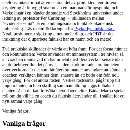
telefonsamtalsformat är en central del av produkten, end-to-end-
kryptering är inbyggd snarare än en marknadsföringspunkt, och
Verke ingår i en pågående studie vid Stockholms universitet under
ledning av professor Per Carlbring — skillnaden mellan
"evidensbaserad" på en landningssida och faktisk akademisk
publicering. Läs metodförklaringen för
Psykodynamisk terapi
—
Noah positionerar sig kring emotionellt djup, och PDT är den
inriktning där djuparbete faktiskt har ett namn och en metod.
Två praktiska skillnader är värda att lyfta fram. För det första minnet
och kontinuiteten: Verke använder ett minnessystem i tre nivåer, så
att coachen minns vad du har arbetat med flera veckor senare utan
att du behöver dra det på nytt — den strukturerade kontinuiteten
över veckorna är det som får återkommande användare att känna att
coachen verkligen känner dem, snarare än att börja om från noll
varje gång. För det andra rösten: Verkes röstsamtal pågår upp till
tjugo minuter, och en skriftlig sammanfattning läggs tillbaka i
chatten så att du kan fortsätta i text dagen efter. Båda delarna spelar
roll om du vill ha en coach du faktiskt återvänder till, i stället för ett
nytt samtal varje gång.
Vanliga frågor
Vanliga frågor