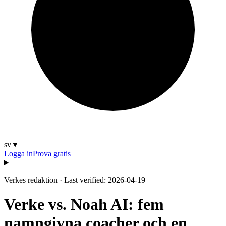
sv
▼
Logga in
Prova gratis
Verkes redaktion
·
Last verified: 2026-04-19
Verke vs. Noah AI: fem
namngivna coacher och en