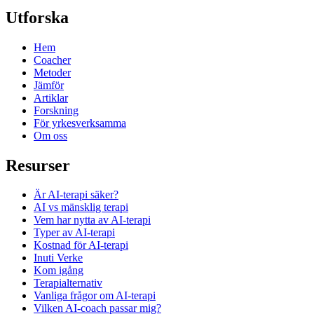
Utforska
Hem
Coacher
Metoder
Jämför
Artiklar
Forskning
För yrkesverksamma
Om oss
Resurser
Är AI-terapi säker?
AI vs mänsklig terapi
Vem har nytta av AI-terapi
Typer av AI-terapi
Kostnad för AI-terapi
Inuti Verke
Kom igång
Terapi­alternativ
Vanliga frågor om AI-terapi
Vilken AI-coach passar mig?