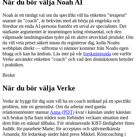
När du bör välja Noah AI
Noah är ett rimligt val om du specifikt vill ha etiketten "terapeut"
snarare än "coach", är bekväm med att börja på engelska och
föredrar en enda AI-persona framför ett urval av specialister. Det
starkaste argumentet är inramningen kring röstsamtal, och den
välputsade landningssidan tyder på en aktivt utvecklad produkt. Om
du vill veta priset säkert innan du registrerar dig, kolla Noahs
webbplats direkt — siffrorna vi nämner kommer från Noahs egen
blogg och kan ha ändrats. Läs mer på vår
forskningssida
om varför
Verke använder etiketten "coach" och vad den distinktionen betyder
i praktiken.
Beslut
När du bör välja Verke
Verke är byggt för dig som vill ha en coach inriktad på ett specifikt
problem, inte en generalist. Om du arbetar med gamla
relationsmönster stannar
Anna (PDT)
kvar i känslan under känslan
och brukar lyfta fram tråden som förbinder veckans situation med
dem från en månad tillbaka. För strukturerade KBT-färdigheter finns
Judith; för pararbete Marie; för acceptans och självmedkänsla
Amanda; för ledarskap under hård press Mikkel. Röstcoaching i