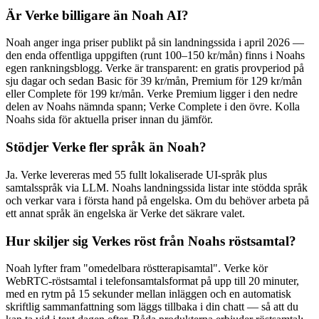
Är Verke billigare än Noah AI?
Noah anger inga priser publikt på sin landningssida i april 2026 —
den enda offentliga uppgiften (runt 100–150 kr/mån) finns i Noahs
egen rankningsblogg. Verke är transparent: en gratis provperiod på
sju dagar och sedan Basic för 39 kr/mån, Premium för 129 kr/mån
eller Complete för 199 kr/mån. Verke Premium ligger i den nedre
delen av Noahs nämnda spann; Verke Complete i den övre. Kolla
Noahs sida för aktuella priser innan du jämför.
Stödjer Verke fler språk än Noah?
Ja. Verke levereras med 55 fullt lokaliserade UI-språk plus
samtalsspråk via LLM. Noahs landningssida listar inte stödda språk
och verkar vara i första hand på engelska. Om du behöver arbeta på
ett annat språk än engelska är Verke det säkrare valet.
Hur skiljer sig Verkes röst från Noahs röstsamtal?
Noah lyfter fram "omedelbara röstterapisamtal". Verke kör
WebRTC-röstsamtal i telefonsamtalsformat på upp till 20 minuter,
med en rytm på 15 sekunder mellan inläggen och en automatisk
skriftlig sammanfattning som läggs tillbaka i din chatt — så att du