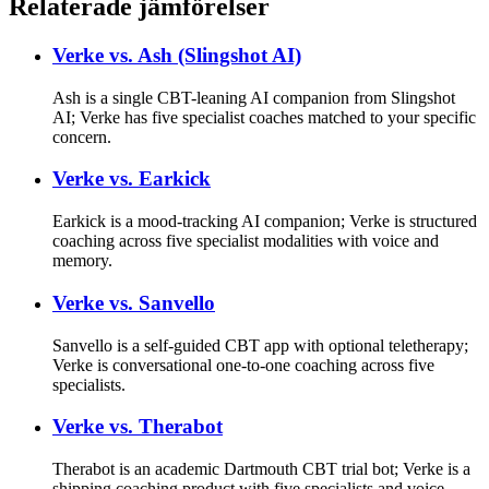
Relaterade jämförelser
Verke vs.
Ash (Slingshot AI)
Ash is a single CBT-leaning AI companion from Slingshot
AI; Verke has five specialist coaches matched to your specific
concern.
Verke vs.
Earkick
Earkick is a mood-tracking AI companion; Verke is structured
coaching across five specialist modalities with voice and
memory.
Verke vs.
Sanvello
Sanvello is a self-guided CBT app with optional teletherapy;
Verke is conversational one-to-one coaching across five
specialists.
Verke vs.
Therabot
Therabot is an academic Dartmouth CBT trial bot; Verke is a
shipping coaching product with five specialists and voice.