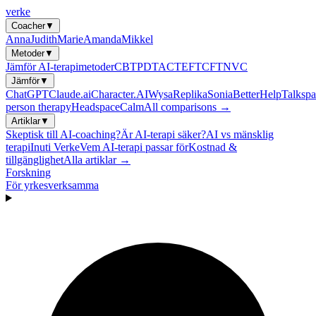
verke
Coacher
▼
Anna
Judith
Marie
Amanda
Mikkel
Metoder
▼
Jämför AI-terapimetoder
CBT
PDT
ACT
EFT
CFT
NVC
Jämför
▼
ChatGPT
Claude.ai
Character.AI
Wysa
Replika
Sonia
BetterHelp
Talkspa
person therapy
Headspace
Calm
All comparisons →
Artiklar
▼
Skeptisk till AI-coaching?
Är AI-terapi säker?
AI vs mänsklig
terapi
Inuti Verke
Vem AI-terapi passar för
Kostnad &
tillgänglighet
Alla artiklar →
Forskning
För yrkesverksamma