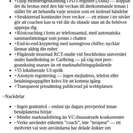
+
Djup mönsterigenkänning i PDT-registret (Anna) — kopplar
det du brottas med den här veckan till återkommande teman i
stället för att behandla varje session som en isolerad händelse
+
Strukturerad kontinuitet över veckor — ett minne i tre nivåer
gör att coachen kan ta vid där du slutade utan att du behöver
upprepa dig
+
Röstcoaching i form av telefonsamtal, med automatiska
sammanfattningar som postas i chatten
+
End-to-end-kryptering med namngivna chiffer; nycklar
lämnar aldrig din enhet
+
Pågående trearmad RCT-studie vid Stockholms universitet
under handledning av Carlbring — på väg mot peer-
granskning snarare än ett marknadsföringspåstående
+
55 lokaliserade UI-språk
+
Anonym registrering — ingen mejladress, telefon eller
betalningsuppgifter krävs för att komma igång
+
Transparent prissättning publicerad på webbplatsen
−
Nackdelar
−
Ingen gratisnivå – endast sju dagars provperiod innan
betalplanerna börjar
−
Mindre marknadsföring än VC-finansierade konkurrenter
−
Verke använder etiketten ”coach”, inte ”terapeut” — ett
medvetet val som användarna har delade åsikter om