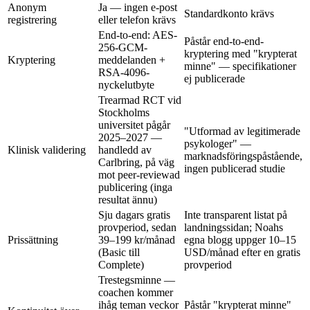
Anonym
Ja — ingen e-post
Standardkonto krävs
registrering
eller telefon krävs
End-to-end: AES-
Påstår end-to-end-
256-GCM-
kryptering med "krypterat
Kryptering
meddelanden +
minne" — specifikationer
RSA-4096-
ej publicerade
nyckelutbyte
Trearmad RCT vid
Stockholms
universitet pågår
"Utformad av legitimerade
2025–2027 —
psykologer" —
Klinisk validering
handledd av
marknadsföringspåstående,
Carlbring, på väg
ingen publicerad studie
mot peer-reviewad
publicering (inga
resultat ännu)
Sju dagars gratis
Inte transparent listat på
provperiod, sedan
landningssidan; Noahs
Prissättning
39–199 kr/månad
egna blogg uppger
10–15
(Basic till
USD/månad
efter en gratis
Complete)
provperiod
Trestegsminne —
coachen kommer
ihåg teman veckor
Påstår "krypterat minne"