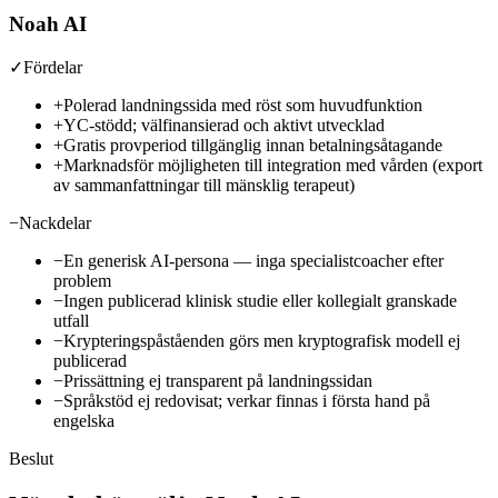
Noah AI
✓
Fördelar
+
Polerad landningssida med röst som huvudfunktion
+
YC-stödd; välfinansierad och aktivt utvecklad
+
Gratis provperiod tillgänglig innan betalningsåtagande
+
Marknadsför möjligheten till integration med vården (export
av sammanfattningar till mänsklig terapeut)
−
Nackdelar
−
En generisk AI-persona — inga specialistcoacher efter
problem
−
Ingen publicerad klinisk studie eller kollegialt granskade
utfall
−
Krypteringspåståenden görs men kryptografisk modell ej
publicerad
−
Prissättning ej transparent på landningssidan
−
Språkstöd ej redovisat; verkar finnas i första hand på
engelska
Beslut