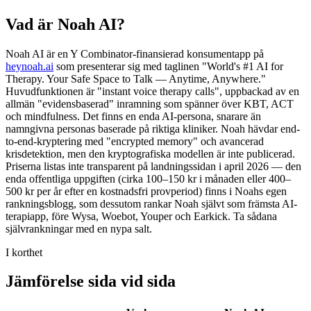
Vad är Noah AI?
Noah AI är en Y Combinator-finansierad konsumentapp på
heynoah.ai
som presenterar sig med taglinen "World's #1 AI for
Therapy. Your Safe Space to Talk — Anytime, Anywhere."
Huvudfunktionen är "instant voice therapy calls", uppbackad av en
allmän "evidensbaserad" inramning som spänner över KBT, ACT
och mindfulness. Det finns en enda AI-persona, snarare än
namngivna personas baserade på riktiga kliniker. Noah hävdar end-
to-end-kryptering med "encrypted memory" och avancerad
krisdetektion, men den kryptografiska modellen är inte publicerad.
Priserna listas inte transparent på landningssidan i april 2026 — den
enda offentliga uppgiften (cirka 100–150 kr i månaden eller 400–
500 kr per år efter en kostnadsfri provperiod) finns i Noahs egen
rankningsblogg, som dessutom rankar Noah självt som främsta AI-
terapiapp, före Wysa, Woebot, Youper och Earkick. Ta sådana
självrankningar med en nypa salt.
I korthet
Jämförelse sida vid sida