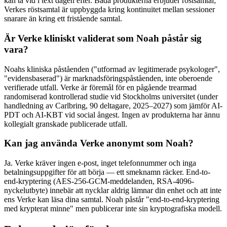
kan ta vid i text dagen efter. Båda produkterna erbjuder röstsamtal;
Verkes röstsamtal är uppbyggda kring kontinuitet mellan sessioner
snarare än kring ett fristående samtal.
Är Verke kliniskt validerat som Noah påstår sig
vara?
Noahs kliniska påståenden ("utformad av legitimerade psykologer",
"evidensbaserad") är marknadsföringspåståenden, inte oberoende
verifierade utfall. Verke är föremål för en pågående trearmad
randomiserad kontrollerad studie vid Stockholms universitet (under
handledning av Carlbring, 90 deltagare, 2025–2027) som jämför AI-
PDT och AI-KBT vid social ångest. Ingen av produkterna har ännu
kollegialt granskade publicerade utfall.
Kan jag använda Verke anonymt som Noah?
Ja. Verke kräver ingen e-post, inget telefonnummer och inga
betalningsuppgifter för att börja — ett smeknamn räcker. End-to-
end-kryptering (AES-256-GCM-meddelanden, RSA-4096-
nyckelutbyte) innebär att nycklar aldrig lämnar din enhet och att inte
ens Verke kan läsa dina samtal. Noah påstår "end-to-end-kryptering
med krypterat minne" men publicerar inte sin kryptografiska modell.