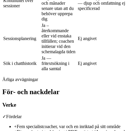
Kontinuitet över
och månader
— djup och omfattning ej
sessioner
senare utan att du
specificerad
behöver upprepa
dig
Ja –
återkommande
eller vid enstaka
Sessionsplanering
Ej angivet
tillfällen; coachen
initierar vid den
schemalagda tiden
Ja —
Sök i chatthistorik
fritextsökning i
Ej angivet
alla samtal
Ärliga avvägningar
För- och nackdelar
Verke
✓
Fördelar
+
Fem specialistcoacher, var och en inriktad på sitt område