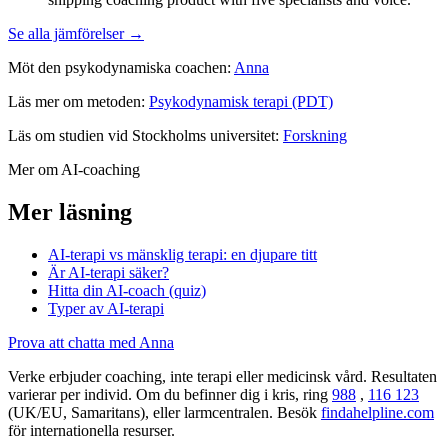
Se alla jämförelser →
Möt den psykodynamiska coachen:
Anna
Läs mer om metoden:
Psykodynamisk terapi (PDT)
Läs om studien vid Stockholms universitet:
Forskning
Mer om AI-coaching
Mer läsning
AI-terapi vs mänsklig terapi: en djupare titt
Är AI-terapi säker?
Hitta din AI-coach (quiz)
Typer av AI-terapi
Prova att chatta med Anna
Verke erbjuder coaching, inte terapi eller medicinsk vård. Resultaten
varierar per individ. Om du befinner dig i kris, ring
988
,
116 123
(UK/EU, Samaritans),
eller larmcentralen. Besök
findahelpline.com
för internationella resurser.