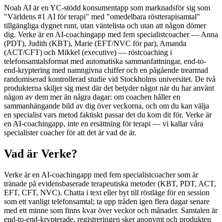
Noah AI är en YC-stödd konsumentapp som marknadsför sig som
"Världens #1 AI för terapi" med "omedelbara röstterapisamtal"
tillgängliga dygnet runt, utan väntelista och utan att någon dömer
dig. Verke är en AI-coachingapp med fem specialistcoacher — Anna
(PDT), Judith (KBT), Marie (EFT/NVC för par), Amanda
(ACT/CFT) och Mikkel (executive) — röstcoaching i
telefonsamtalsformat med automatiska sammanfattningar, end-to-
end-kryptering med namngivna chiffer och en pågående trearmad
randomiserad kontrollerad studie vid Stockholms universitet. De två
produkterna skiljer sig mest där det betyder något när du har använt
någon av dem mer än några dagar: om coachen håller en
sammanhängande bild av dig över veckorna, och om du kan välja
en specialist vars metod faktiskt passar det du kom dit för. Verke är
en AI-coachingapp, inte en ersättning för terapi — vi kallar våra
specialister coacher för att det är vad de är.
Vad är Verke?
Verke är en AI-coachingapp med fem specialistcoacher som är
tränade på evidensbaserade terapeutiska metoder (KBT, PDT, ACT,
EFT, CFT, NVC). Chatta i text eller byt till röstläge för en session
som ett vanligt telefonsamtal; ta upp tråden igen flera dagar senare
med ett minne som finns kvar över veckor och månader. Samtalen är
end-to-end-krypterade, registreringen sker anonymt och produkten