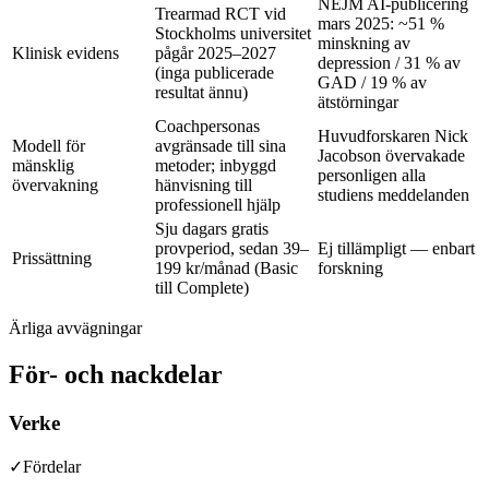
NEJM AI-publicering
Trearmad RCT vid
mars 2025: ~51 %
Stockholms universitet
minskning av
Klinisk evidens
pågår 2025–2027
depression / 31 % av
(inga publicerade
GAD / 19 % av
resultat ännu)
ätstörningar
Coachpersonas
Huvudforskaren Nick
Modell för
avgränsade till sina
Jacobson övervakade
mänsklig
metoder; inbyggd
personligen alla
övervakning
hänvisning till
studiens meddelanden
professionell hjälp
Sju dagars gratis
provperiod, sedan
39–
Ej tillämpligt — enbart
Prissättning
199 kr/månad
(Basic
forskning
till Complete)
Ärliga avvägningar
För- och nackdelar
Verke
✓
Fördelar