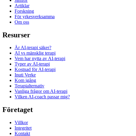
Jämför
Artiklar
Forskning
För yrkesverksamma
Om oss
Resurser
Är AI-terapi säker?
AI vs mänsklig terapi
Vem har nytta av AI-terapi
Typer av AI-terapi
Kostnad för AI-terapi
Inuti Verke
Kom igång
Terapi­alternativ
Vanliga frågor om AI-terapi
Vilken AI-coach passar mig?
Företaget
Villkor
Integritet
Kontakt