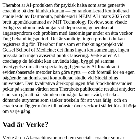
Therabot är AI-produkten för psykisk hälsa som satte generativ
coaching på den kliniska kartan — en randomiserad kontrollerad
studie ledd av Dartmouth, publicerad i NEJM AI i mars 2025 och
brett uppmärksammad av MIT Technology Review, som visade
tydliga symtomminskningar vid depression, generaliserat
ångestsyndrom och problem med ätstörningar under en åtta veckor
lång behandlingsperiod. Det är samtidigt ingen produkt du kan
registrera dig för. Therabot finns som ett forskningsprojekt vid
Geisel School of Medicine; det finns ingen konsumentapp, ingen
prissida och ingen aviserad publik lansering. Verke är en AI-
coachapp du faktiskt kan använda idag, byggd på samma
övertygelse om att en specialbyggd generativ AI förankrad i
evidensbaserade metoder kan göra nytta — och föremål för en egen
pågående randomiserad kontrollerad studie vid Stockholms
universitet. Den kvalitativa återkopplingen från Stockholmsstudien
pekar på samma värden som Therabots publicerade resultat antyder:
stöd som går att nå i stunden när något känns svårt, ett icke-
dömande utrymme som sänker tröskeln för att vara ärlig, och en
coach som lägger märke till mönster över veckor i stället för att börja
om varje gång.
Vad är Verke?
Verke är en AI-coachingapp med fem specialistcoacher som är