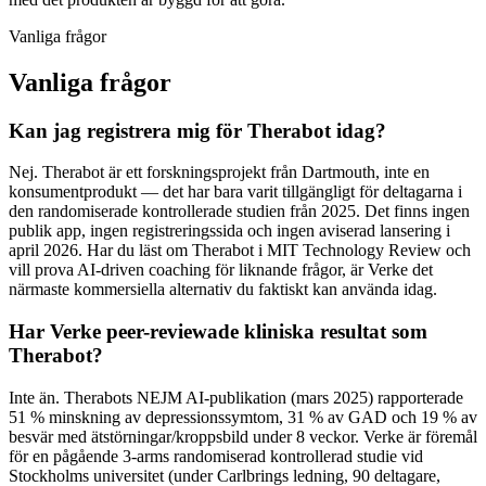
Vanliga frågor
Vanliga frågor
Kan jag registrera mig för Therabot idag?
Nej. Therabot är ett forskningsprojekt från Dartmouth, inte en
konsumentprodukt — det har bara varit tillgängligt för deltagarna i
den randomiserade kontrollerade studien från 2025. Det finns ingen
publik app, ingen registreringssida och ingen aviserad lansering i
april 2026. Har du läst om Therabot i MIT Technology Review och
vill prova AI-driven coaching för liknande frågor, är Verke det
närmaste kommersiella alternativ du faktiskt kan använda idag.
Har Verke peer-reviewade kliniska resultat som
Therabot?
Inte än. Therabots NEJM AI-publikation (mars 2025) rapporterade
51 % minskning av depressionssymtom, 31 % av GAD och 19 % av
besvär med ätstörningar/kroppsbild under 8 veckor. Verke är föremål
för en pågående 3-arms randomiserad kontrollerad studie vid
Stockholms universitet (under Carlbrings ledning, 90 deltagare,