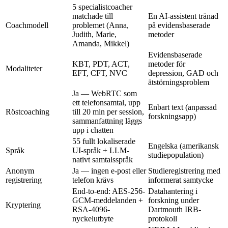
5 specialistcoacher
matchade till
En AI-assistent tränad
Coachmodell
problemet (Anna,
på evidensbaserade
Judith, Marie,
metoder
Amanda, Mikkel)
Evidensbaserade
KBT, PDT, ACT,
metoder för
Modaliteter
EFT, CFT, NVC
depression, GAD och
ätstörningsproblem
Ja — WebRTC som
ett telefonsamtal, upp
Enbart text (anpassad
Röstcoaching
till 20 min per session,
forskningsapp)
sammanfattning läggs
upp i chatten
55 fullt lokaliserade
Engelska (amerikansk
Språk
UI-språk + LLM-
studiepopulation)
nativt samtalsspråk
Anonym
Ja — ingen e-post eller
Studieregistrering med
registrering
telefon krävs
informerat samtycke
End-to-end: AES-256-
Datahantering i
GCM-meddelanden +
forskning under
Kryptering
RSA-4096-
Dartmouth IRB-
nyckelutbyte
protokoll