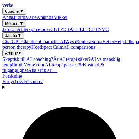
verke
Coacher
▼
Anna
Judith
Marie
Amanda
Mikkel
Metoder
▼
Jämför AI-terapimetoder
CBT
PDT
ACT
EFT
CFT
NVC
Jämför
▼
ChatGPT
Claude.ai
Character.AI
Wysa
Replika
Sonia
BetterHelp
Talkspa
person therapy
Headspace
Calm
All comparisons →
Artiklar
▼
Skeptisk till AI-coaching?
Är AI-terapi säker?
AI vs mänsklig
terapi
Inuti Verke
Vem AI-terapi passar för
Kostnad &
tillgänglighet
Alla artiklar →
Forskning
För yrkesverksamma