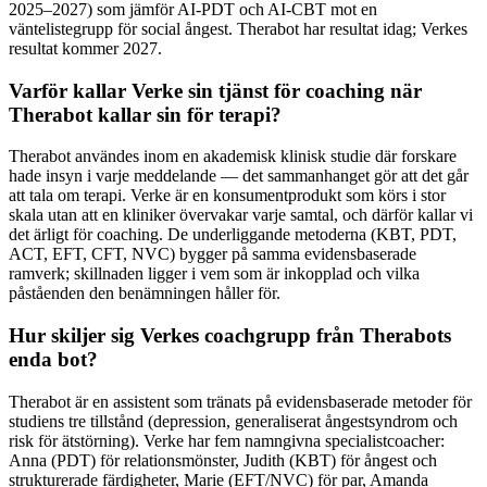
2025–2027) som jämför AI-PDT och AI-CBT mot en
väntelistegrupp för social ångest. Therabot har resultat idag; Verkes
resultat kommer 2027.
Varför kallar Verke sin tjänst för coaching när
Therabot kallar sin för terapi?
Therabot användes inom en akademisk klinisk studie där forskare
hade insyn i varje meddelande — det sammanhanget gör att det går
att tala om terapi. Verke är en konsumentprodukt som körs i stor
skala utan att en kliniker övervakar varje samtal, och därför kallar vi
det ärligt för coaching. De underliggande metoderna (KBT, PDT,
ACT, EFT, CFT, NVC) bygger på samma evidensbaserade
ramverk; skillnaden ligger i vem som är inkopplad och vilka
påståenden den benämningen håller för.
Hur skiljer sig Verkes coachgrupp från Therabots
enda bot?
Therabot är en assistent som tränats på evidensbaserade metoder för
studiens tre tillstånd (depression, generaliserat ångestsyndrom och
risk för ätstörning). Verke har fem namngivna specialistcoacher:
Anna (PDT) för relationsmönster, Judith (KBT) för ångest och
strukturerade färdigheter, Marie (EFT/NVC) för par, Amanda