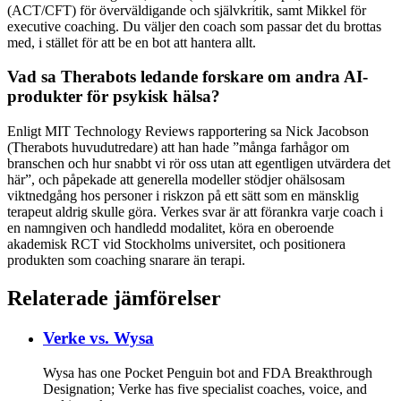
(ACT/CFT) för överväldigande och självkritik, samt Mikkel för
executive coaching. Du väljer den coach som passar det du brottas
med, i stället för att be en bot att hantera allt.
Vad sa Therabots ledande forskare om andra AI-
produkter för psykisk hälsa?
Enligt MIT Technology Reviews rapportering sa Nick Jacobson
(Therabots huvudutredare) att han hade ”många farhågor om
branschen och hur snabbt vi rör oss utan att egentligen utvärdera det
här”, och påpekade att generella modeller stödjer ohälsosam
viktnedgång hos personer i riskzon på ett sätt som en mänsklig
terapeut aldrig skulle göra. Verkes svar är att förankra varje coach i
en namngiven och handledd modalitet, köra en oberoende
akademisk RCT vid Stockholms universitet, och positionera
produkten som coaching snarare än terapi.
Relaterade jämförelser
Verke vs.
Wysa
Wysa has one Pocket Penguin bot and FDA Breakthrough
Designation; Verke has five specialist coaches, voice, and