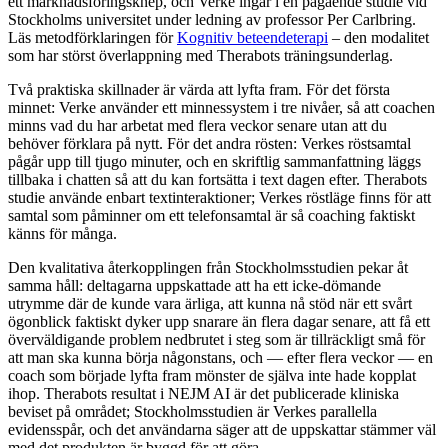
ett marknadsföringsknep, och Verke ingår i en pågående studie vid
Stockholms universitet under ledning av professor Per Carlbring.
Läs metodförklaringen för
Kognitiv beteendeterapi
– den modalitet
som har störst överlappning med Therabots träningsunderlag.
Två praktiska skillnader är värda att lyfta fram. För det första
minnet: Verke använder ett minnessystem i tre nivåer, så att coachen
minns vad du har arbetat med flera veckor senare utan att du
behöver förklara på nytt. För det andra rösten: Verkes röstsamtal
pågår upp till tjugo minuter, och en skriftlig sammanfattning läggs
tillbaka i chatten så att du kan fortsätta i text dagen efter. Therabots
studie använde enbart textinteraktioner; Verkes röstläge finns för att
samtal som påminner om ett telefonsamtal är så coaching faktiskt
känns för många.
Den kvalitativa återkopplingen från Stockholmsstudien pekar åt
samma håll: deltagarna uppskattade att ha ett icke-dömande
utrymme där de kunde vara ärliga, att kunna nå stöd när ett svårt
ögonblick faktiskt dyker upp snarare än flera dagar senare, att få ett
överväldigande problem nedbrutet i steg som är tillräckligt små för
att man ska kunna börja någonstans, och — efter flera veckor — en
coach som började lyfta fram mönster de själva inte hade kopplat
ihop. Therabots resultat i NEJM AI är det publicerade kliniska
beviset på området; Stockholmsstudien är Verkes parallella
evidensspår, och det användarna säger att de uppskattar stämmer väl
med det produkten är byggd för att göra.