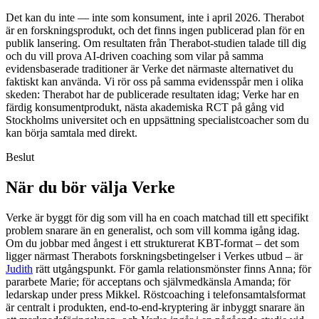
Det kan du inte — inte som konsument, inte i april 2026. Therabot
är en forskningsprodukt, och det finns ingen publicerad plan för en
publik lansering. Om resultaten från Therabot-studien talade till dig
och du vill prova AI-driven coaching som vilar på samma
evidensbaserade traditioner är Verke det närmaste alternativet du
faktiskt kan använda. Vi rör oss på samma evidensspår men i olika
skeden: Therabot har de publicerade resultaten idag; Verke har en
färdig konsumentprodukt, nästa akademiska RCT på gång vid
Stockholms universitet och en uppsättning specialistcoacher som du
kan börja samtala med direkt.
Beslut
När du bör välja Verke
Verke är byggt för dig som vill ha en coach matchad till ett specifikt
problem snarare än en generalist, och som vill komma igång idag.
Om du jobbar med ångest i ett strukturerat KBT-format – det som
ligger närmast Therabots forskningsbetingelser i Verkes utbud – är
Judith
rätt utgångspunkt. För gamla relationsmönster finns Anna; för
pararbete Marie; för acceptans och självmedkänsla Amanda; för
ledarskap under press Mikkel. Röstcoaching i telefonsamtalsformat
är centralt i produkten, end-to-end-kryptering är inbyggt snarare än