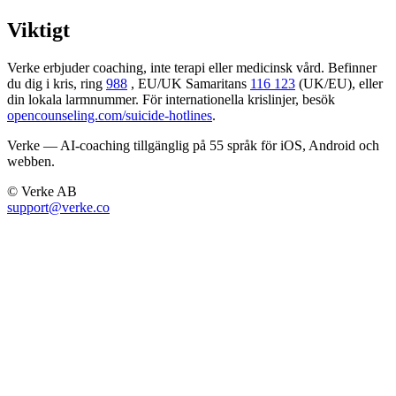
Viktigt
Verke erbjuder coaching, inte terapi eller medicinsk vård. Befinner
du dig i kris, ring
988
, EU/UK Samaritans
116 123
(UK/EU), eller
din lokala larmnummer. För internationella krislinjer, besök
opencounseling.com/suicide-hotlines
.
Verke — AI-coaching tillgänglig på 55 språk för iOS, Android och
webben.
© Verke AB
support@verke.co