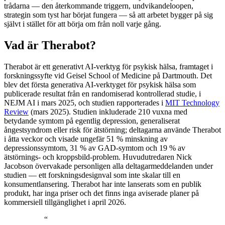
trådarna — den återkommande triggern, undvikandeloopen,
strategin som tyst har börjat fungera — så att arbetet bygger på sig
självt i stället för att börja om från noll varje gång.
Vad är Therabot?
Therabot är ett generativt AI-verktyg för psykisk hälsa, framtaget i
forskningssyfte vid Geisel School of Medicine på Dartmouth. Det
blev det första generativa AI-verktyget för psykisk hälsa som
publicerade resultat från en randomiserad kontrollerad studie, i
NEJM AI i mars 2025, och studien rapporterades i
MIT Technology
Review
(mars 2025). Studien inkluderade 210 vuxna med
betydande symtom på egentlig depression, generaliserat
ångestsyndrom eller risk för ätstörning; deltagarna använde Therabot
i åtta veckor och visade ungefär 51 % minskning av
depressionssymtom, 31 % av GAD-symtom och 19 % av
ätstörnings- och kroppsbild-problem. Huvudutredaren Nick
Jacobson övervakade personligen alla deltagarmeddelanden under
studien — ett forskningsdesignval som inte skalar till en
konsumentlansering. Therabot har inte lanserats som en publik
produkt, har inga priser och det finns inga aviserade planer på
kommersiell tillgänglighet i april 2026.
“