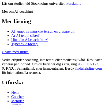
Läs om studien vid Stockholms universitet:
Forskning
Mer om AI-coaching
Mer läsning
AI-terapi vs mänsklig terapi: en djupare titt
Är AI-terapi säker?
Hitta din AI-coach (quiz)
Typer av AI-terapi
Chatta med Judith
Verke erbjuder coaching, inte terapi eller medicinsk vård. Resultaten
varierar per individ. Om du befinner dig i kris, ring
988
,
116 123
(UK/EU, Samaritans),
eller larmcentralen. Besök
findahelpline.com
för internationella resurser.
Utforska
Hem
Coacher
Metoder