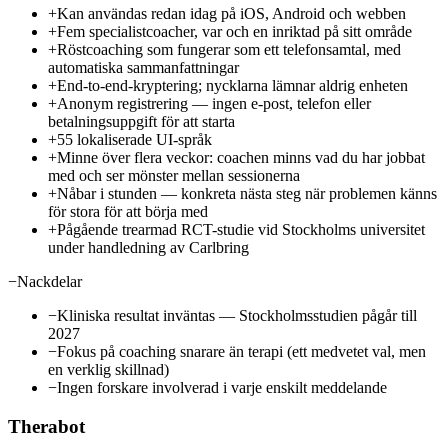
+
Kan användas redan idag på iOS, Android och webben
+
Fem specialistcoacher, var och en inriktad på sitt område
+
Röstcoaching som fungerar som ett telefonsamtal, med
automatiska sammanfattningar
+
End-to-end-kryptering; nycklarna lämnar aldrig enheten
+
Anonym registrering — ingen e-post, telefon eller
betalningsuppgift för att starta
+
55 lokaliserade UI-språk
+
Minne över flera veckor: coachen minns vad du har jobbat
med och ser mönster mellan sessionerna
+
Nåbar i stunden — konkreta nästa steg när problemen känns
för stora för att börja med
+
Pågående trearmad RCT-studie vid Stockholms universitet
under handledning av Carlbring
−
Nackdelar
−
Kliniska resultat inväntas — Stockholmsstudien pågår till
2027
−
Fokus på coaching snarare än terapi (ett medvetet val, men
en verklig skillnad)
−
Ingen forskare involverad i varje enskilt meddelande
Therabot