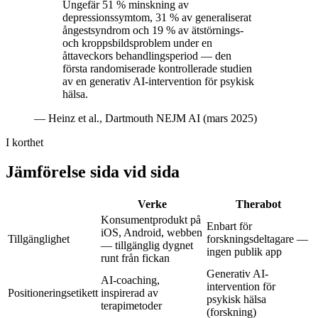
Ungefär 51 % minskning av
depressionssymtom, 31 % av generaliserat
ångestsyndrom och 19 % av ätstörnings-
och kroppsbildsproblem under en
åttaveckors behandlingsperiod — den
första randomiserade kontrollerade studien
av en generativ AI-intervention för psykisk
hälsa.
—
Heinz et al., Dartmouth NEJM AI (mars 2025)
I korthet
Jämförelse sida vid sida
Verke
Therabot
Konsumentprodukt på
Enbart för
iOS, Android, webben
Tillgänglighet
forskningsdeltagare —
— tillgänglig dygnet
ingen publik app
runt från fickan
Generativ AI-
AI-coaching,
intervention för
Positioneringsetikett
inspirerad av
psykisk hälsa
terapimetoder
(forskning)