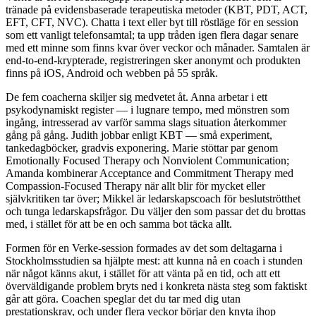
tränade på evidensbaserade terapeutiska metoder (KBT, PDT, ACT,
EFT, CFT, NVC). Chatta i text eller byt till röstläge för en session
som ett vanligt telefonsamtal; ta upp tråden igen flera dagar senare
med ett minne som finns kvar över veckor och månader. Samtalen är
end-to-end-krypterade, registreringen sker anonymt och produkten
finns på iOS, Android och webben på 55 språk.
De fem coacherna skiljer sig medvetet åt. Anna arbetar i ett
psykodynamiskt register — i lugnare tempo, med mönstren som
ingång, intresserad av varför samma slags situation återkommer
gång på gång. Judith jobbar enligt KBT — små experiment,
tankedagböcker, gradvis exponering. Marie stöttar par genom
Emotionally Focused Therapy och Nonviolent Communication;
Amanda kombinerar Acceptance and Commitment Therapy med
Compassion-Focused Therapy när allt blir för mycket eller
självkritiken tar över; Mikkel är ledarskapscoach för beslutströtthet
och tunga ledarskapsfrågor. Du väljer den som passar det du brottas
med, i stället för att be en och samma bot täcka allt.
Formen för en Verke-session formades av det som deltagarna i
Stockholmsstudien sa hjälpte mest: att kunna nå en coach i stunden
när något känns akut, i stället för att vänta på en tid, och att ett
överväldigande problem bryts ned i konkreta nästa steg som faktiskt
går att göra. Coachen speglar det du tar med dig utan
prestationskrav, och under flera veckor börjar den knyta ihop