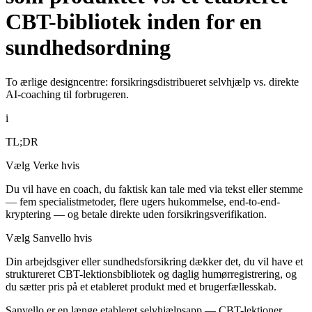
CBT-bibliotek inden for en
sundhedsordning
To ærlige designcentre: forsikringsdistribueret selvhjælp vs. direkte
AI-coaching til forbrugeren.
i
TL;DR
Vælg Verke hvis
Du vil have en coach, du faktisk kan tale med via tekst eller stemme
— fem specialistmetoder, flere ugers hukommelse, end-to-end-
kryptering — og betale direkte uden forsikringsverifikation.
Vælg Sanvello hvis
Din arbejdsgiver eller sundhedsforsikring dækker det, du vil have et
struktureret CBT-lektionsbibliotek og daglig humørregistrering, og
du sætter pris på et etableret produkt med et brugerfællesskab.
Sanvello er en længe etableret selvhjælpsapp — CBT-lektioner,