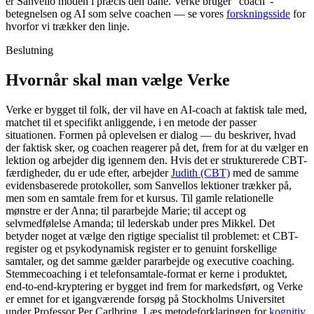
er Sanvello moden i præcis den bane. Verke bruger “coach”-
betegnelsen og AI som selve coachen — se vores
forskningsside
for
hvorfor vi trækker den linje.
Beslutning
Hvornår skal man vælge Verke
Verke er bygget til folk, der vil have en AI-coach at faktisk tale med,
matchet til et specifikt anliggende, i en metode der passer
situationen. Formen på oplevelsen er dialog — du beskriver, hvad
der faktisk sker, og coachen reagerer på det, frem for at du vælger en
lektion og arbejder dig igennem den. Hvis det er strukturerede CBT-
færdigheder, du er ude efter, arbejder
Judith (CBT)
med de samme
evidensbaserede protokoller, som Sanvellos lektioner trækker på,
men som en samtale frem for et kursus. Til gamle relationelle
mønstre er der Anna; til pararbejde Marie; til accept og
selvmedfølelse Amanda; til lederskab under pres Mikkel. Det
betyder noget at vælge den rigtige specialist til problemet: et CBT-
register og et psykodynamisk register er to genuint forskellige
samtaler, og det samme gælder pararbejde og executive coaching.
Stemmecoaching i et telefonsamtale-format er kerne i produktet,
end-to-end-kryptering er bygget ind frem for markedsført, og Verke
er emnet for et igangværende forsøg på Stockholms Universitet
under Professor Per Carlbring. Læs metodeforklaringen for
kognitiv