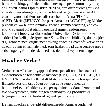
humør-tracking, guidede meditationer og et peer community — ejet
af UnitedHealths Optum siden 2020 og ofte distribueret gratis via
arbejdsgiverordninger og sundhedsforsikringer. Verke er en AI-
coachingapp med fem specialistcoaches — Anna (PDT), Judith
(CBT), Marie (EFT/NVC for par), Amanda (ACT/CFT) og Mikkel
(executive) — telefonsamtale-lignende stemmecoaching, end-to-
end-kryptering og et igangværende 3-armet randomiseret
kontrolleret forsøg på Stockholms Universitet. De to produkter
sidder i forskellige designcentre: Sanvello er et bibliotek, du arbejder
dig igennem med valgfri menneskelig coaching ovenpå; Verke er en
coach, du har en samtale med, som husker, hvad du arbejdede med i
sidste uge og forbinder det med det, der er på vej i denne uge.
Hvad er Verke?
Verke er en AI-coachingapp med fem specialistcoaches trænet i
evidensbaserede terapeutiske metoder (CBT, PDT, ACT, EFT, CFT,
NVC). Chat på skrift eller skift til stemme for en telefonopkalds-
lignende session; tag tråden op igen dage senere med en
hukommelse, der holder over uger og måneder. Samtalerne er end-
to-end-krypterede, tilmeldingen er anonym, og produktet er
tilgængeligt på iOS, Android og web på 55 sprog.
De fem coaches er bevidst differentierede. Anna arbejder i et