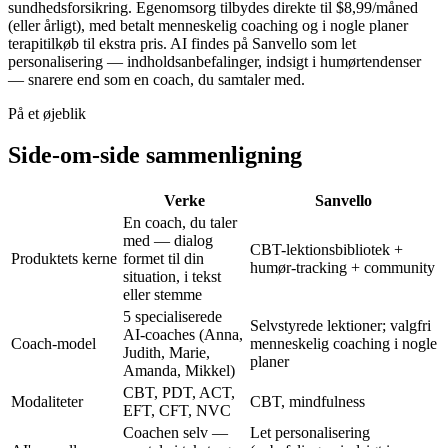
sundhedsforsikring. Egenomsorg tilbydes direkte til
$8,99/måned
(eller årligt), med betalt menneskelig coaching og i nogle planer
terapitilkøb til ekstra pris. AI findes på Sanvello som let
personalisering — indholdsanbefalinger, indsigt i humørtendenser
— snarere end som en coach, du samtaler med.
På et øjeblik
Side-om-side sammenligning
Verke
Sanvello
En coach, du taler
med — dialog
CBT-lektionsbibliotek +
Produktets kerne
formet til din
humør-tracking + community
situation, i tekst
eller stemme
5 specialiserede
Selvstyrede lektioner; valgfri
AI-coaches (Anna,
Coach-model
menneskelig coaching i nogle
Judith, Marie,
planer
Amanda, Mikkel)
CBT, PDT, ACT,
Modaliteter
CBT, mindfulness
EFT, CFT, NVC
Coachen selv —
Let personalisering