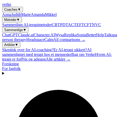
verke
Coaches
▼
Anna
Judith
Marie
Amanda
Mikkel
Metoder
▼
Sammenlign AI-terapimetoder
CBT
PDT
ACT
EFT
CFT
NVC
Sammenlign
▼
ChatGPT
Claude.ai
Character.AI
Wysa
Replika
Sonia
BetterHelp
Talkspa
person therapy
Headspace
Calm
All comparisons →
Artikler
▼
Skeptisk over for AI-coaching?
Er AI-terapi sikkert?
AI
sammenlignet med terapi hos et menneske
Bag om Verke
Hvem AI-
terapi er for
Pris og adgang
Alle artikler →
Forskning
For fagfolk