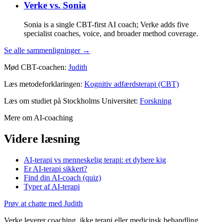
Verke vs.
Sonia
Sonia is a single CBT-first AI coach; Verke adds five
specialist coaches, voice, and broader method coverage.
Se alle sammenligninger →
Mød CBT-coachen:
Judith
Læs metodeforklaringen:
Kognitiv adfærdsterapi (CBT)
Læs om studiet på Stockholms Universitet:
Forskning
Mere om AI-coaching
Videre læsning
AI-terapi vs menneskelig terapi: et dybere kig
Er AI-terapi sikkert?
Find din AI-coach (quiz)
Typer af AI-terapi
Prøv at chatte med Judith
Verke leverer coaching, ikke terapi eller medicinsk behandling.