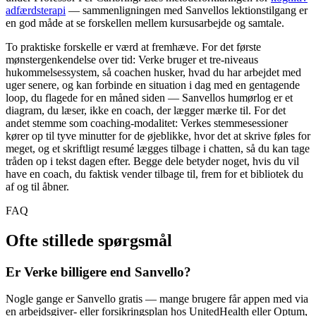
adfærdsterapi
— sammenligningen med Sanvellos lektionstilgang er
en god måde at se forskellen mellem kursusarbejde og samtale.
To praktiske forskelle er værd at fremhæve. For det første
mønstergenkendelse over tid: Verke bruger et tre-niveaus
hukommelsessystem, så coachen husker, hvad du har arbejdet med
uger senere, og kan forbinde en situation i dag med en gentagende
loop, du flagede for en måned siden — Sanvellos humørlog er et
diagram, du læser, ikke en coach, der lægger mærke til. For det
andet stemme som coaching-modalitet: Verkes stemmesessioner
kører op til tyve minutter for de øjeblikke, hvor det at skrive føles for
meget, og et skriftligt resumé lægges tilbage i chatten, så du kan tage
tråden op i tekst dagen efter. Begge dele betyder noget, hvis du vil
have en coach, du faktisk vender tilbage til, frem for et bibliotek du
af og til åbner.
FAQ
Ofte stillede spørgsmål
Er Verke billigere end Sanvello?
Nogle gange er Sanvello gratis — mange brugere får appen med via
en arbejdsgiver- eller forsikringsplan hos UnitedHealth eller Optum,