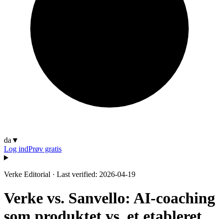
da
▼
Log ind
Prøv gratis
Verke Editorial
·
Last verified: 2026-04-19
Verke vs. Sanvello: AI-coaching
som produktet vs. et etableret