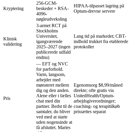
256-GCM-
HIPAA-tilpasset lagring på
Kryptering
beskeder + RSA-
Optum-drevne servere
4096-
nøgleudveksling
3-armet RCT på
Stockholms
Universitet,
Lang tid på markedet; CBT-
Klinisk
igangværende
indhold trukket fra etablerede
validering
2025–2027 (ingen
protokoller
publicerede udfald
endnu)
— EFT og NVC
for parforhold.
Varm, langsom,
arbejder med
mønsteret mellem
Egenomsorg
$8,99/måned
dig og den anden.
direkte; ofte gratis via
Alene eller i fælles
UnitedHealth/Optum-
Pris
chat med din
arbejdsgiverordninger;
partner. Bedst til de
coaching- og terapitilkøb
samtaler, du bliver
prissættes separat
ved med at starte
uden nogensinde at
få afsluttet.
Maries