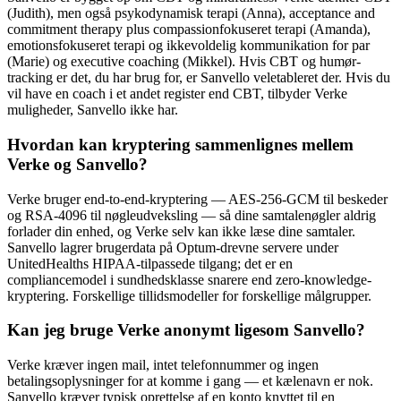
(Judith), men også psykodynamisk terapi (Anna), acceptance and
commitment therapy plus compassionfokuseret terapi (Amanda),
emotionsfokuseret terapi og ikkevoldelig kommunikation for par
(Marie) og executive coaching (Mikkel). Hvis CBT og humør-
tracking er det, du har brug for, er Sanvello veletableret der. Hvis du
vil have en coach i et andet register end CBT, tilbyder Verke
muligheder, Sanvello ikke har.
Hvordan kan kryptering sammenlignes mellem
Verke og Sanvello?
Verke bruger end-to-end-kryptering — AES-256-GCM til beskeder
og RSA-4096 til nøgleudveksling — så dine samtalenøgler aldrig
forlader din enhed, og Verke selv kan ikke læse dine samtaler.
Sanvello lagrer brugerdata på Optum-drevne servere under
UnitedHealths HIPAA-tilpassede tilgang; det er en
compliancemodel i sundhedsklasse snarere end zero-knowledge-
kryptering. Forskellige tillidsmodeller for forskellige målgrupper.
Kan jeg bruge Verke anonymt ligesom Sanvello?
Verke kræver ingen mail, intet telefonnummer og ingen
betalingsoplysninger for at komme i gang — et kælenavn er nok.
Sanvello kræver typisk oprettelse af en konto knyttet til en