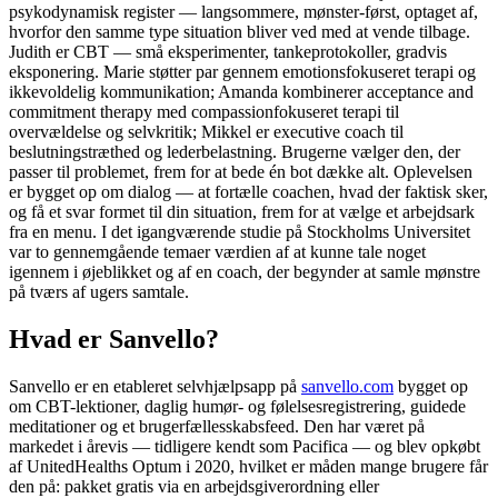
psykodynamisk register — langsommere, mønster-først, optaget af,
hvorfor den samme type situation bliver ved med at vende tilbage.
Judith er CBT — små eksperimenter, tankeprotokoller, gradvis
eksponering. Marie støtter par gennem emotionsfokuseret terapi og
ikkevoldelig kommunikation; Amanda kombinerer acceptance and
commitment therapy med compassionfokuseret terapi til
overvældelse og selvkritik; Mikkel er executive coach til
beslutningstræthed og lederbelastning. Brugerne vælger den, der
passer til problemet, frem for at bede én bot dække alt. Oplevelsen
er bygget op om dialog — at fortælle coachen, hvad der faktisk sker,
og få et svar formet til din situation, frem for at vælge et arbejdsark
fra en menu. I det igangværende studie på Stockholms Universitet
var to gennemgående temaer værdien af at kunne tale noget
igennem i øjeblikket og af en coach, der begynder at samle mønstre
på tværs af ugers samtale.
Hvad er Sanvello?
Sanvello er en etableret selvhjælpsapp på
sanvello.com
bygget op
om CBT-lektioner, daglig humør- og følelsesregistrering, guidede
meditationer og et brugerfællesskabsfeed. Den har været på
markedet i årevis — tidligere kendt som Pacifica — og blev opkøbt
af UnitedHealths Optum i 2020, hvilket er måden mange brugere får
den på: pakket gratis via en arbejdsgiverordning eller