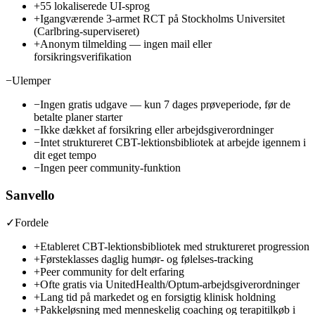
+
55 lokaliserede UI-sprog
+
Igangværende 3-armet RCT på Stockholms Universitet
(Carlbring-superviseret)
+
Anonym tilmelding — ingen mail eller
forsikringsverifikation
−
Ulemper
−
Ingen gratis udgave — kun 7 dages prøveperiode, før de
betalte planer starter
−
Ikke dækket af forsikring eller arbejdsgiverordninger
−
Intet struktureret CBT-lektionsbibliotek at arbejde igennem i
dit eget tempo
−
Ingen peer community-funktion
Sanvello
✓
Fordele
+
Etableret CBT-lektionsbibliotek med struktureret progression
+
Førsteklasses daglig humør- og følelses-tracking
+
Peer community for delt erfaring
+
Ofte gratis via UnitedHealth/Optum-arbejdsgiverordninger
+
Lang tid på markedet og en forsigtig klinisk holdning
+
Pakkeløsning med menneskelig coaching og terapitilkøb i