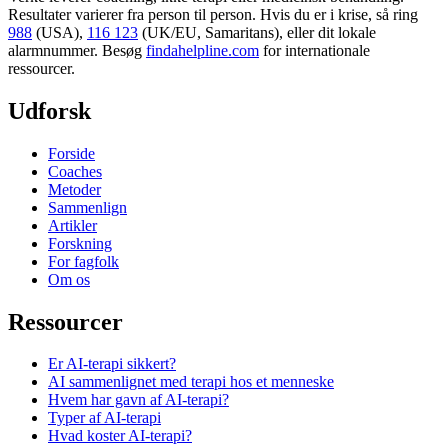
Resultater varierer fra person til person. Hvis du er i krise, så ring
988
(USA),
116 123
(UK/EU, Samaritans),
eller dit lokale
alarmnummer. Besøg
findahelpline.com
for internationale
ressourcer.
Udforsk
Forside
Coaches
Metoder
Sammenlign
Artikler
Forskning
For fagfolk
Om os
Ressourcer
Er AI-terapi sikkert?
AI sammenlignet med terapi hos et menneske
Hvem har gavn af AI-terapi?
Typer af AI-terapi
Hvad koster AI-terapi?