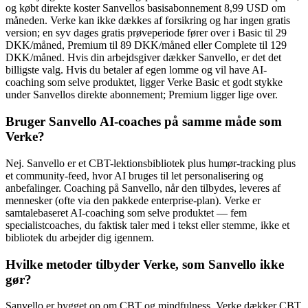
og købt direkte koster Sanvellos basisabonnement 8,99 USD om
måneden. Verke kan ikke dækkes af forsikring og har ingen gratis
version; en syv dages gratis prøveperiode fører over i Basic til 29
DKK/måned, Premium til 89 DKK/måned eller Complete til 129
DKK/måned. Hvis din arbejdsgiver dækker Sanvello, er det det
billigste valg. Hvis du betaler af egen lomme og vil have AI-
coaching som selve produktet, ligger Verke Basic et godt stykke
under Sanvellos direkte abonnement; Premium ligger lige over.
Bruger Sanvello AI-coaches på samme måde som
Verke?
Nej. Sanvello er et CBT-lektionsbibliotek plus humør-tracking plus
et community-feed, hvor AI bruges til let personalisering og
anbefalinger. Coaching på Sanvello, når den tilbydes, leveres af
mennesker (ofte via den pakkede enterprise-plan). Verke er
samtalebaseret AI-coaching som selve produktet — fem
specialistcoaches, du faktisk taler med i tekst eller stemme, ikke et
bibliotek du arbejder dig igennem.
Hvilke metoder tilbyder Verke, som Sanvello ikke
gør?
Sanvello er bygget op om CBT og mindfulness. Verke dækker CBT