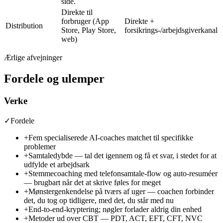
side
.
Direkte til
forbruger (App
Direkte +
Distribution
Store, Play Store,
forsikrings-/arbejdsgiverkanal
web)
Ærlige afvejninger
Fordele og ulemper
Verke
✓
Fordele
+
Fem specialiserede AI-coaches matchet til specifikke
problemer
+
Samtaledybde — tal det igennem og få et svar, i stedet for at
udfylde et arbejdsark
+
Stemmecoaching med telefonsamtale-flow og auto-resuméer
— brugbart når det at skrive føles for meget
+
Mønstergenkendelse på tværs af uger — coachen forbinder
det, du tog op tidligere, med det, du står med nu
+
End-to-end-kryptering; nøgler forlader aldrig din enhed
+
Metoder ud over CBT — PDT, ACT, EFT, CFT, NVC