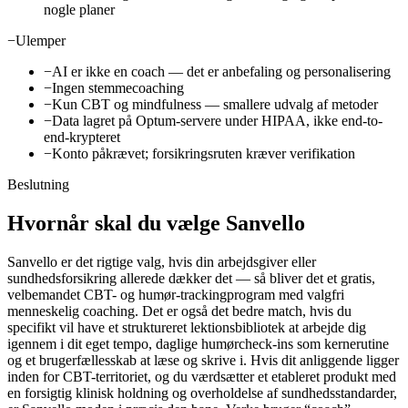
nogle planer
−
Ulemper
−
AI er ikke en coach — det er anbefaling og personalisering
−
Ingen stemmecoaching
−
Kun CBT og mindfulness — smallere udvalg af metoder
−
Data lagret på Optum-servere under HIPAA, ikke end-to-
end-krypteret
−
Konto påkrævet; forsikringsruten kræver verifikation
Beslutning
Hvornår skal du vælge Sanvello
Sanvello er det rigtige valg, hvis din arbejdsgiver eller
sundhedsforsikring allerede dækker det — så bliver det et gratis,
velbemandet CBT- og humør-trackingprogram med valgfri
menneskelig coaching. Det er også det bedre match, hvis du
specifikt vil have et struktureret lektionsbibliotek at arbejde dig
igennem i dit eget tempo, daglige humørcheck-ins som kernerutine
og et brugerfællesskab at læse og skrive i. Hvis dit anliggende ligger
inden for CBT-territoriet, og du værdsætter et etableret produkt med
en forsigtig klinisk holdning og overholdelse af sundhedsstandarder,