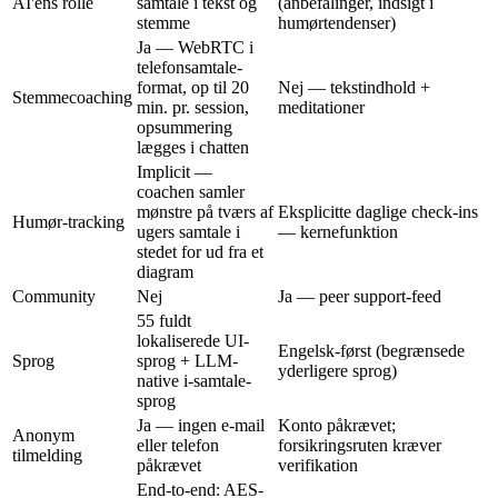
AI'ens rolle
samtale i tekst og
(anbefalinger, indsigt i
stemme
humørtendenser)
Ja — WebRTC i
telefonsamtale-
format, op til 20
Nej — tekstindhold +
Stemmecoaching
min. pr. session,
meditationer
opsummering
lægges i chatten
Implicit —
coachen samler
mønstre på tværs af
Eksplicitte daglige check-ins
Humør-tracking
ugers samtale i
— kernefunktion
stedet for ud fra et
diagram
Community
Nej
Ja — peer support-feed
55 fuldt
lokaliserede UI-
Engelsk-først (begrænsede
Sprog
sprog + LLM-
yderligere sprog)
native i-samtale-
sprog
Ja — ingen e-mail
Konto påkrævet;
Anonym
eller telefon
forsikringsruten kræver
tilmelding
påkrævet
verifikation
End-to-end: AES-