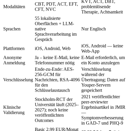
KVT, ACT, DBT,
CBT, PDT, ACT, EFT,
Modalitäten
problemlösende
CFT, NVC
Therapie, Achtsamkeit
55 lokalisierte
Oberflächen + LLM-
Sprachen
native
Nur Englisch
Sprachverarbeitung im
Gespräch
iOS, Android — keine
Plattformen
iOS, Android, Web
Web-App
Anonyme
Ja – keine E-Mail, keine
E-Mail erforderlich, um
Anmeldung
Telefonnummer nötig
ein Konto anzulegen
Ende-zu-Ende: AES-
Verschlüsselung
256-GCM für
während der
Verschlüsselung
Nachrichten, RSA-4096
Übertragung; Daten auf
für den
Youper-Servern
Schlüsselaustausch
gespeichert
2021 veröffentlichter
Stockholm-RCT der
peer-reviewter
Universität läuft (2025–
Klinische
Ergebnisartikel in JMIR
2027); noch keine
Validierung
—
veröffentlichten
Symptomverbesserung
Outcomes
in GAD-7 und PHQ-9
Basic
2,99 EUR/Monat