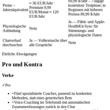
69,99 $/Jahr
– 7-tägige
≈ 36 EUR/Jahr
·
Preise –
kostenlose Testphase; in
Premium
9,99
Jahresäquivalent
Regionen mit höheren
EUR/Monat ≈ 120
Preisen
89,99 $/Jahr
EUR/Jahr
Ja — Fitbit- und Apple-
Physiologische
HealthKit-Sync für
Nein
Anbindung
Stimmungs- und
physiologische Daten
Chatverlauf
Ja — Volltextsuche über
Nein
durchsuchen
alle Gespräche
Ehrliche Abwägungen
Pro und Kontra
Verke
✓
Pro
+
Fünf spezialisierte Coaches, passend zu konkreten
Methoden, statt eines generischen Bots
+
Voice-Coaching im Telefonstil mit automatischen
Zusammenfassungen zurück in den Chat