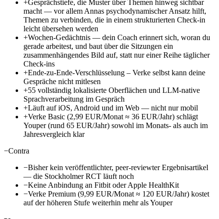
+
Gesprächstiefe, die Muster über Themen hinweg sichtbar
macht — vor allem Annas psychodynamischer Ansatz hilft,
Themen zu verbinden, die in einem strukturierten Check-in
leicht übersehen werden
+
Wochen-Gedächtnis — dein Coach erinnert sich, woran du
gerade arbeitest, und baut über die Sitzungen ein
zusammenhängendes Bild auf, statt nur einer Reihe täglicher
Check-ins
+
Ende-zu-Ende-Verschlüsselung – Verke selbst kann deine
Gespräche nicht mitlesen
+
55 vollständig lokalisierte Oberflächen und LLM-native
Sprachverarbeitung im Gespräch
+
Läuft auf iOS, Android und im Web — nicht nur mobil
+
Verke Basic (2,99 EUR/Monat ≈ 36 EUR/Jahr) schlägt
Youper (rund 65 EUR/Jahr) sowohl im Monats- als auch im
Jahresvergleich klar
−
Contra
−
Bisher kein veröffentlichter, peer-reviewter Ergebnisartikel
— die Stockholmer RCT läuft noch
−
Keine Anbindung an Fitbit oder Apple HealthKit
−
Verke Premium (9,99 EUR/Monat ≈ 120 EUR/Jahr) kostet
auf der höheren Stufe weiterhin mehr als Youper