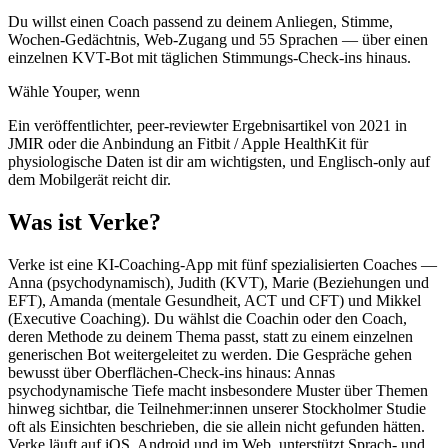
Du willst einen Coach passend zu deinem Anliegen, Stimme,
Wochen-Gedächtnis, Web-Zugang und 55 Sprachen — über einen
einzelnen KVT-Bot mit täglichen Stimmungs-Check-ins hinaus.
Wähle Youper, wenn
Ein veröffentlichter, peer-reviewter Ergebnisartikel von 2021 in
JMIR oder die Anbindung an Fitbit / Apple HealthKit für
physiologische Daten ist dir am wichtigsten, und Englisch-only auf
dem Mobilgerät reicht dir.
Was ist Verke?
Verke ist eine KI-Coaching-App mit fünf spezialisierten Coaches —
Anna (psychodynamisch), Judith (KVT), Marie (Beziehungen und
EFT), Amanda (mentale Gesundheit, ACT und CFT) und Mikkel
(Executive Coaching). Du wählst die Coachin oder den Coach,
deren Methode zu deinem Thema passt, statt zu einem einzelnen
generischen Bot weitergeleitet zu werden. Die Gespräche gehen
bewusst über Oberflächen-Check-ins hinaus: Annas
psychodynamische Tiefe macht insbesondere Muster über Themen
hinweg sichtbar, die Teilnehmer:innen unserer Stockholmer Studie
oft als Einsichten beschrieben, die sie allein nicht gefunden hätten.
Verke läuft auf iOS, Android und im Web, unterstützt Sprach- und