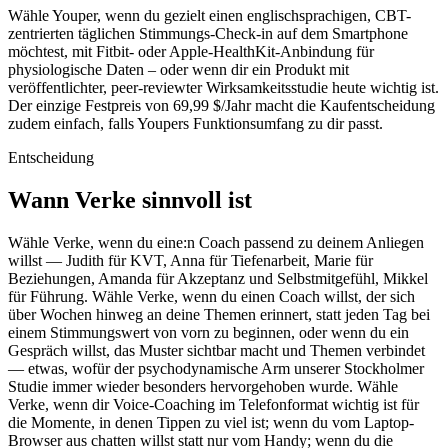
Wähle Youper, wenn du gezielt einen englischsprachigen, CBT-
zentrierten täglichen Stimmungs-Check-in auf dem Smartphone
möchtest, mit Fitbit- oder Apple-HealthKit-Anbindung für
physiologische Daten – oder wenn dir ein Produkt mit
veröffentlichter, peer-reviewter Wirksamkeitsstudie heute wichtig ist.
Der einzige Festpreis von 69,99 $/Jahr macht die Kaufentscheidung
zudem einfach, falls Youpers Funktionsumfang zu dir passt.
Entscheidung
Wann Verke sinnvoll ist
Wähle Verke, wenn du eine:n Coach passend zu deinem Anliegen
willst — Judith für KVT, Anna für Tiefenarbeit, Marie für
Beziehungen, Amanda für Akzeptanz und Selbstmitgefühl, Mikkel
für Führung. Wähle Verke, wenn du einen Coach willst, der sich
über Wochen hinweg an deine Themen erinnert, statt jeden Tag bei
einem Stimmungswert von vorn zu beginnen, oder wenn du ein
Gespräch willst, das Muster sichtbar macht und Themen verbindet
— etwas, wofür der psychodynamische Arm unserer Stockholmer
Studie immer wieder besonders hervorgehoben wurde. Wähle
Verke, wenn dir Voice-Coaching im Telefonformat wichtig ist für
die Momente, in denen Tippen zu viel ist; wenn du vom Laptop-
Browser aus chatten willst statt nur vom Handy; wenn du die