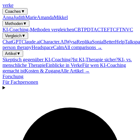
verke
Coaches
▼
Anna
Judith
Marie
Amanda
Mikkel
Methoden
▼
KI-Coaching-Methoden vergleichen
CBT
PDT
ACT
EFT
CFT
NVC
Vergleich
▼
ChatGPT
Claude.ai
Character.AI
Wysa
Replika
Sonia
BetterHelp
Talkspa
person therapy
Headspace
Calm
All comparisons →
Artikel
▼
Skeptisch gegenüber KI-Coaching?
Ist KI-Therapie sicher?
KI- vs.
menschliche Therapie
Einblicke in Verke
Für wen KI-Coaching
gemacht ist
Kosten & Zugang
Alle Artikel →
Forschung
Für Fachpersonen