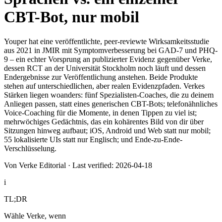
CBT-Bot, nur mobil
Youper hat eine veröffentlichte, peer-reviewte Wirksamkeitsstudie
aus 2021 in JMIR mit Symptomverbesserung bei GAD-7 und PHQ-
9 – ein echter Vorsprung an publizierter Evidenz gegenüber Verke,
dessen RCT an der Universität Stockholm noch läuft und dessen
Endergebnisse zur Veröffentlichung anstehen. Beide Produkte
stehen auf unterschiedlichen, aber realen Evidenzpfaden. Verkes
Stärken liegen woanders: fünf Spezialisten-Coaches, die zu deinem
Anliegen passen, statt eines generischen CBT-Bots; telefonähnliches
Voice-Coaching für die Momente, in denen Tippen zu viel ist;
mehrwöchiges Gedächtnis, das ein kohärentes Bild von dir über
Sitzungen hinweg aufbaut; iOS, Android und Web statt nur mobil;
55 lokalisierte UIs statt nur Englisch; und Ende-zu-Ende-
Verschlüsselung.
Von Verke Editorial
·
Last verified: 2026-04-18
i
TL;DR
Wähle Verke, wenn