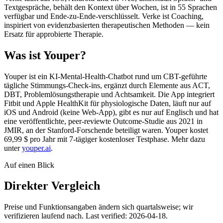
Textgespräche, behält den Kontext über Wochen, ist in 55 Sprachen
verfügbar und Ende-zu-Ende-verschlüsselt. Verke ist Coaching,
inspiriert von evidenzbasierten therapeutischen Methoden — kein
Ersatz für approbierte Therapie.
Was ist Youper?
Youper ist ein KI-Mental-Health-Chatbot rund um CBT-geführte
tägliche Stimmungs-Check-ins, ergänzt durch Elemente aus ACT,
DBT, Problemlösungstherapie und Achtsamkeit. Die App integriert
Fitbit und Apple HealthKit für physiologische Daten, läuft nur auf
iOS und Android (keine Web-App), gibt es nur auf Englisch und hat
eine veröffentlichte, peer-reviewte Outcome-Studie aus 2021 in
JMIR, an der Stanford-Forschende beteiligt waren. Youper kostet
69,99 $ pro Jahr mit 7-tägiger kostenloser Testphase. Mehr dazu
unter
youper.ai
.
Auf einen Blick
Direkter Vergleich
Preise und Funktionsangaben ändern sich quartalsweise; wir
verifizieren laufend nach.
Last verified: 2026-04-18.