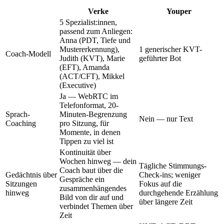
Verke
Youper
5 Spezialist:innen,
passend zum Anliegen:
Anna (PDT, Tiefe und
Mustererkennung),
1 generischer KVT-
Coach-Modell
Judith (KVT), Marie
geführter Bot
(EFT), Amanda
(ACT/CFT), Mikkel
(Executive)
Ja — WebRTC im
Telefonformat, 20-
Sprach-
Minuten-Begrenzung
Nein — nur Text
Coaching
pro Sitzung, für
Momente, in denen
Tippen zu viel ist
Kontinuität über
Wochen hinweg — dein
Tägliche Stimmungs-
Coach baut über die
Gedächtnis über
Check-ins; weniger
Gespräche ein
Sitzungen
Fokus auf die
zusammenhängendes
hinweg
durchgehende Erzählung
Bild von dir auf und
über längere Zeit
verbindet Themen über
Zeit