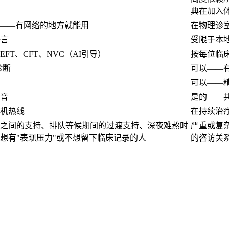
典在加入
、网页——有网络的地方就能用
在物理诊
语言
受限于本
、EFT、CFT、NVC（AI引导）
按每位临
诊断
可以——
可以——
音
是的——
机热线
在持续治
之间的支持、排队等候期间的过渡支持、深夜难熬时
严重或复
想有"表现压力"或不想留下临床记录的人
的咨访关