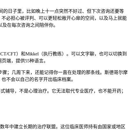
之间的日子里，比如晚上十一点突然不好过、但下次咨询还要等
及、不必担心被评判、可以更轻松敞开心扉的空间，以及马上就能
以及在每次咨询之间陪伴你。
a（ACT/CFT）和Mikkel（执行教练）。可以文字聊，也可以切换到
网页端，提供55种语言。
步骤；几周下来，还能记得你一直在处理的那条线。斯德哥尔摩
室，也不会以自己的名字开出临床档案。
陪伴式辅导，不是心理治疗。它无法取代专业医疗，也不能开药；
至数年中建立长期的治疗联盟。这位临床医师持有由国家或地区