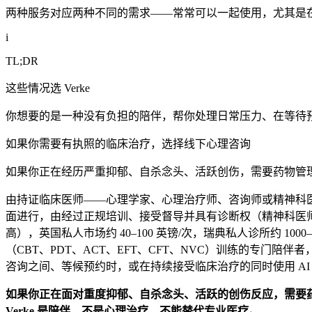
两种服务对应两种不同的需求——常常可以一起使用，尤其是
i
TL;DR
这些情况选 Verke
你想要的是一种没有负担的陪伴，帮你处理日常压力、在等待
如果你需要有执照的临床治疗，选择线下心理咨询
如果你正在经历严重抑郁、自杀念头、活跃创伤，需要药物管
由持证临床医师——心理学家、心理治疗师、咨询师或精神科
面进行，由经过正规培训、接受督导并具有诊断权（精神科医师
高），英国私人市场约
40–100 英镑
/次，瑞典私人诊所约
1000
（CBT、PDT、ACT、EFT、CFT、NVC）训练的专门陪伴
咨询之间、等候预约时，或在持续接受临床治疗的同时使用 AI
如果你正在面对重度抑郁、自杀念头、活跃的创伤反应，需要
Verke 是陪伴，不是心理治疗，不能替代专业医疗。