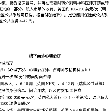
，受职业伦理规范约束，接受临床督导，并可在需要时转介到精神科医师开药或转
意义的一部分。私人市场的收费，美国约
100–250 美元
/次（精
地区公共系统可获得，按自付额结算）。是否能用保险或公共系
区公共服务
4–12 周
。
线下面诊心理治疗
心理治疗
医师（心理学家、心理治疗师、咨询师或精神科医师）
周一次 50 分钟的面对面咨询
美国私人）、
6–18 周
（英国 NHS）、
4–12 周
（瑞典公共系统）
要提供身份信息、问诊评估，以及付款/保险信息
 100–250 美元/次
，
英国私人诊疗 40–100 英镑/次
，
瑞典私人
–1500 瑞典克朗/次
在市场；美国通常只能部分报销，英国 NHS 免费但要等，瑞