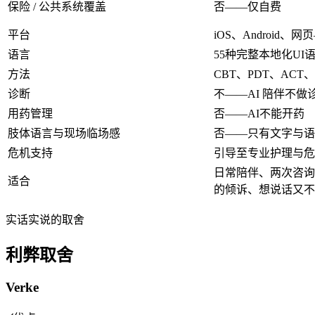
保险 / 公共系统覆盖
否——仅自费
平台
iOS、Android
语言
55种完整本地化UI
方法
CBT、PDT、ACT
诊断
不——AI 陪伴不做
用药管理
否——AI不能开药
肢体语言与现场临场感
否——只有文字与语
危机支持
引导至专业护理与危
日常陪伴、两次咨询
适合
的倾诉、想说话又不
实话实说的取舍
利弊取舍
Verke