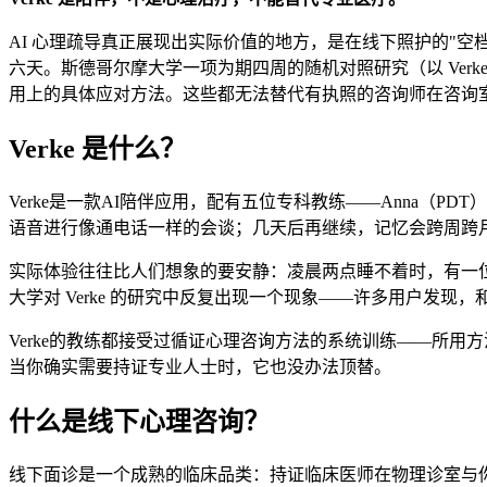
AI 心理疏导真正展现出实际价值的地方，是在线下照护的"
六天。斯德哥尔摩大学一项为期四周的随机对照研究（以 Ve
用上的具体应对方法。这些都无法替代有执照的咨询师在咨询
Verke 是什么？
Verke是一款AI陪伴应用，配有五位专科教练——Anna（PDT）、
语音进行像通电话一样的会谈；几天后再继续，记忆会跨周跨月留存
实际体验往往比人们想象的要安静：凌晨两点睡不着时，有一
大学对 Verke 的研究中反复出现一个现象——许多用户发
Verke的教练都接受过循证心理咨询方法的系统训练——所用
当你确实需要持证专业人士时，它也没办法顶替。
什么是线下心理咨询？
线下面诊是一个成熟的临床品类：持证临床医师在物理诊室与你