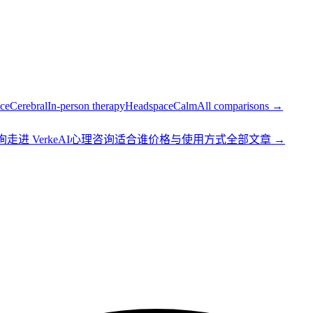
ce
Cerebral
In-person therapy
Headspace
Calm
All comparisons →
询
走进 Verke
AI心理咨询适合谁
价格与使用方式
全部文章 →