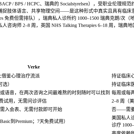
P / BPS / HCPC、瑞典的 Socialstyrelsen）
捕捉肢体语言、共享物理空间——是这种形式中真实且具有临床
herapies 免费但需排队），瑞典私人诊所约
1000–1500 瑞典克朗
/次（
私人咨询师
2–8 周
，英国 NHS Talking Therapies
6–18 周
，瑞典地
Verke
法上借鉴心理治疗流派
持证临床
可选）
持证临床
或语音，在两次咨询之间最难熬的时刻随时可以找到
每周或每两
免费试用，无需问诊评估
2–8 周
（
需入会表、无需付款即可开始
否——需
美国私人诊疗
Basic到Premium；7天免费试用）
诊疗 1000
高度依赖所