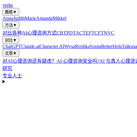
verke
教练
▼
Anna
Judith
Marie
Amanda
Mikkel
方法
▼
对比各种AI心理咨询方式
CBT
PDT
ACT
EFT
CFT
NVC
对比
▼
ChatGPT
Claude.ai
Character.AI
Wysa
Replika
Sonia
BetterHelp
Talkspa
文章
▼
对AI心理咨询还有疑虑？
AI 心理咨询安全吗?
AI 与真人心理咨
研究
专业人士