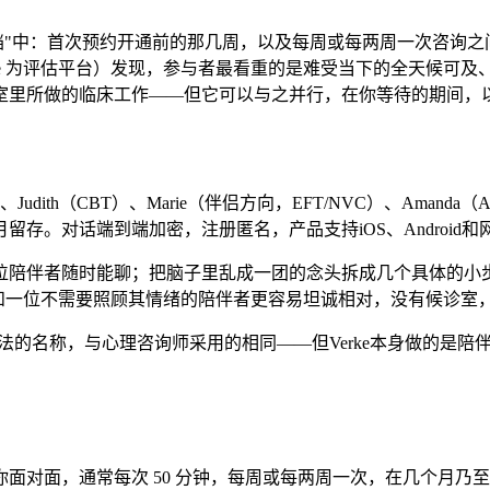
空档"中：首次预约开通前的那几周，以及每周或每两周一次咨询
rke 为评估平台）发现，参与者最看重的是难受当下的全天候可
室里所做的临床工作——但它可以与之并行，在你等待的期间，
Judith（CBT）、Marie（伴侣方向，EFT/NVC）、Amand
。对话端到端加密，注册匿名，产品支持iOS、Android和
位陪伴者随时能聊；把脑子里乱成一团的念头拆成几个具体的小
现，和一位不需要照顾其情绪的陪伴者更容易坦诚相对，没有候诊
方法的名称，与心理咨询师采用的相同——但Verke本身做的是
面对面，通常每次 50 分钟，每周或每两周一次，在几个月乃