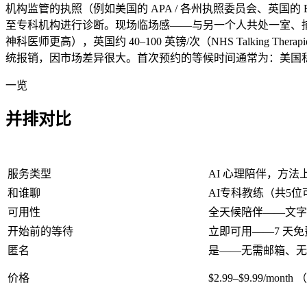
机构监管的执照（例如美国的 APA / 各州执照委员会、英国的 BAC
至专科机构进行诊断。现场临场感——与另一个人共处一室、
神科医师更高），英国约
40–100 英镑
/次（NHS Talking T
统报销，因市场差异很大。首次预约的等候时间通常为：美国
一览
并排对比
服务类型
AI 心理陪伴，方
和谁聊
AI专科教练（共5位
可用性
全天候陪伴——文字
开始前的等待
立即可用——7 天
匿名
是——无需邮箱、无
价格
$2.99–$9.99/month
（