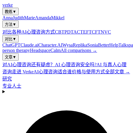
verke
教练
▼
Anna
Judith
Marie
Amanda
Mikkel
方法
▼
对比各种AI心理咨询方式
CBT
PDT
ACT
EFT
CFT
NVC
对比
▼
ChatGPT
Claude.ai
Character.AI
Wysa
Replika
Sonia
BetterHelp
Talkspa
person therapy
Headspace
Calm
All comparisons →
文章
▼
对AI心理咨询还有疑虑？
AI 心理咨询安全吗?
AI 与真人心理
咨询
走进 Verke
AI心理咨询适合谁
价格与使用方式
全部文章 →
研究
专业人士