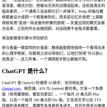
是深度、模式识别、把看似无关的议题连起来。这些是真实的
临床差异，一个通用人设会把它们一并抹平。Verke 的每位教
练都被设计成把一个框架做到位，而多层记忆负责把"上周聊
得挺有用"变成一段会复利积累的旅程 — 反复出现的模式会被
点出来、之前的作业会被回顾、对话线索不会每次都重置。
来自斯德哥尔摩大学的研究
参与者最一致提到的价值是：教练能稳稳地保持一个看得出来
的心理学框架，在数周之间记得他们，让他们觉得"可以放心
说真话" — 这几件事，一个通用助手默认都做不到。
ChatGPT 是什么？
ChatGPT 是 OpenAI 的通用 AI 助手，访问地址是
chatgpt.com
，网页端、iOS 与 Android 都可用。它有一个免费
版（有用量限制，模型也更旧）、一个每月
20 美元
的 Plus
版，以及一个每月
200 美元
的 Pro 版。它支持文字以及 TTS
风格的语音模式，靠模型本身做到多语言，并且在很多与情绪