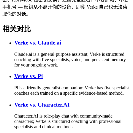
手机号 — 密钥从不离开你的设备，即使 Verke 自己也无法读
取你的对话。
相关对比
Verke vs.
Claude.ai
Claude.ai is a general-purpose assistant; Verke is structured
coaching with five specialists, voice, and persistent memory
for your ongoing work.
Verke vs.
Pi
Pi is a friendly generalist companion; Verke has five specialist
coaches each trained on a specific evidence-based method.
Verke vs.
Character.AI
Character.AI is role-play chat with community-made
characters; Verke is structured coaching with professional
specialists and clinical methods.