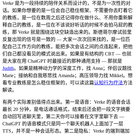
Verke 是为一段持续的陪伴关系而设计的，不是为一次性的对
话。如果你想要的是一位会自己稳住框架、不需要你去盯着它
的教练，是一位在数周之后还记得你在做什么、不用你重新解
释自己的教练，是一位在不该说好听话的时候不会拍马屁的教
练，那 Verke 就是围绕这块空缺造出来的。斯德哥尔摩试验里
反复出现的信号是一致的 — 大家一次次回来找的，是一位匹
配自己工作方向的教练，能把多次会话之间的点连起来，把他
们自己都没看见的模式说出来。如果是有结构的 CBT — 也就
是大家在用 ChatGPT 时最接近的那种通用支持 — 那就是
Judith
。如果是精神动力学的深度工作，找 Anna；伴侣议题找
Marie；接纳和自我慈悲找 Amanda；高压领导力找 Mikkel。想
看专业教练是怎么稳住框架的，可以读这篇
认知行为疗法
方法
解读。
有两个实际差别值得点出来。第一是语音：Verke 的语音会话
最长 20 分钟，是电话通话格式，结束后还会把一段文字摘要
自动回写进聊天里，第二天你可以接着在文字里聊下去 —
ChatGPT 的语音模式只是同一个聊天机器人上面加了一层
TTS，并不是一种会话形态。第二是隐私：Verke 的端到端加