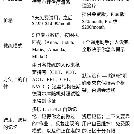
借鉴心理治疗流派
理治疗
提供免费版；Plus 版
7天免费试用，之后
价格
$20/month
;
Pro 版
$2.99–$14.99/month
$200/month
5 位专业教练，按困扰
匹配（Anna、Judith、
1 个通用助手；人设完
教练模式
Marie、Amanda、
全取决于你怎么提示
Mikkel）
由具名教练的人设来稳
定持有（CBT、PDT、
默认没有 — 除非你明
方法上的自
ACT、EFT、CFT、
确要求它保持某个框
律
NVC）；这套结构在斯
架，否则会漂移
德哥尔摩随机对照试验
里得到验证
多层 L1/L2/L3 自动记
忆；记得你之前做过
浅层记忆；上下文要靠
跨周、跨月
的"作业"、反复出现的
用户自己维护；免费版
的记忆
模式，以及你正在走的
的记忆十分有限