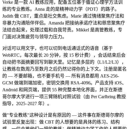
Verke 是一款 AI 教练应用，配备五位基于循证心理学方法训
练的专业教练。Anna 走的是精神动力学（PDT）的路子。
Judith 做 CBT，重点是社交焦虑。Marie 通过情绪聚焦疗法和
非暴力沟通陪伴伴侣。Amanda 把接纳承诺疗法和慈悲聚焦疗
法结合起来，处理过载和自我苛责。Mikkel 是高管教练，专
门面对决策疲劳与领导力压力。
对话可以用文字，也可以切到电话通话式的语音（基于
WebRTC，每次最长 20 分钟，按 15 秒计费），会话结束后会
自动把书面摘要回写到聊天里。记忆是多层的（L1/L2/L3），
让教练在数周乃至数月之后仍然记得你的上下文。注册是匿名
的 — 不要邮箱，也不要手机号 — 所有消息都用 AES-256-
GCM 做端到端加密，密钥交换用 RSA-4096。产品支持 iOS、
Android 和网页端，提供 55 种完整本地化界面，并正在斯德
哥尔摩大学进行一项三臂随机对照试验（由 Per Carlbring 教授
指导，2025–2027 年）。
做"专业教练"这种设计是有原因的 — 这件事在斯德哥尔摩的
试验里反复出现：做 CBT 的人想要的是具体的练习、结构
感、一位会推他们一把的教练；做精神动力学工作的人想要的