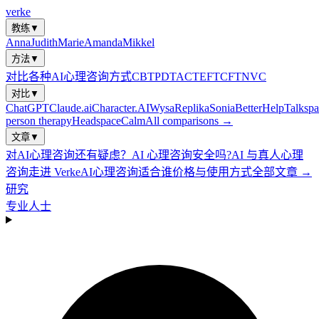
verke
教练
▼
Anna
Judith
Marie
Amanda
Mikkel
方法
▼
对比各种AI心理咨询方式
CBT
PDT
ACT
EFT
CFT
NVC
对比
▼
ChatGPT
Claude.ai
Character.AI
Wysa
Replika
Sonia
BetterHelp
Talkspa
person therapy
Headspace
Calm
All comparisons →
文章
▼
对AI心理咨询还有疑虑？
AI 心理咨询安全吗?
AI 与真人心理
咨询
走进 Verke
AI心理咨询适合谁
价格与使用方式
全部文章 →
研究
专业人士