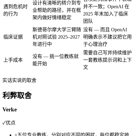
设计有清晰的转介到专
遇到危机时
并不一致；OpenAI 在
业帮助的路径，并在框
的行为
2025 年末加入了临床
架内做好情绪稳定
团队
斯德哥尔摩大学三臂随
没有 — 而且 OpenAI
临床证据
机对照试验 2025–2027
明确表示不建议把它用
年进行中
于心理治疗
需要自己写并持续维护
没有 — 挑一位教练就
上手成本
一套教练提示词和上下
能开始
文
实话实说的取舍
利弊取舍
Verke
✓
优点
+
五位专业教练，分别对应不同的困扰，每位都稳定地