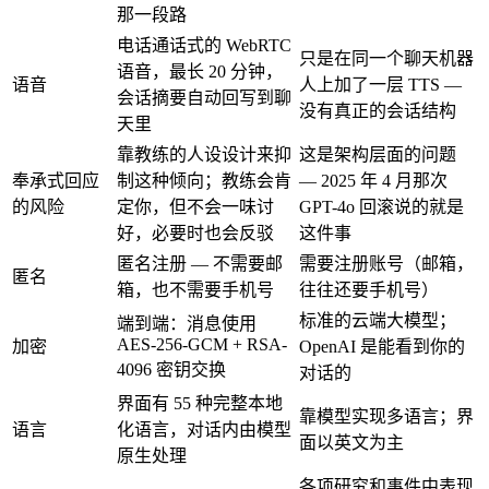
那一段路
电话通话式的 WebRTC
只是在同一个聊天机器
语音，最长 20 分钟，
语音
人上加了一层 TTS —
会话摘要自动回写到聊
没有真正的会话结构
天里
靠教练的人设设计来抑
这是架构层面的问题
奉承式回应
制这种倾向；教练会肯
— 2025 年 4 月那次
的风险
定你，但不会一味讨
GPT-4o 回滚说的就是
好，必要时也会反驳
这件事
匿名注册 — 不需要邮
需要注册账号（邮箱，
匿名
箱，也不需要手机号
往往还要手机号）
标准的云端大模型；
端到端：消息使用
AES-256-GCM + RSA-
加密
OpenAI 是能看到你的
4096 密钥交换
对话的
界面有 55 种完整本地
靠模型实现多语言；界
语言
化语言，对话内由模型
面以英文为主
原生处理
各项研究和事件中表现