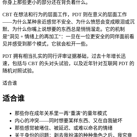
你身上那些更小的部分还在背负着什么。
CBT 在想法和行为的层面工作，PDT 则在意义的层面工作
——为什么某种亲近感觉不安全、为什么愤怒会变成眼泪或沉
默、为什么你嘴上说想要的东西总是悄悄溜走。它的机制
是"洞见 + 情绪上的再加工"：一旦在一位更安全的同伴面前看
见并感受到那个模式，它就会松开一些。
PDT 拥有相当扎实的同行评审证据基础，过去十年增长迅
速，包括与 CBT 的头对头试验，以及近年针对互联网 PDT 的
随机对照试验。
适合谁
适合谁
那些你在成年关系里一再"重演"的童年模式
内心的冲突——同时想要某样东西、又在自我破坏
那些感觉被堵住、被延迟、或难以命名的情绪
关于身份的问题：剥去我扮演的种种角色之后，我究竟