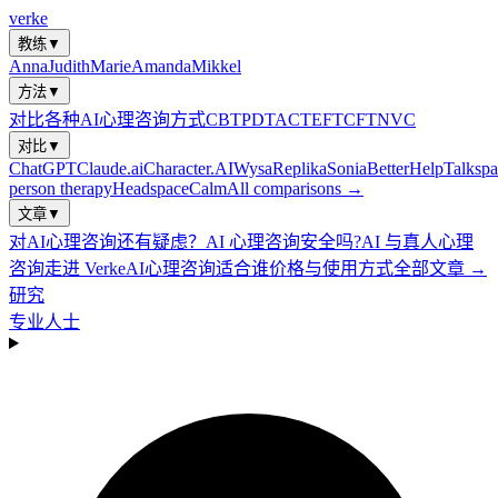
verke
教练
▼
Anna
Judith
Marie
Amanda
Mikkel
方法
▼
对比各种AI心理咨询方式
CBT
PDT
ACT
EFT
CFT
NVC
对比
▼
ChatGPT
Claude.ai
Character.AI
Wysa
Replika
Sonia
BetterHelp
Talkspa
person therapy
Headspace
Calm
All comparisons →
文章
▼
对AI心理咨询还有疑虑？
AI 心理咨询安全吗?
AI 与真人心理
咨询
走进 Verke
AI心理咨询适合谁
价格与使用方式
全部文章 →
研究
专业人士