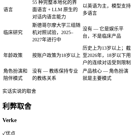
55 种完整本地化的界
以英语为主，模型支持
语言
面语言 + LLM 原生的
多语言
对话内语言能力
斯德哥尔摩大学三组随
没有 — 它是娱乐平
临床研究
机对照试验，2025–
台，不是临床产品
2027年进行中
历史上为13岁以上；截
年龄政策
按账户政策为18岁以上
至2026年，18岁以下用
户的连续对话受到限制
角色扮演和
没有 — 教练保持专业
产品核心 — 角色扮演
陪伴模式
的教练关系
就是主要模式
实话实说的取舍
利弊取舍
Verke
✓
优点