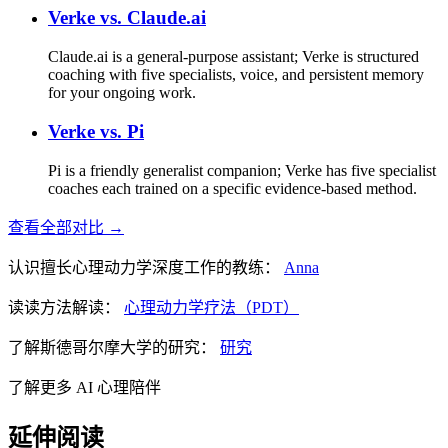
Verke vs.
Claude.ai
Claude.ai is a general-purpose assistant; Verke is structured
coaching with five specialists, voice, and persistent memory
for your ongoing work.
Verke vs.
Pi
Pi is a friendly generalist companion; Verke has five specialist
coaches each trained on a specific evidence-based method.
查看全部对比 →
认识擅长心理动力学深度工作的教练：
Anna
读读方法解读：
心理动力学疗法（PDT）
了解斯德哥尔摩大学的研究：
研究
了解更多 AI 心理陪伴
延伸阅读