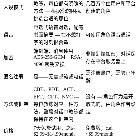
教练，每位都有明确的
几百万个由用户和平台
人设模式
方法 — 根据你的困扰
创建的角色
挑选合适的那位
电话式语音对话，配有
语音
书面摘要 — 在不想打
可使用角色语音通话
字的时刻很合适
端到端：消息使用
非端到端加密；对话保
AES-256-GCM + RSA-
加密
存在平台服务器上
4096 密钥交换
需注册账户；需验证年
匿名注册
是——无需邮箱或电话
龄
CBT、PDT、ACT、
EFT、CFT、NVC —
没有 — 角色行为是开
方法或框架
每位教练对应一种方
放式的，由角色作者设
法，整段对话中教练都
定
保持在这个框架内
7天免费试用，之后
免费版；c.ai+
价格
$2.99–$14.99/month
~$9.99/month