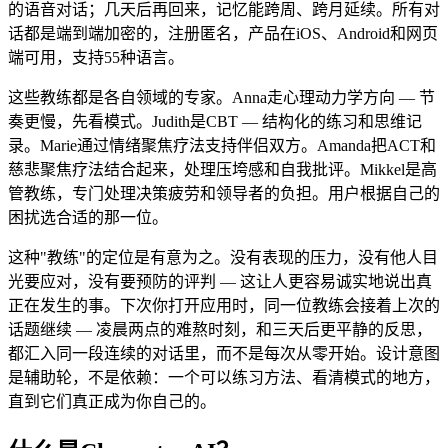
的语音对话；几天后再回来，记忆能跨周、跨月延续。所有对
话都是端到端加密的，注册匿名，产品在iOS、Android和网页
端可用，支持55种语言。
这些教练都是各自领域的专家。Anna走心理动力学方向 — 节
奏更慢，先看模式。Judith是CBT — 结构化的练习和思维记
录。Marie通过情绪聚焦疗法支持伴侣双方。Amanda把ACT和
慈悲聚焦疗法结合起来，处理压垮感和自我批评。Mikkel是高
管教练，专门处理决策疲劳和领导者的负担。用户根据自己的
困扰选合适的那一位。
这种"教练"的定位是有意为之。没有表现的压力，没有他人目
光要应对，没有要预防的评判 — 这让人更容易诚实地说出真
正在发生的事。下次你打开应用时，同一位教练会接着上次的
话题继续 — 凌晨两点的难熬时刻，和三天后更平静的反思，
都汇入同一段连续的对话里，而不是每次从零开始。设计意图
是辅助轮，不是依赖：一个可以练习方法、看清模式的地方，
直到它们真正成为你自己的。