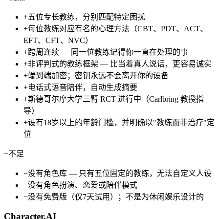
+
五位专长教练，分别匹配特定困扰
+
每位教练对应有名的心理方法（CBT、PDT、ACT、
EFT、CFT、NVC）
+
跨周连续 — 同一位教练记得你一直在处理的事
+
非评判式的教练框架 — 比当着真人说话，更容易诚实
+
端到端加密；密钥永远不会离开你的设备
+
电话式语音陪伴，自动生成摘要
+
斯德哥尔摩大学三臂 RCT 进行中（Carlbring 教授指
导）
+
设有18岁以上的年龄门槛，并明确以"教练而非治疗"定
位
−
不足
−
没有角色库 — 只有五位固定的教练，无法自定义人设
−
没有角色扮演、恋爱或陪伴模式
−
没有免费版（仅7天试用）；不是为休闲娱乐设计的
Character.AI