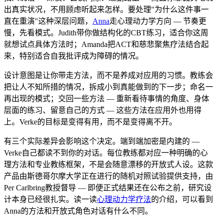
出真实状况，不用顾虑听起来怎样。要处理"为什么这件事一
直在重演"这种深层问题，
Anna
走心理动力学方向 — 节奏更
慢，先看模式。Judith带你做结构化的CBT练习，适合你这周
就想试点具体方法时；Amanda把ACT和慈悲聚焦疗法结合起
来，特别适合自我批评成为障碍的情况。
设计意图是让你带走方法，而不是养成对应用的习惯。教练会
把让人不知所措的情况，拆成小到真能做到的下一步；命名一
再出现的模式；交回一些方法 — 重新看待事情的角度、身体
层面的练习、留意自己的方式 — 这些方法在应用外也用得
上。Verke的目标是变得有用，而不是变得离不开。
有三个实际差异会影响这个决定。端到端加密是内建的 —
Verke自己都读不到你的对话。每位教练都对应一种明确的心
理方法和专业教练框架，不是会随意漂移的开放式人设。这款
产品由斯德哥尔摩大学正在进行的随机对照试验提供支持，由
Per Carlbring教授督导 — 即便正式结果还在公布之前，研究设
计本身已经很扎实。读一读
心理动力学疗法
的介绍，可以看到
Anna的方法和开放式角色对话有什么不同。