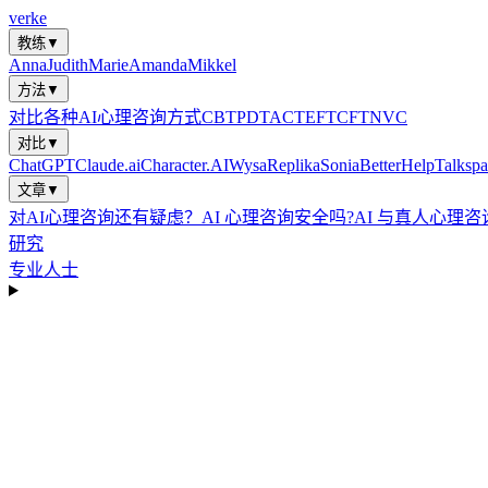
verke
教练
▼
Anna
Judith
Marie
Amanda
Mikkel
方法
▼
对比各种AI心理咨询方式
CBT
PDT
ACT
EFT
CFT
NVC
对比
▼
ChatGPT
Claude.ai
Character.AI
Wysa
Replika
Sonia
BetterHelp
Talkspa
文章
▼
对AI心理咨询还有疑虑？
AI 心理咨询安全吗?
AI 与真人心理咨
研究
专业人士