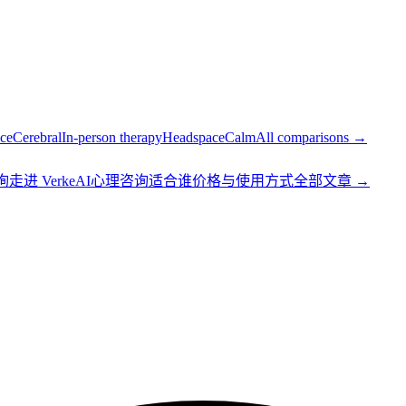
ce
Cerebral
In-person therapy
Headspace
Calm
All comparisons →
询
走进 Verke
AI心理咨询适合谁
价格与使用方式
全部文章 →