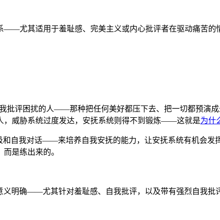
尤其适用于羞耻感、完美主义或内心批评者在驱动痛苦的情况。在 V
羞耻感和严苛自我批评困扰的人——那种把任何美好都压下去、把一切
人，威胁系统过度发达，安抚系统则得不到锻炼——这就是
为什
呼吸和自我对话——来培养自我安抚的能力，让安抚系统有机会发
，而是练出来的。
T，但意义明确——尤其针对羞耻感、自我批评，以及带有强烈自我