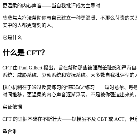
更温柔的内心声音——当自我批评成为主导时
慈悲焦点疗法帮助你与自己建立一种更温暖、不那么苛责的关系——
实中的人都更苛刻的人。
它是什么
什么是 CFT？
CFT 由 Paul Gilbert 提出，旨在帮助那些被强烈
系统：威胁系统、驱动系统和安抚系统。大多数自我批评型的
核心机制在于通过反复练习的"慈悲心"练习——短时意象、
时间推移，更温柔的内心声音逐渐浮现，不是被你强迫出来的
实证依据
CFT 的证据基础在不断壮大——规模虽不及 CBT 或 AC
适合谁