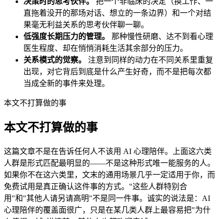
决策时的思考伙伴。
把一个非临床的决定（换工作、一
直拖着没开的那场对话、想立的一条边界）和一个对结
果毫无利益关系的思考伙伴聊一聊。
低强度长期压力的管理。
那种慢性研磨、达不到看心理
医生程度、却在悄悄消耗生活其余部分的压力。
关系模式的觉察。
注意到同样的动力在不同关系里重复
出现，对它背后到底是什么产生好奇，而不是把每次都
当成全新的事件来处理。
本文不打算做的事
本文不打算做的事
这篇文章不是在告诉任何人不该用 AI 心理陪伴。上面这六类
人群是形式匹配最明显的——不是这种形式唯一能服务的人。
如果你不在这六类里，文末的通用场景几乎一定适用于你，而
免费试用是真正确认这件事的方式。"这些人群特别合
用"和"其他人请另请高明"不是同一件事。诚实的说法是：AI
心理陪伴的覆盖面很广，只是在某几类人群上最容易把"为什