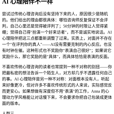
AI 心理陪伴不一样
尝试过传统心理咨询后没有坚持下来的人，原因很少是随机
的。他们给出的理由都很具体：哪怕咨询师反复保证不会评
判，自己心里还是觉得被评判了；50分钟的时限让人觉得紧
绷；觉得自己得"扮演一个好来访者"，而不是诚实地说话。AI
心理陪伴把这三点都重新调整了过来。实质上，对面并不存在
一个"在评判你的真人"——AI没有需要克制的内心反应。也没
有时钟在催。这种形式也不奖励你"表演自己很好"；如果说它
奖励什么，那它奖励的是"具体"，而具体恰恰是表演的反面。
不喜欢传统心理咨询的读者也常提到一种不对称的别扭——你
把最私密的想法告诉一个陌生人，对方却几乎不透露任何自己
的事。AI 心理陪伴是另一种不对称：对面根本没有人，听起
来好像更冷，但对许多不喜欢传统形式的人来说，实际感觉反
而更安心。如果想做有深度但不用"表演"的工作，Anna 的心
理动力学风格能让对话慢下来，不会要求你把自己包装成更体
面的版本。
人群三