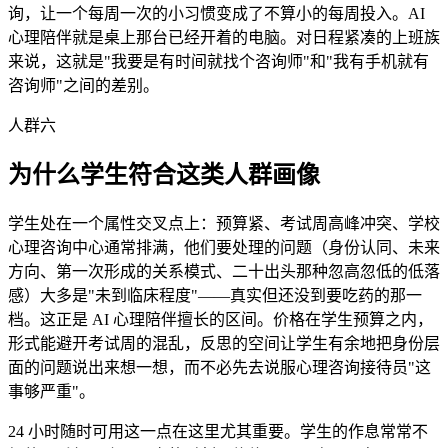
询，让一个每周一次的小习惯变成了不算小的每周投入。AI
心理陪伴就是桌上那台已经开着的电脑。对日程紧凑的上班族
来说，这就是"我要是有时间就找个咨询师"和"我有手机就有
咨询师"之间的差别。
人群六
为什么学生符合这类人群画像
学生处在一个属性交叉点上：预算紧、考试周高峰冲突、学校
心理咨询中心通常排满，他们要处理的问题（身份认同、未来
方向、第一次形成的关系模式、二十出头那种忽高忽低的低落
感）大多是"未到临床程度"——真实但还没到要吃药的那一
档。这正是 AI 心理陪伴擅长的区间。价格在学生预算之内，
形式能避开考试周的混乱，反思的空间让学生有余地把身份层
面的问题说出来想一想，而不必先去说服心理咨询接待员"这
事够严重"。
24 小时随时可用这一点在这里尤其重要。学生的作息常常不