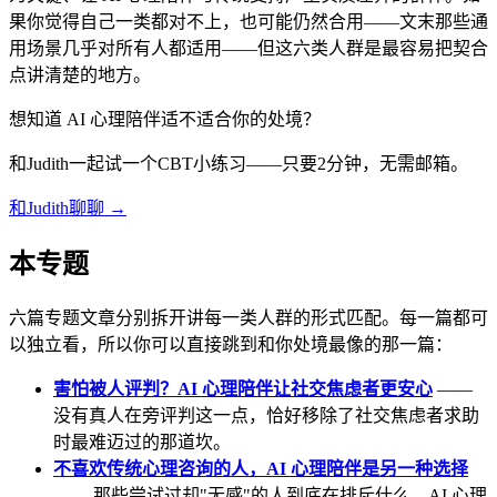
果你觉得自己一类都对不上，也可能仍然合用——文末那些通
用场景几乎对所有人都适用——但这六类人群是最容易把契合
点讲清楚的地方。
想知道 AI 心理陪伴适不适合你的处境？
和Judith一起试一个CBT小练习——只要2分钟，无需邮箱。
和Judith聊聊 →
本专题
六篇专题文章分别拆开讲每一类人群的形式匹配。每一篇都可
以独立看，所以你可以直接跳到和你处境最像的那一篇：
害怕被人评判？AI 心理陪伴让社交焦虑者更安心
——
没有真人在旁评判这一点，恰好移除了社交焦虑者求助
时最难迈过的那道坎。
不喜欢传统心理咨询的人，AI 心理陪伴是另一种选择
—— 那些尝试过却"无感"的人到底在排斥什么，AI 心理