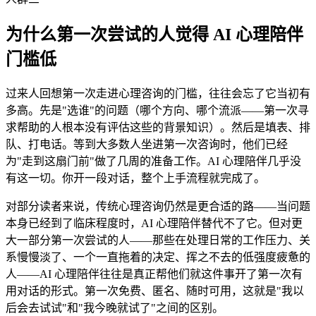
为什么第一次尝试的人觉得 AI 心理陪伴
门槛低
过来人回想第一次走进心理咨询的门槛，往往会忘了它当初有
多高。先是"选谁"的问题（哪个方向、哪个流派——第一次寻
求帮助的人根本没有评估这些的背景知识）。然后是填表、排
队、打电话。等到大多数人坐进第一次咨询时，他们已经
为"走到这扇门前"做了几周的准备工作。AI 心理陪伴几乎没
有这一切。你开一段对话，整个上手流程就完成了。
对部分读者来说，传统心理咨询仍然是更合适的路——当问题
本身已经到了临床程度时，AI 心理陪伴替代不了它。但对更
大一部分第一次尝试的人——那些在处理日常的工作压力、关
系慢慢淡了、一个一直拖着的决定、挥之不去的低强度疲惫的
人——AI 心理陪伴往往是真正帮他们就这件事开了第一次有
用对话的形式。第一次免费、匿名、随时可用，这就是"我以
后会去试试"和"我今晚就试了"之间的区别。