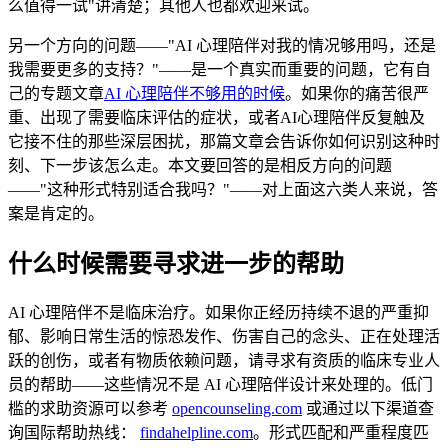
么值得一试"讲清楚；其他人也都欢迎来试。
另一个方向的问题——"AI 心理陪伴对我的情况够用吗，还是
我需要更多的支持？"——是一个真实而重要的问题，它有自
己的专题文章
AI 心理陪伴不够用的时候
。如果你的痛苦很严
重、出现了需要临床评估的症状，或者AI心理陪伴反复触及
它接不住的那些深层困扰，那篇文章会告诉你如何识别这种时
刻、下一步该怎么走。本文要回答的是相反方向的问题
——"这种形式特别适合我吗？"——对上面这六类人来说，答
案是肯定的。
什么时候需要寻求进一步的帮助
AI 心理陪伴不是临床治疗。如果你正经历持续不退的严重抑
郁、影响日常生活的惊恐发作、伤害自己的念头、正在处理活
跃的创伤，或者有物质依赖问题，请寻求有资质的临床专业人
员的帮助——这些情况不是 AI 心理陪伴设计来处理的。低门
槛的求助资源可以参考
opencounseling.com
或通过以下渠道查
询国际帮助热线：
findahelpline.com
。形式匹配和严重程度匹