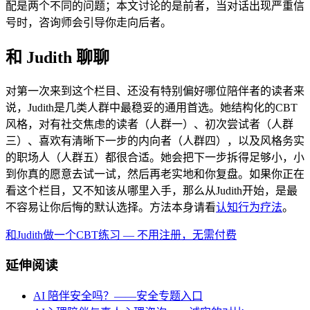
配是两个不同的问题；本文讨论的是前者，当对话出现严重信
号时，咨询师会引导你走向后者。
和 Judith 聊聊
对第一次来到这个栏目、还没有特别偏好哪位陪伴者的读者来
说，Judith是几类人群中最稳妥的通用首选。她结构化的CBT
风格，对有社交焦虑的读者（人群一）、初次尝试者（人群
三）、喜欢有清晰下一步的内向者（人群四），以及风格务实
的职场人（人群五）都很合适。她会把下一步拆得足够小，小
到你真的愿意去试一试，然后再老实地和你复盘。如果你正在
看这个栏目，又不知该从哪里入手，那么从Judith开始，是最
不容易让你后悔的默认选择。方法本身请看
认知行为疗法
。
和Judith做一个CBT练习 — 不用注册，无需付费
延伸阅读
AI 陪伴安全吗？——安全专题入口