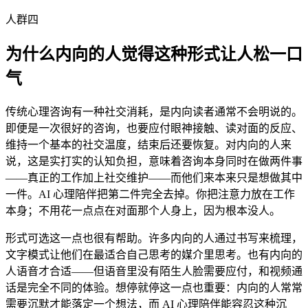
人群四
为什么内向的人觉得这种形式让人松一口
气
传统心理咨询有一种社交消耗，是内向读者通常不会明说的。
即便是一次很好的咨询，也要应付眼神接触、读对面的反应、
维持一个基本的社交温度，结束后还要恢复。对内向的人来
说，这是实打实的认知负担，意味着咨询本身同时在做两件事
——真正的工作加上社交维护——而他们来本来只是想做其中
一件。AI 心理陪伴把第二件完全去掉。你把注意力放在工作
本身；不用花一点点在对面那个人身上，因为根本没人。
形式可选这一点也很有帮助。许多内向的人通过书写来梳理，
文字模式让他们在最适合自己思考的媒介里思考。也有内向的
人语音才合适——但语音里没有陌生人脸需要应付，和视频通
话是完全不同的体验。想停就停这一点也重要：内向的人常常
需要沉默才能落定一个想法，而 AI 心理陪伴能容忍这种沉