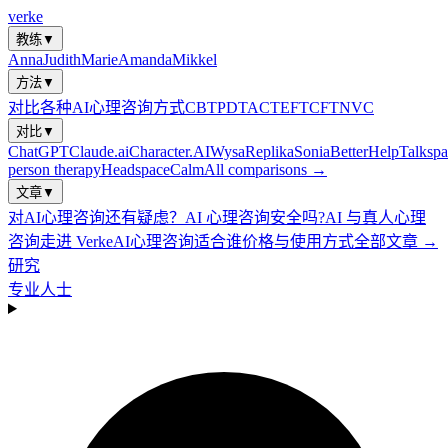
verke
教练
▼
Anna
Judith
Marie
Amanda
Mikkel
方法
▼
对比各种AI心理咨询方式
CBT
PDT
ACT
EFT
CFT
NVC
对比
▼
ChatGPT
Claude.ai
Character.AI
Wysa
Replika
Sonia
BetterHelp
Talkspa
person therapy
Headspace
Calm
All comparisons →
文章
▼
对AI心理咨询还有疑虑？
AI 心理咨询安全吗?
AI 与真人心理
咨询
走进 Verke
AI心理咨询适合谁
价格与使用方式
全部文章 →
研究
专业人士