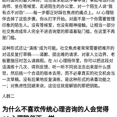
助时面对的最大障碍，恰恰是求助这件事本身。拿起电话约咨
询师、坐在等候室、走进陌生的办公室、对一个陌生人说"我
有点不对劲"——每一步都正好踩在焦虑的痛点上。AI 心理陪
伴去掉了这些步骤。你从打字开始。对面不是一个你需要管理
印象的陌生人。没有等候室，也没有眼神接触。让相当一部分
社交焦虑成年人完全不进咨询室的那道羞耻门槛，在这里不再
是门槛。
这种形式还让"演练"成为可能。社交焦虑者常常需要把难开的
对话反复打草稿——道歉、提出难的请求、对家人立边界、老
板要施压时怎么请病假。在 AI 心理陪伴里，你可以把这段对
话演练十几次、得到反馈、听一听不同说法念出来是什么感
觉，然后挑一个合适的版本去用，而不必拿真实的社交机会当
一次草稿。没有后果地反复演练，是这种形式的承重功能之
一；对焦虑性回避来说，这往往就是解锁的那把钥匙。
人群二
为什么不喜欢传统心理咨询的人会觉得