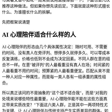
与其看文章不如花一周免费试用直接体验一下，下面也会几次
推荐这种做法。但如果你想先读后定，下面就是这种形式擅长
什么、为谁擅长什么的拆解。
先把框架说清楚
AI 心理陪伴适合什么样的人
AI 心理陪伴的形态由几个具体属性决定：随时可用、不需要
约时间、没有真人在旁评判、想停多久就停多久、可以零成本
反复演练，价格也低到不会成为决定因素。不同人群在意的组
合不一样。在意"被评判"的人最看重没有真人在场；时间紧的
人最看重不用约时间；预算紧的人最看重便宜。匹配从来不是
一种人对应一种属性，而是每一类人各有一组承重的属性组
合。
所以真正该问的不是抽象的"这个适不适合我"，而是"对我的
处境来说哪些特性最重要，AI 心理陪伴能不能在这些方面真
正带来实质改变？"下面这六类人群，正是其中一两项特性尤
为关键、让 AI 心理陪伴与传统支持产生实质差异的群体。如