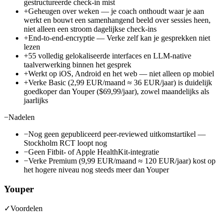
gestructureerde check-in mist
+
Geheugen over weken — je coach onthoudt waar je aan
werkt en bouwt een samenhangend beeld over sessies heen,
niet alleen een stroom dagelijkse check-ins
+
End-to-end-encryptie — Verke zelf kan je gesprekken niet
lezen
+
55 volledig gelokaliseerde interfaces en LLM-native
taalverwerking binnen het gesprek
+
Werkt op iOS, Android en het web — niet alleen op mobiel
+
Verke Basic (2,99 EUR/maand ≈ 36 EUR/jaar) is duidelijk
goedkoper dan Youper ($69,99/jaar), zowel maandelijks als
jaarlijks
−
Nadelen
−
Nog geen gepubliceerd peer-reviewed uitkomstartikel —
Stockholm RCT loopt nog
−
Geen Fitbit- of Apple HealthKit-integratie
−
Verke Premium (9,99 EUR/maand ≈ 120 EUR/jaar) kost op
het hogere niveau nog steeds meer dan Youper
Youper
✓
Voordelen