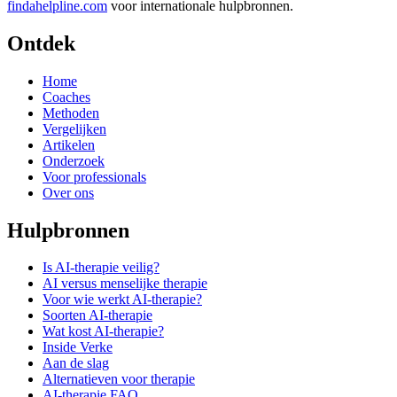
findahelpline.com
voor internationale hulpbronnen.
Ontdek
Home
Coaches
Methoden
Vergelijken
Artikelen
Onderzoek
Voor professionals
Over ons
Hulpbronnen
Is AI-therapie veilig?
AI versus menselijke therapie
Voor wie werkt AI-therapie?
Soorten AI-therapie
Wat kost AI-therapie?
Inside Verke
Aan de slag
Alternatieven voor therapie
AI-therapie FAQ