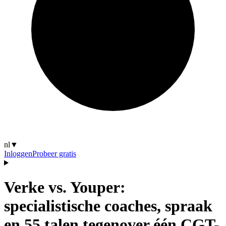
nl
▼
Inloggen
Probeer gratis
Verke vs. Youper:
specialistische coaches, spraak
en 55 talen tegenover één CGT-