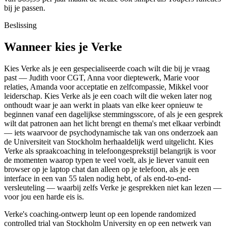
bij je passen.
Beslissing
Wanneer kies je Verke
Kies Verke als je een gespecialiseerde coach wilt die bij je vraag
past — Judith voor CGT, Anna voor dieptewerk, Marie voor
relaties, Amanda voor acceptatie en zelfcompassie, Mikkel voor
leiderschap. Kies Verke als je een coach wilt die weken later nog
onthoudt waar je aan werkt in plaats van elke keer opnieuw te
beginnen vanaf een dagelijkse stemmingsscore, of als je een gesprek
wilt dat patronen aan het licht brengt en thema's met elkaar verbindt
— iets waarvoor de psychodynamische tak van ons onderzoek aan
de Universiteit van Stockholm herhaaldelijk werd uitgelicht. Kies
Verke als spraakcoaching in telefoongesprekstijl belangrijk is voor
de momenten waarop typen te veel voelt, als je liever vanuit een
browser op je laptop chat dan alleen op je telefoon, als je een
interface in een van 55 talen nodig hebt, of als end-to-end-
versleuteling — waarbij zelfs Verke je gesprekken niet kan lezen —
voor jou een harde eis is.
Verke's coaching-ontwerp leunt op een lopende randomized
controlled trial van Stockholm University en op een netwerk van