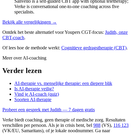
Sanvello is a self-guided CBT app with optional teletherapy;
Verke is conversational one-to-one coaching across five
specialists.
Bekijk alle vergelijkingen →
Ontdek het beste alternatief voor Youpers CGT-focus:
Judith, onze
CBT-coach
.
Of lees hoe de methode werkt:
Cognitieve gedragstherapie (CBT)
.
Meer over AI-coaching
Verder lezen
AI-therapie vs. menselijke therapie: een diepere blik
Is AI-therapie veilig?
Vind je AI-coach (quiz)
Soorten AI-therapie
Probeer een gesprek met Judith — 7 dagen gratis
Verke biedt coaching, geen therapie of medische zorg. Resultaten
verschillen per persoon. Als je in crisis bent, bel
988
(VS),
116 123
(VK/EU, Samaritans),
of je lokale noodnummer. Ga naar