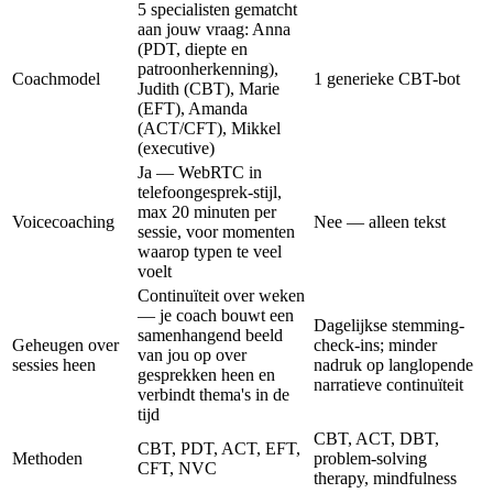
5 specialisten gematcht
aan jouw vraag: Anna
(PDT, diepte en
patroonherkenning),
Coachmodel
1 generieke CBT-bot
Judith (CBT), Marie
(EFT), Amanda
(ACT/CFT), Mikkel
(executive)
Ja — WebRTC in
telefoongesprek-stijl,
max 20 minuten per
Voicecoaching
Nee — alleen tekst
sessie, voor momenten
waarop typen te veel
voelt
Continuïteit over weken
— je coach bouwt een
Dagelijkse stemming-
samenhangend beeld
Geheugen over
check-ins; minder
van jou op over
sessies heen
nadruk op langlopende
gesprekken heen en
narratieve continuïteit
verbindt thema's in de
tijd
CBT, ACT, DBT,
CBT, PDT, ACT, EFT,
Methoden
problem-solving
CFT, NVC
therapy, mindfulness