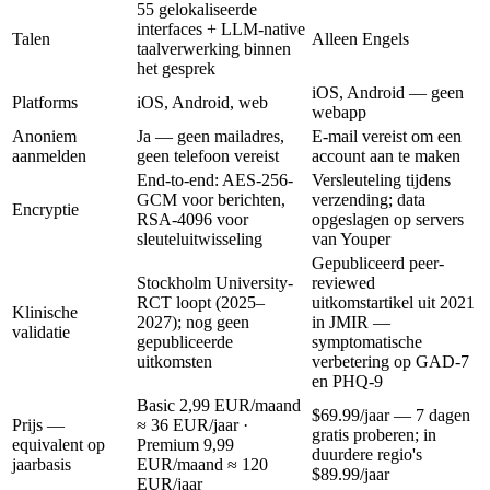
55 gelokaliseerde
interfaces + LLM-native
Talen
Alleen Engels
taalverwerking binnen
het gesprek
iOS, Android — geen
Platforms
iOS, Android, web
webapp
Anoniem
Ja — geen mailadres,
E-mail vereist om een
aanmelden
geen telefoon vereist
account aan te maken
End-to-end: AES-256-
Versleuteling tijdens
GCM voor berichten,
verzending; data
Encryptie
RSA-4096 voor
opgeslagen op servers
sleuteluitwisseling
van Youper
Gepubliceerd peer-
Stockholm University-
reviewed
RCT loopt (2025–
uitkomstartikel uit 2021
Klinische
2027); nog geen
in JMIR —
validatie
gepubliceerde
symptomatische
uitkomsten
verbetering op GAD-7
en PHQ-9
Basic
2,99 EUR/maand
$69.99/jaar
— 7 dagen
Prijs —
≈ 36 EUR/jaar
·
gratis proberen; in
equivalent op
Premium
9,99
duurdere regio's
jaarbasis
EUR/maand ≈ 120
$89.99/jaar
EUR/jaar