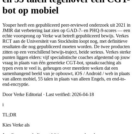
bot op mobiel
Youper heeft een gepubliceerd peer-reviewed onderzoek uit 2021 in
JMIR dat verbetering laat zien op GAD-7- en PHQ-9-scores — een
echte voorsprong op Verke wat betreft gepubliceerd bewijs. Verkes
RCT aan de Universiteit van Stockholm loopt nog, met definitieve
resultaten die nog gepubliceerd moeten worden. De twee producten
zitten op een verschillend bewijs-traject, beide serieus. Verkes sterke
punten liggen elders: vijf specialistische coaches afgestemd op jouw
vraag in plaats van één generieke CGT-bot, spraakcoaching als
typen even te veel is, geheugen over meerdere weken dat een
samenhangend beeld van je opbouwt, iOS / Android / web in plaats
van alleen mobiel, 55 talen in plaats van alleen Engels, en end-to-
end-encryptie.
Door Verke Editorial
·
Last verified: 2026-04-18
i
TL;DR
Kies Verke als