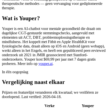
therapeutische methodes — geen vervanging voor gediplomeerde
therapie.
Wat is Youper?
Youper is een AI-chatbot voor mentale gezondheid die draait om
dagelijkse CGT-gestuurde stemmingschecks, aangevuld met
elementen uit ACT, DBT, probleemoplossingstherapie en
mindfulness. Het koppelt met Fitbit en Apple HealthKit voor
fysiologische data, draait alleen op iOS en Android (geen webapp),
werkt alleen in het Engels, en heeft een gepubliceerd peer-reviewed
onderzoek uit 2021 in JMIR geassocieerd met Stanford-
onderzoekers. Youper kost $69,99 per jaar met 7 dagen gratis
proberen. Meer info op
youper.ai
.
In één oogopslag
Vergelijking naast elkaar
Prijzen en featurelijst veranderen elk kwartaal; we verifiëren ze
doorlopend.
Last verified: 2026-04-18.
Verke
Youper