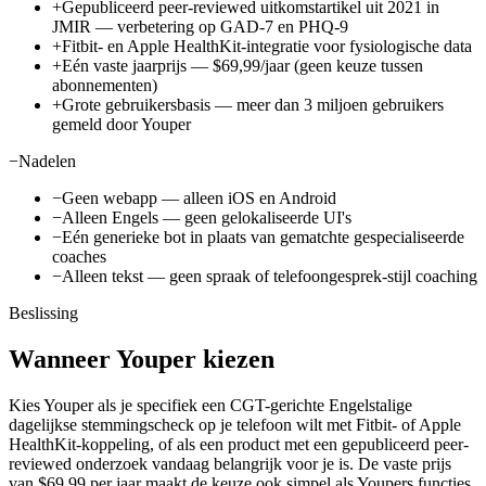
+
Gepubliceerd peer-reviewed uitkomstartikel uit 2021 in
JMIR — verbetering op GAD-7 en PHQ-9
+
Fitbit- en Apple HealthKit-integratie voor fysiologische data
+
Eén vaste jaarprijs —
$69,99/jaar
(geen keuze tussen
abonnementen)
+
Grote gebruikersbasis — meer dan 3 miljoen gebruikers
gemeld door Youper
−
Nadelen
−
Geen webapp — alleen iOS en Android
−
Alleen Engels — geen gelokaliseerde UI's
−
Eén generieke bot in plaats van gematchte gespecialiseerde
coaches
−
Alleen tekst — geen spraak of telefoongesprek-stijl coaching
Beslissing
Wanneer Youper kiezen
Kies Youper als je specifiek een CGT-gerichte Engelstalige
dagelijkse stemmingscheck op je telefoon wilt met Fitbit- of Apple
HealthKit-koppeling, of als een product met een gepubliceerd peer-
reviewed onderzoek vandaag belangrijk voor je is. De vaste prijs
van $69,99 per jaar maakt de keuze ook simpel als Youpers functies