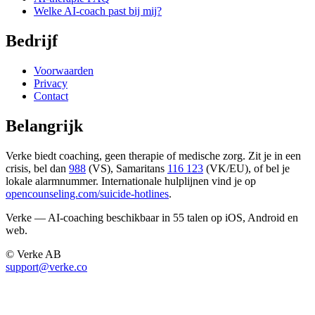
Welke AI-coach past bij mij?
Bedrijf
Voorwaarden
Privacy
Contact
Belangrijk
Verke biedt coaching, geen therapie of medische zorg. Zit je in een
crisis, bel dan
988
(VS), Samaritans
116 123
(VK/EU), of bel je
lokale alarmnummer. Internationale hulplijnen vind je op
opencounseling.com/suicide-hotlines
.
Verke — AI-coaching beschikbaar in 55 talen op iOS, Android en
web.
© Verke AB
support@verke.co