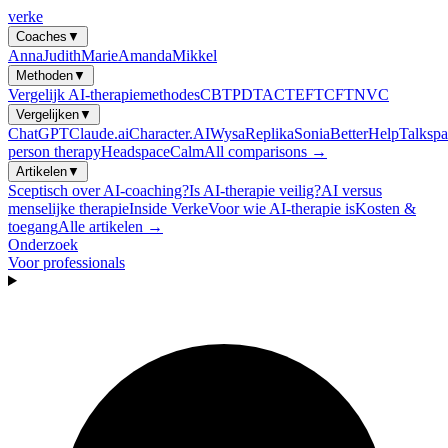
verke
Coaches
▼
Anna
Judith
Marie
Amanda
Mikkel
Methoden
▼
Vergelijk AI-therapiemethodes
CBT
PDT
ACT
EFT
CFT
NVC
Vergelijken
▼
ChatGPT
Claude.ai
Character.AI
Wysa
Replika
Sonia
BetterHelp
Talkspa
person therapy
Headspace
Calm
All comparisons →
Artikelen
▼
Sceptisch over AI-coaching?
Is AI-therapie veilig?
AI versus
menselijke therapie
Inside Verke
Voor wie AI-therapie is
Kosten &
toegang
Alle artikelen →
Onderzoek
Voor professionals