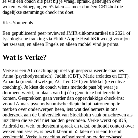
Je wilt een coach die past bij je vraag, spraak, geheugen over
weken, webtoegang en 55 talen — meer dan één CBT-bot die
dagelijkse stemmings-check-ins doet.
Kies Youper als
Een gepubliceerd peer-reviewed JMIR-uitkomstartikel uit 2021 of
fysiologische tracking via Fitbit / Apple HealthKit weegt voor jou
het zwaarst, en alleen Engels en alleen mobiel vind je prima.
Wat is Verke?
Verke is een AI-coachingapp met vijf gespecialiseerde coaches —
Anna (psychodynamisch), Judith (CBT), Marie (relaties en EFT),
Amanda (mentaal welzijn, ACT en CFT) en Mikkel (executive
coaching). Je kiest de coach wiens methode past bij waar je
doorheen werkt, in plaats van bij één generieke bot terecht te
komen. Gesprekken gaan verder dan oppervlakkige check-ins:
vooral Anna's psychodynamische diepte helpt patronen op te
merken over onderwerpen heen, iets wat deelnemers in ons
onderzoek aan de Universiteit van Stockholm vaak omschreven als
inzichten die ze zelf niet hadden gevonden. Verke werkt op iOS,
Android en web, ondersteunt spraak en tekst, onthoudt context over
weken aan sessies, is beschikbaar in 55 talen en is end-to-end
versleuteld. Verke is coaching geïnspireerd op evidence-based