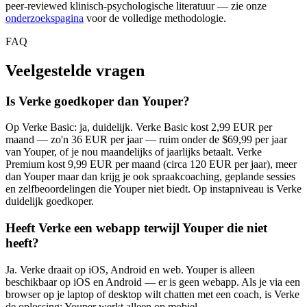
peer-reviewed klinisch-psychologische literatuur — zie onze
onderzoekspagina
voor de volledige methodologie.
FAQ
Veelgestelde vragen
Is Verke goedkoper dan Youper?
Op Verke Basic: ja, duidelijk. Verke Basic kost 2,99 EUR per
maand — zo'n 36 EUR per jaar — ruim onder de $69,99 per jaar
van Youper, of je nou maandelijks of jaarlijks betaalt. Verke
Premium kost 9,99 EUR per maand (circa 120 EUR per jaar), meer
dan Youper maar dan krijg je ook spraakcoaching, geplande sessies
en zelfbeoordelingen die Youper niet biedt. Op instapniveau is Verke
duidelijk goedkoper.
Heeft Verke een webapp terwijl Youper die niet
heeft?
Ja. Verke draait op iOS, Android en web. Youper is alleen
beschikbaar op iOS en Android — er is geen webapp. Als je via een
browser op je laptop of desktop wilt chatten met een coach, is Verke
de oplossing; Youper werkt alleen op mobiel.