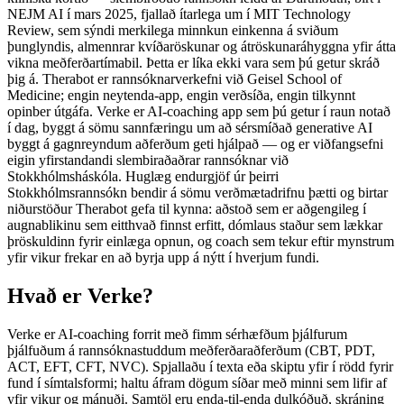
NEJM AI í mars 2025, fjallað ítarlega um í MIT Technology
Review, sem sýndi merkilega minnkun einkenna á sviðum
þunglyndis, almennrar kvíðaröskunar og átröskunaráhyggna yfir átta
vikna meðferðartímabil. Þetta er líka ekki vara sem þú getur skráð
þig á. Therabot er rannsóknarverkefni við Geisel School of
Medicine; engin neytenda-app, engin verðsíða, engin tilkynnt
opinber útgáfa. Verke er AI-coaching app sem þú getur í raun notað
í dag, byggt á sömu sannfæringu um að sérsmíðað generative AI
byggt á gagnreyndum aðferðum geti hjálpað — og er viðfangsefni
eigin yfirstandandi slembiraðaðrar rannsóknar við
Stokkhólmsháskóla. Huglæg endurgjöf úr þeirri
Stokkhólmsrannsókn bendir á sömu verðmætadrifnu þætti og birtar
niðurstöður Therabot gefa til kynna: aðstoð sem er aðgengileg í
augnablikinu sem eitthvað finnst erfitt, dómlaus staður sem lækkar
þröskuldinn fyrir einlæga opnun, og coach sem tekur eftir mynstrum
yfir vikur frekar en að byrja upp á nýtt í hverjum fundi.
Hvað er Verke?
Verke er AI-coaching forrit með fimm sérhæfðum þjálfurum
þjálfuðum á rannsóknastuddum meðferðaraðferðum (CBT, PDT,
ACT, EFT, CFT, NVC). Spjallaðu í texta eða skiptu yfir í rödd fyrir
fund í símtalsformi; haltu áfram dögum síðar með minni sem lifir af
yfir vikur og mánuði. Samtöl eru enda-til-enda dulkóðuð, skráning