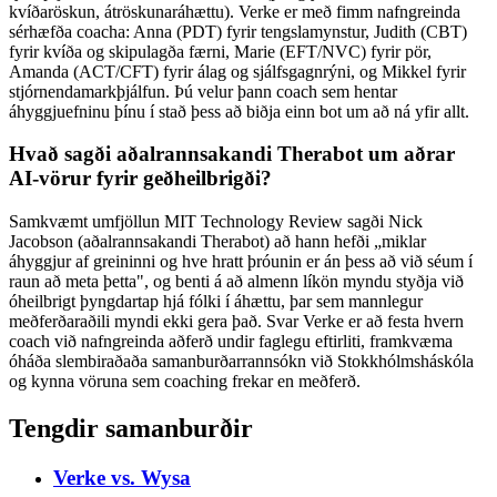
kvíðaröskun, átröskunaráhættu). Verke er með fimm nafngreinda
sérhæfða coacha: Anna (PDT) fyrir tengslamynstur, Judith (CBT)
fyrir kvíða og skipulagða færni, Marie (EFT/NVC) fyrir pör,
Amanda (ACT/CFT) fyrir álag og sjálfsgagnrýni, og Mikkel fyrir
stjórnendamarkþjálfun. Þú velur þann coach sem hentar
áhyggjuefninu þínu í stað þess að biðja einn bot um að ná yfir allt.
Hvað sagði aðalrannsakandi Therabot um aðrar
AI-vörur fyrir geðheilbrigði?
Samkvæmt umfjöllun MIT Technology Review sagði Nick
Jacobson (aðalrannsakandi Therabot) að hann hefði „miklar
áhyggjur af greininni og hve hratt þróunin er án þess að við séum í
raun að meta þetta", og benti á að almenn líkön myndu styðja við
óheilbrigt þyngdartap hjá fólki í áhættu, þar sem mannlegur
meðferðaraðili myndi ekki gera það. Svar Verke er að festa hvern
coach við nafngreinda aðferð undir faglegu eftirliti, framkvæma
óháða slembiraðaða samanburðarrannsókn við Stokkhólmsháskóla
og kynna vöruna sem coaching frekar en meðferð.
Tengdir samanburðir
Verke vs.
Wysa