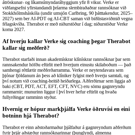
átröskunar- og líkamsímyndaráhyggjum yfir 8 vikur. Verke er
viðfangsefni yfirstandandi þríarma slembiraðaðrar rannsóknar við
Stokkhólmsháskóla (undir umsjón Carlbring, 90 þátttakendur, 2025–
2027) sem ber AI-PDT og AI-CBT saman við biðlistasviðmið vegna
félagskvíða. Therabot er með niðurstöður í dag; niðurstöður Verke
koma 2027.
Af hverju kallar Verke sig coaching þegar Therabot
kallar sig meðferð?
Therabot starfaði innan akademískrar klínískrar rannsóknar þar sem
rannsakendur höfðu eftirlit með hverjum einustu skilaboðum — það
samhengi réttlætir meðferðarramma. Verke er neytendavara sem
þjónar fjöldanum án þess að klíniker fylgist með hverju samtali, og
því notum við coaching-heitið heiðarlega. Aðferðirnar sem liggja að
baki (CBT, PDT, ACT, EFT, CFT, NVC) eru sömu gagnreyndu
rammarnir; munurinn liggur í því hver hefur eftirlit og hvaða
fullyrðingar ramminn styður.
Hvernig er hópur markþjálfa Verke öðruvísi en eini
botninn hjá Therabot?
Therabot er einn aðstoðarmaður þjálfaður á gagnreyndum aðferðum
fyrir þrjár aðstæður rannsóknarinnar (þunglyndi, almenna