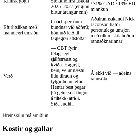
Klínísk gögn
Stokkhólmsháskóla
/ 31% GAD / 19% ED
2025–2027 (enginn
minnkun
birtur árangur enn)
Aðalrannsakandi Nick
Coach-persónur
Jacobson hafði
Eftirlitslíkan með
bundnar við aðferð;
persónulega umsjón
mannlegri umsjón
hönnuð leið til
með öllum skilaboðum
faglegrar aðstoðar
rannsóknarinnar
— CBT fyrir
félagslegt
sjálfstraust og
kvíða. Hagnýt,
bein, velur næstu
Á ekki við — aðeins
Verð
litlu tilraun og
rannsókn
fylgir henni eftir.
Hentar best þegar
þú getur sett fingur
á tiltekið atriði.
Síða Judith
.
Hreinskilin málamiðlun
Kostir og gallar