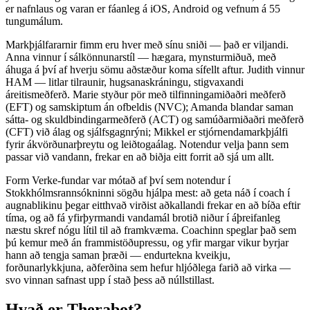
er nafnlaus og varan er fáanleg á iOS, Android og vefnum á 55
tungumálum.
Markþjálfararnir fimm eru hver með sínu sniði — það er viljandi.
Anna vinnur í sálkönnunarstíl — hægara, mynsturmiðuð, með
áhuga á því af hverju sömu aðstæður koma sífellt aftur. Judith vinnur
HAM — litlar tilraunir, hugsanaskráningu, stigvaxandi
áreitismeðferð. Marie styður pör með tilfinningamiðaðri meðferð
(EFT) og samskiptum án ofbeldis (NVC); Amanda blandar saman
sátta- og skuldbindingarmeðferð (ACT) og samúðarmiðaðri meðferð
(CFT) við álag og sjálfsgagnrýni; Mikkel er stjórnendamarkþjálfi
fyrir ákvörðunarþreytu og leiðtogaálag. Notendur velja þann sem
passar við vandann, frekar en að biðja eitt forrit að sjá um allt.
Form Verke-fundar var mótað af því sem notendur í
Stokkhólmsrannsókninni sögðu hjálpa mest: að geta náð í coach í
augnablikinu þegar eitthvað virðist aðkallandi frekar en að bíða eftir
tíma, og að fá yfirþyrmandi vandamál brotið niður í áþreifanleg
næstu skref nógu lítil til að framkvæma. Coachinn speglar það sem
þú kemur með án frammistöðupressu, og yfir margar vikur byrjar
hann að tengja saman þræði — endurtekna kveikju,
forðunarlykkjuna, aðferðina sem hefur hljóðlega farið að virka —
svo vinnan safnast upp í stað þess að núllstillast.
Hvað er Therabot?