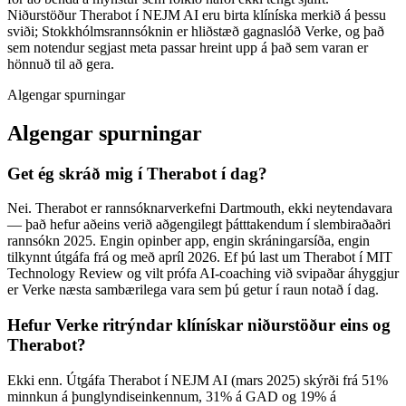
Niðurstöður Therabot í NEJM AI eru birta klíníska merkið á þessu
sviði; Stokkhólmsrannsóknin er hliðstæð gagnaslóð Verke, og það
sem notendur segjast meta passar hreint upp á það sem varan er
hönnuð til að gera.
Algengar spurningar
Algengar spurningar
Get ég skráð mig í Therabot í dag?
Nei. Therabot er rannsóknarverkefni Dartmouth, ekki neytendavara
— það hefur aðeins verið aðgengilegt þátttakendum í slembiraðaðri
rannsókn 2025. Engin opinber app, engin skráningarsíða, engin
tilkynnt útgáfa frá og með apríl 2026. Ef þú last um Therabot í MIT
Technology Review og vilt prófa AI-coaching við svipaðar áhyggjur
er Verke næsta sambærilega vara sem þú getur í raun notað í dag.
Hefur Verke ritrýndar klínískar niðurstöður eins og
Therabot?
Ekki enn. Útgáfa Therabot í NEJM AI (mars 2025) skýrði frá 51%
minnkun á þunglyndiseinkennum, 31% á GAD og 19% á