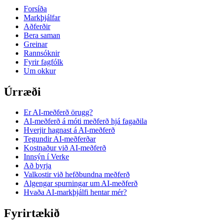
Forsíða
Markþjálfar
Aðferðir
Bera saman
Greinar
Rannsóknir
Fyrir fagfólk
Um okkur
Úrræði
Er AI-meðferð örugg?
AI-meðferð á móti meðferð hjá fagaðila
Hverjir hagnast á AI-meðferð
Tegundir AI-meðferðar
Kostnaður við AI-meðferð
Innsýn í Verke
Að byrja
Valkostir við hefðbundna meðferð
Algengar spurningar um AI-meðferð
Hvaða AI-markþjálfi hentar mér?
Fyrirtækið