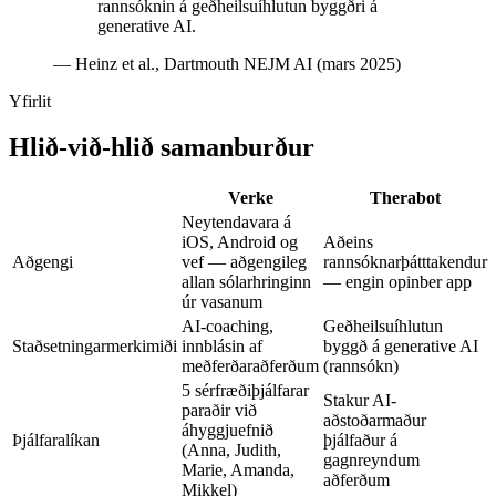
rannsóknin á geðheilsuíhlutun byggðri á
generative AI.
—
Heinz et al., Dartmouth NEJM AI (mars 2025)
Yfirlit
Hlið-við-hlið samanburður
Verke
Therabot
Neytendavara á
iOS, Android og
Aðeins
Aðgengi
vef — aðgengileg
rannsóknarþátttakendur
allan sólarhringinn
— engin opinber app
úr vasanum
AI-coaching,
Geðheilsuíhlutun
Staðsetningarmerkimiði
innblásin af
byggð á generative AI
meðferðaraðferðum
(rannsókn)
5 sérfræðiþjálfarar
Stakur AI-
paraðir við
aðstoðarmaður
áhyggjuefnið
Þjálfaralíkan
þjálfaður á
(Anna, Judith,
gagnreyndum
Marie, Amanda,
aðferðum
Mikkel)