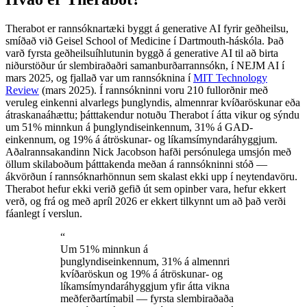
Therabot er rannsóknartæki byggt á generative AI fyrir geðheilsu,
smíðað við Geisel School of Medicine í Dartmouth-háskóla. Það
varð fyrsta geðheilsuíhlutunin byggð á generative AI til að birta
niðurstöður úr slembiraðaðri samanburðarrannsókn, í NEJM AI í
mars 2025, og fjallað var um rannsóknina í
MIT Technology
Review
(mars 2025). Í rannsókninni voru 210 fullorðnir með
veruleg einkenni alvarlegs þunglyndis, almennrar kvíðaröskunar eða
átraskanaáhættu; þátttakendur notuðu Therabot í átta vikur og sýndu
um 51% minnkun á þunglyndiseinkennum, 31% á GAD-
einkennum, og 19% á átröskunar- og líkamsímyndaráhyggjum.
Aðalrannsakandinn Nick Jacobson hafði persónulega umsjón með
öllum skilaboðum þátttakenda meðan á rannsókninni stóð —
ákvörðun í rannsóknarhönnun sem skalast ekki upp í neytendavöru.
Therabot hefur ekki verið gefið út sem opinber vara, hefur ekkert
verð, og frá og með apríl 2026 er ekkert tilkynnt um að það verði
fáanlegt í verslun.
“
Um 51% minnkun á
þunglyndiseinkennum, 31% á almennri
kvíðaröskun og 19% á átröskunar- og
líkamsímyndaráhyggjum yfir átta vikna
meðferðartímabil — fyrsta slembiraðaða