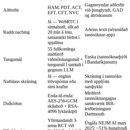
Gagnreyndar aðferðir
HAM, PDT, ACT,
Aðferðir
við þunglyndi, GAD
EFT, CFT, NVC
og átröskunum
Já — WebRTC í
símtalsstíl, allt að
Aðeins texti (sérsmíðað
Raddcoaching
20 mín á lotu,
rannsóknar-app)
samantekt birtist í
spjallinu
55 fullkomlega
staðfærð
Enska (rannsóknarþýði
Tungumál
viðmótstungumál +
í Bandaríkjunum)
tungumál í samtali í
gegnum LLM
Já — enginn
Skráning í rannsókn
Nafnlaus skráning
tölvupóstur eða
með upplýstu
sími krafist
samþykki
Meðferð
Enda-til-enda:
rannsóknargagna
AES-256-GCM
Dulkóðun
samkvæmt IRB-
skilaboð + RSA-
leiðbeiningum
4096 lyklaskipti
Dartmouth
Yfirstandandi 3-
Útgáfa NEJM AI mars
arma RCT við
2025: ~51% þunglyndi