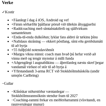
Verke
✓
Kostir
+
Fáanlegt í dag á iOS, Android og vef
+
Fimm sérhæfðir þjálfarar pöruð við tiltekin áhyggjuefni
+
Raddcoaching með símtalstaktferli og sjálfvirkum
samantektum
+
Enda-til-enda dulkóðun; lyklar fara aldrei úr tækinu þínu
+
Nafnlaus skráning — ekkert póstfang, sími eða greiðslumáti
til að byrja
+
55 fullþýdd notendaviðmót
+
Margra vikna minni: coach man hvað þú hefur verið að
vinna með og tengir mynstur á milli funda
+
Aðgengilegt í augnablikinu — áþreifanleg næstu skref þegar
vandamál virðast of stór til að byrja á
+
Yfirstandandi 3-arma RCT við Stokkhólmsháskóla (undir
umsjón Carlbring)
−
Gallar
−
Klínískar niðurstöður væntanlegar —
Stokkhólmsrannsóknin stendur fram til 2027
−
Coaching-rammi frekar en meðferðarrammi (vísvitandi, en
raunverulegur munur)