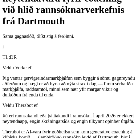
við hlið rannsóknarverkefnis
frá Dartmouth
Sama gagnaslóð, ólíkt stig á ferðinni.
i
TL;DR
Veldu Verke ef
Þig vantar gervigreindarmarkþjálfun sem byggir á sömu gagnreyndu
aðferðum og hægt er að byrja að nýta strax í dag — fimm sérhæfða
markþjálfa, raddsamtöl, minni sem nær yfir margar vikur og
dulkóðun frá enda til enda.
Veldu Therabot ef
Þú ert rannsakandi eða þátttakandi í rannsókn. Í apríl 2026 er ekkert
neytendaapp, engin skráningarsíða og engin tilkynnt opinber útgáfa.
Therabot er AI-vara fyrir geðheilsu sem kom generative coaching á
klíníska kortið — slembiröðuð rannsókn leidd af Dartmouth, birt í