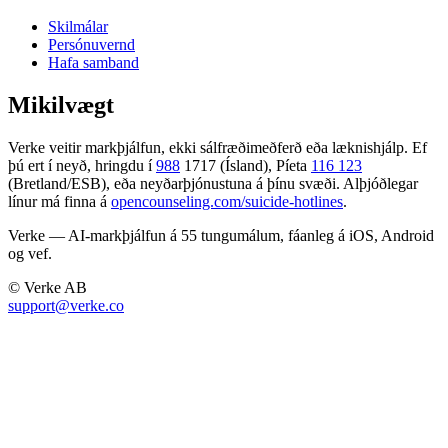
Skilmálar
Persónuvernd
Hafa samband
Mikilvægt
Verke veitir markþjálfun, ekki sálfræðimeðferð eða læknishjálp. Ef
þú ert í neyð, hringdu í
988
1717 (Ísland), Píeta
116 123
(Bretland/ESB), eða neyðarþjónustuna á þínu svæði. Alþjóðlegar
línur má finna á
opencounseling.com/suicide-hotlines
.
Verke — AI-markþjálfun á 55 tungumálum, fáanleg á iOS, Android
og vef.
© Verke AB
support@verke.co