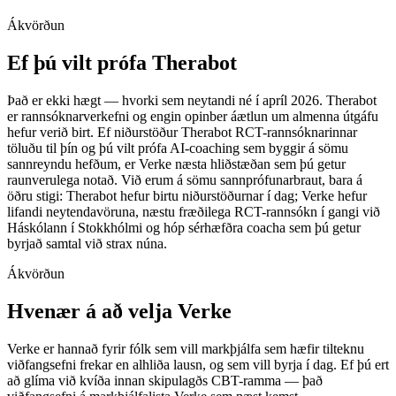
Ákvörðun
Ef þú vilt prófa Therabot
Það er ekki hægt — hvorki sem neytandi né í apríl 2026. Therabot
er rannsóknarverkefni og engin opinber áætlun um almenna útgáfu
hefur verið birt. Ef niðurstöður Therabot RCT-rannsóknarinnar
töluðu til þín og þú vilt prófa AI-coaching sem byggir á sömu
sannreyndu hefðum, er Verke næsta hliðstæðan sem þú getur
raunverulega notað. Við erum á sömu sannprófunarbraut, bara á
öðru stigi: Therabot hefur birtu niðurstöðurnar í dag; Verke hefur
lifandi neytendavöruna, næstu fræðilega RCT-rannsókn í gangi við
Háskólann í Stokkhólmi og hóp sérhæfðra coacha sem þú getur
byrjað samtal við strax núna.
Ákvörðun
Hvenær á að velja Verke
Verke er hannað fyrir fólk sem vill markþjálfa sem hæfir tilteknu
viðfangsefni frekar en alhliða lausn, og sem vill byrja í dag. Ef þú ert
að glíma við kvíða innan skipulagðs CBT-ramma — það