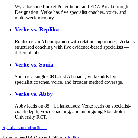
Wysa has one Pocket Penguin bot and FDA Breakthrough
Designation; Verke has five specialist coaches, voice, and
multi-week memory.
Verke vs.
Replika
Replika is an AI companion with relationship modes; Verke is
structured coaching with five evidence-based specialists —
different jobs.
Verke vs.
Sonia
Sonia is a single CBT-first AI coach; Verke adds five
specialist coaches, voice, and broader method coverage.
Verke vs.
Abby
Abby leads on 88+ UI languages; Verke leads on specialist-
coach depth, voice coaching, and an ongoing Stockholm
University RCT.
Sjá alla samanburði →
Kynntu þér HAM-markþjálfann:
Judith