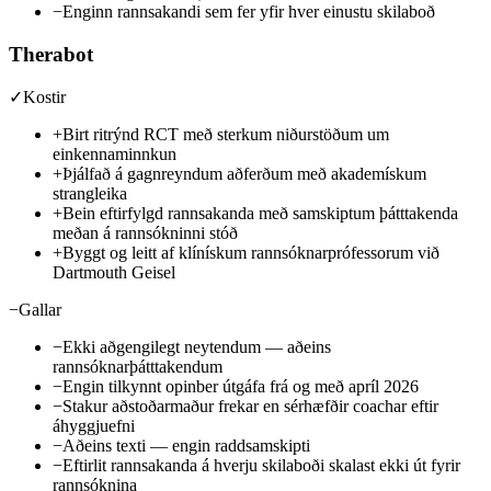
−
Enginn rannsakandi sem fer yfir hver einustu skilaboð
Therabot
✓
Kostir
+
Birt ritrýnd RCT með sterkum niðurstöðum um
einkennaminnkun
+
Þjálfað á gagnreyndum aðferðum með akademískum
strangleika
+
Bein eftirfylgd rannsakanda með samskiptum þátttakenda
meðan á rannsókninni stóð
+
Byggt og leitt af klínískum rannsóknarprófessorum við
Dartmouth Geisel
−
Gallar
−
Ekki aðgengilegt neytendum — aðeins
rannsóknarþátttakendum
−
Engin tilkynnt opinber útgáfa frá og með apríl 2026
−
Stakur aðstoðarmaður frekar en sérhæfðir coachar eftir
áhyggjuefni
−
Aðeins texti — engin raddsamskipti
−
Eftirlit rannsakanda á hverju skilaboði skalast ekki út fyrir
rannsóknina