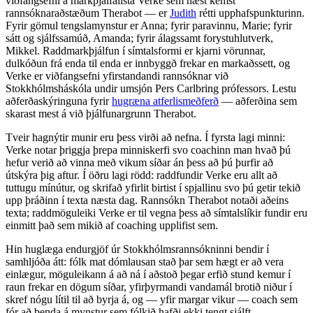
viðfangsefni á markþjálfalista Verke sem næst kemst
rannsóknaraðstæðum Therabot — er
Judith
rétti upphafspunkturinn.
Fyrir gömul tengslamynstur er Anna; fyrir paravinnu, Marie; fyrir
sátt og sjálfssamúð, Amanda; fyrir álagssamt forystuhlutverk,
Mikkel. Raddmarkþjálfun í símtalsformi er kjarni vörunnar,
dulkóðun frá enda til enda er innbyggð frekar en markaðssett, og
Verke er viðfangsefni yfirstandandi rannsóknar við
Stokkhólmsháskóla undir umsjón Pers Carlbring prófessors. Lestu
aðferðaskýringuna fyrir
hugræna atferlismeðferð
— aðferðina sem
skarast mest á við þjálfunargrunn Therabot.
Tveir hagnýtir munir eru þess virði að nefna. Í fyrsta lagi minni:
Verke notar þriggja þrepa minniskerfi svo coachinn man hvað þú
hefur verið að vinna með vikum síðar án þess að þú þurfir að
útskýra þig aftur. Í öðru lagi rödd: raddfundir Verke eru allt að
tuttugu mínútur, og skrifað yfirlit birtist í spjallinu svo þú getir tekið
upp þráðinn í texta næsta dag. Rannsókn Therabot notaði aðeins
texta; raddmöguleiki Verke er til vegna þess að símtalslíkir fundir eru
einmitt það sem mikið af coaching upplifist sem.
Hin huglæga endurgjöf úr Stokkhólmsrannsókninni bendir í
samhljóða átt: fólk mat dómlausan stað þar sem hægt er að vera
einlægur, möguleikann á að ná í aðstoð þegar erfið stund kemur í
raun frekar en dögum síðar, yfirþyrmandi vandamál brotið niður í
skref nógu lítil til að byrja á, og — yfir margar vikur — coach sem
fór að benda á mynstur sem fólkið hafði ekki tengt sjálft.