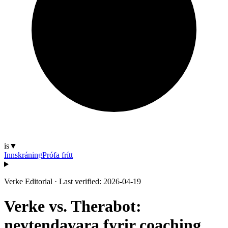
is
▼
Innskráning
Prófa frítt
Verke Editorial
·
Last verified: 2026-04-19
Verke vs. Therabot:
neytendavara fyrir coaching