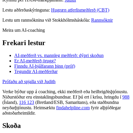
Lestu aðferðaskýringuna:
Hugræn atferlismeðferð (CBT)
Lestu um rannsóknina við Stokkhólmsháskóla:
Rannsóknir
Meira um AI-coaching
Frekari lestur
AI-meðferð vs. mannleg meðferð: dýpri skoðun
Er AI-meðferð örugg?
Finndu AI-þjálfarann þinn (próf)
Tegundir AI-meðferðar
Prófaðu að spjalla við Judith
Verke býður upp á coaching, ekki meðferð eða heilbrigðisþjónustu.
Niðurstöður eru einstaklingsbundnar. Ef þú ert í krísu, hringdu í
988
(Ísland),
116 123
(Bretland/ESB, Samaritans),
eða staðbundna
neyðarþjónustu. Heimsæktu
findahelpline.com
fyrir alþjóðlegar
aðstoðarheimildir.
Skoða