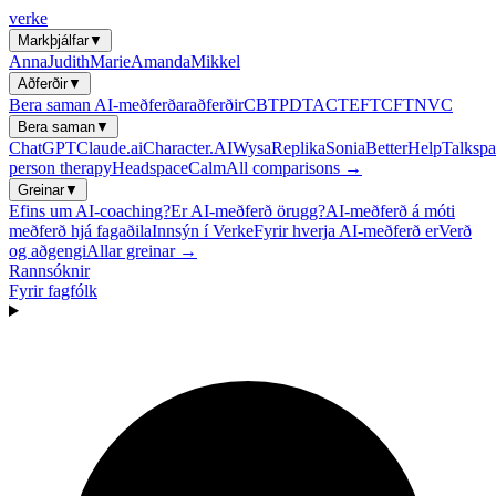
verke
Markþjálfar
▼
Anna
Judith
Marie
Amanda
Mikkel
Aðferðir
▼
Bera saman AI-meðferðaraðferðir
CBT
PDT
ACT
EFT
CFT
NVC
Bera saman
▼
ChatGPT
Claude.ai
Character.AI
Wysa
Replika
Sonia
BetterHelp
Talkspa
person therapy
Headspace
Calm
All comparisons →
Greinar
▼
Efins um AI-coaching?
Er AI-meðferð örugg?
AI-meðferð á móti
meðferð hjá fagaðila
Innsýn í Verke
Fyrir hverja AI-meðferð er
Verð
og aðgengi
Allar greinar →
Rannsóknir
Fyrir fagfólk